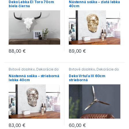
Deko Lebka El Toro 70cm
Nástenná soška – zlatá lebka
biela čierna
40cm
88,00
€
89,00
€
Bytové doplnky
,
Dekorácie do
Bytové doplnky
,
Dekorácie do
bytu
bytu
Nástenná soška – strieborná
Deko Vrtuľa III 60cm
lebka 40cm
strieborná
83,00
€
60,00
€