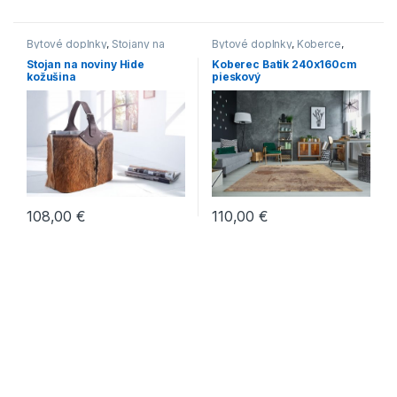
Bytové doplnky
,
Stojany na
Bytové doplnky
,
Koberce
,
časopisy
Novinky
Stojan na noviny Hide
Koberec Batik 240x160cm
kožušina
pieskový
108,00
€
110,00
€