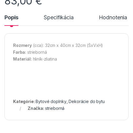
83,00
€
Popis
Špecifikácia
Hodnotenia n
Rozmery
(cca): 32cm x 40cm x 32cm (ŠxVxH)
Farba:
strieborná
Materiál:
hliník-zliatina
Kategórie:
Bytové doplnky
,
Dekorácie do bytu
Značka:
strieborná