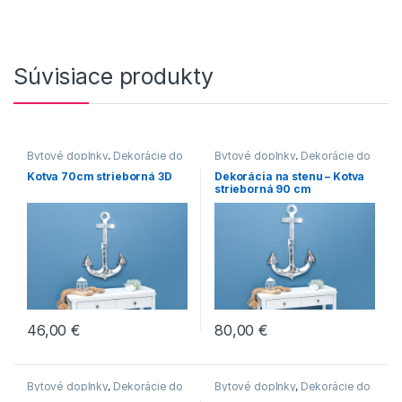
Súvisiace produkty
Bytové doplnky
,
Dekorácie do
Bytové doplnky
,
Dekorácie do
bytu
bytu
Kotva 70cm strieborná 3D
Dekorácia na stenu – Kotva
strieborná 90 cm
46,00
€
80,00
€
Bytové doplnky
,
Dekorácie do
Bytové doplnky
,
Dekorácie do
bytu
bytu