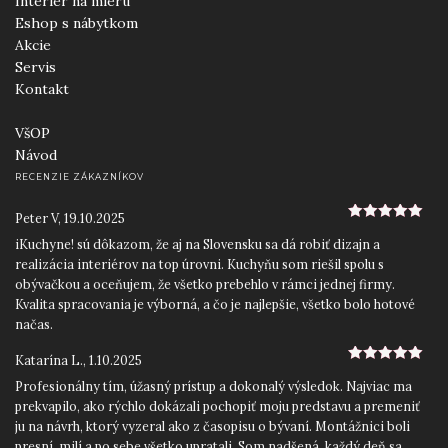
Interiér na mieru
Eshop s nábytkom
Akcie
Servis
Kontakt
VšOP
Návod
RECENZIE ZÁKAZNÍKOV
Peter V
,
19.10.2025
5
z 5
iKuchyne! sú dôkazom, že aj na Slovensku sa dá robiť dizajn a
realizácia interiérov na top úrovni. Kuchyňu som riešil spolu s
obývačkou a oceňujem, že všetko prebehlo v rámci jednej firmy.
Kvalita spracovania je výborná, a čo je najlepšie, všetko bolo hotové
načas.
Katarína L.
,
1.10.2025
5
z 5
Profesionálny tím, úžasný prístup a dokonalý výsledok. Najviac ma
prekvapilo, ako rýchlo dokázali pochopiť moju predstavu a premeniť
ju na návrh, ktorý vyzeral ako z časopisu o bývaní. Montážnici boli
presní, milí a po sebe všetko upratali. Som nadšená, každý deň sa