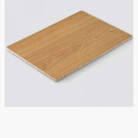
Úvod
Prebiehajúce akcie
O nás
Kontakt
Kuchynské štúdio Bratislava