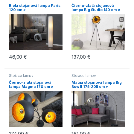
Biela stojanová lampa Paris
Čierno-zlatá stojanová
120 cm »
lampa Big Studio 140 cm »
46,00
€
137,00
€
Stojace lampy
Stojace lampy
Čierno-zlatá stojanová
Matná stojanová lampa Big
lampa Magma 170 cm »
Bow II 175-205 cm »
174,00
€
161,00
€