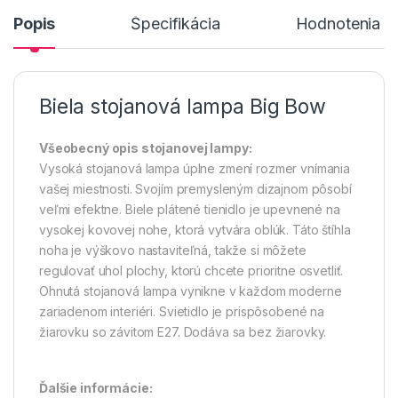
Popis
Špecifikácia
Hodnotenia n
Biela stojanová lampa Big Bow
Všeobecný opis stojanovej lampy:
Vysoká stojanová lampa úplne zmení rozmer vnímania
vašej miestnosti. Svojím premysleným dizajnom pôsobí
veľmi efektne. Biele plátené tienidlo je upevnené na
vysokej kovovej nohe, ktorá vytvára oblúk. Táto štíhla
noha je výškovo nastaviteľná, takže si môžete
regulovať uhol plochy, ktorú chcete prioritne osvetliť.
Ohnutá stojanová lampa vynikne v každom moderne
zariadenom interiéri. Svietidlo je prispôsobené na
žiarovku so závitom E27. Dodáva sa bez žiarovky.
Ďalšie informácie: