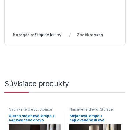
Kategória:
Stojace lampy
Značka:
biela
Súvisiace produkty
Naplavené drevo
,
Stojace
Naplavené drevo
,
Stojace
lampy
lampy
Čierna stojanová lampa z
Stojanová lampa z
naplaveného dreva
naplaveného dreva
Rousilique 175 cm »
Rousilique 175 cm »