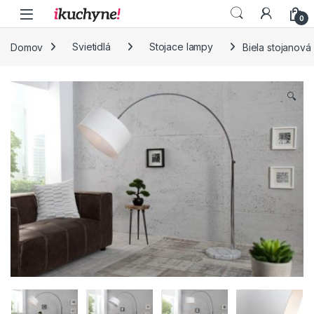
Skip to navigation
Skip to content
0
Domov
Svietidlá
Stojace lampy
Biela stojanová
🔍