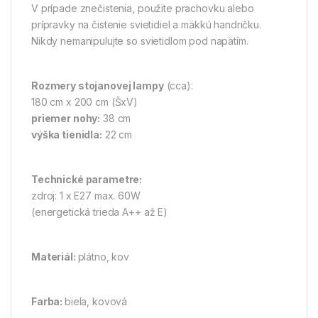
V prípade znečistenia, použite prachovku alebo
prípravky na čistenie svietidiel a mäkkú handričku.
Nikdy nemanipulujte so svietidlom pod napätím.
Rozmery stojanovej lampy
(cca):
180 cm x 200 cm (ŠxV)
priemer nohy:
38 cm
výška tienidla:
22 cm
Technické parametre:
zdroj: 1 x E27 max. 60W
(energetická trieda A++ až E)
Materiál:
plátno, kov
Farba:
biela, kovová