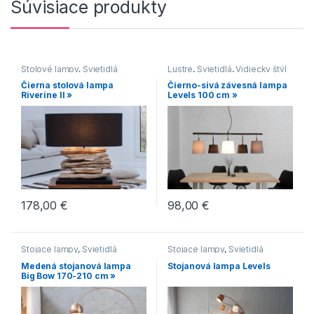
Súvisiace produkty
Stolové lampy
,
Svietidlá
Lustre
,
Svietidlá
,
Vidiecky štýl
Čierna stolová lampa
Čierno-sivá závesná lampa
Riverine II »
Levels 100 cm »
178,00
€
98,00
€
Stojace lampy
,
Svietidlá
Stojace lampy
,
Svietidlá
Medená stojanová lampa
Stojanová lampa Levels
Big Bow 170-210 cm »