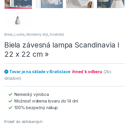
Biele
,
Lustre
,
Moderný štýl
,
Svietidlá
Biela závesná lampa Scandinavia I
22 x 22 cm »
Tovar je na sklade v Bratislave
ihneď k odberu
(2ks
skladom)
Nemecký výrobca
Možnosť vrátenia tovaru do 14 dní
100% bezpečný nákup
Pridať do obľúbených