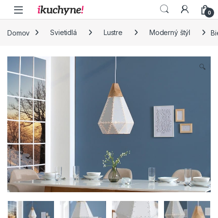
Skip to navigation
Skip to content
0
Domov
Svietidlá
Lustre
Moderný štýl
Bi
🔍