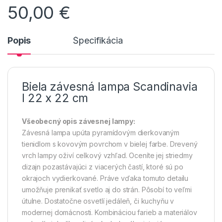
50,00
€
Popis
Špecifikácia
Biela závesná lampa Scandinavia
I 22 x 22 cm
Všeobecný opis závesnej lampy:
Závesná lampa upúta pyramídovým dierkovaným
tienidlom s kovovým povrchom v bielej farbe. Drevený
vrch lampy oživí celkový vzhľad. Oceníte jej striedmy
dizajn pozastávajúci z viacerých častí, ktoré sú po
okrajoch vydierkované. Práve vďaka tomuto detailu
umožňuje prenikať svetlo aj do strán. Pôsobí to veľmi
útulne. Dostatočne osvetlí jedáleň, či kuchyňu v
modernej domácnosti. Kombináciou farieb a materiálov