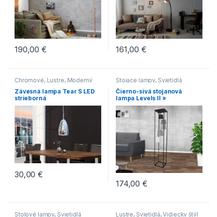
190,00
€
161,00
€
Chromové
,
Lustre
,
Moderný
Stojace lampy
,
Svietidlá
štýl
,
Svietidlá
Závesná lampa Tear S LED
Čierno-sivá stojanová
strieborná
lampa Levels II »
30,00
€
174,00
€
Stolové lampy
,
Svietidlá
Lustre
,
Svietidlá
,
Vidiecky štýl