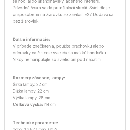
sa hodí aj do škandinávsky ladeného interiéru.
Prívodná šnúra sa dá pri inštalácii skrátiť. Svietidlo je
prispôsobené na žiarovku so závitom E27. Dodáva sa
bez žiaroviek.
Ďalšie informácie:
V prípade znečistenia, použite prachovku alebo
prípravky na čistenie svietidiel a mäkkú handričku.
Nikdy nemanipulujte so svietidlom pod napätím.
Rozmery závesnej lampy:
Šírka lampy: 22 cm
Dĺžka lampy: 22 cm
Výška lampy: 28 cm
Celková výška:
114 cm
Technické parametre:
zdroj: 1 x E27 max. 60W