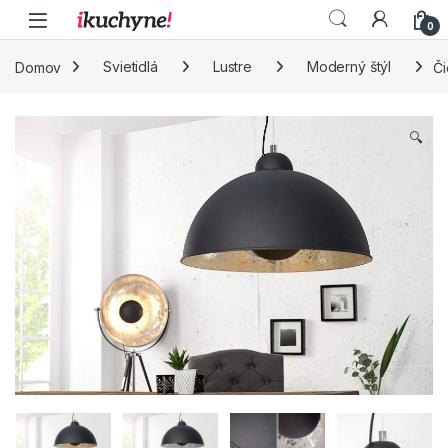
Skip to navigation
Skip to content
0
Domov
Svietidlá
Lustre
Moderný štýl
Či
🔍