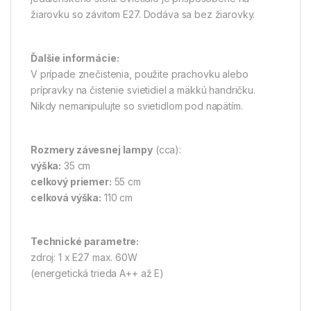
žiarovku so závitom E27. Dodáva sa bez žiarovky.
Ďalšie informácie:
V prípade znečistenia, použite prachovku alebo
prípravky na čistenie svietidiel a mäkkú handričku.
Nikdy nemanipulujte so svietidlom pod napätím.
Rozmery závesnej lampy
(cca):
výška:
35 cm
celkový priemer:
55 cm
celková výška:
110 cm
Technické parametre:
zdroj: 1 x E27 max. 60W
(energetická trieda A++ až E)