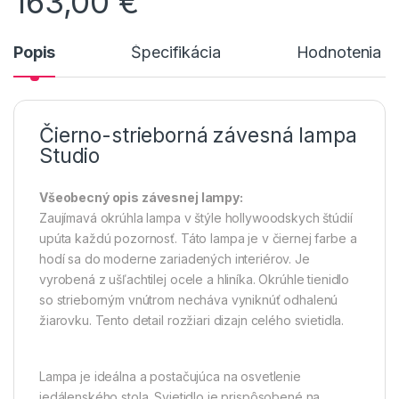
163,00
€
Popis
Špecifikácia
Hodnotenia n
Čierno-strieborná závesná lampa
Studio
Všeobecný opis závesnej lampy:
Zaujímavá okrúhla lampa v štýle hollywoodskych štúdií
upúta každú pozornosť. Táto lampa je v čiernej farbe a
hodí sa do moderne zariadených interiérov. Je
vyrobená z ušľachtilej ocele a hliníka. Okrúhle tienidlo
so strieborným vnútrom necháva vyniknúť odhalenú
žiarovku. Tento detail rozžiari dizajn celého svietidla.
Lampa je ideálna a postačujúca na osvetlenie
jedálenského stola. Svietidlo je prispôsobené na