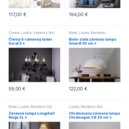
117,00
€
194,00
€
Čierne
,
Lustre
,
Vidiecky štýl
Biele
,
Lustre
,
Medené
,
Moderný štýl
Čierny 5-ramenný luster
Bielo-zlatá závesná lampa
Karat S »
Glow Ø 50 cm »
59,00
€
122,00
€
Biele
,
Lustre
,
Moderný štýl
Lustre
,
Moderný štýl
,
Chromové
Závesná lampa Longshell
Chrómovaná závesná lampa
Rings XL »
Chromagon 3 Ø 20 cm »