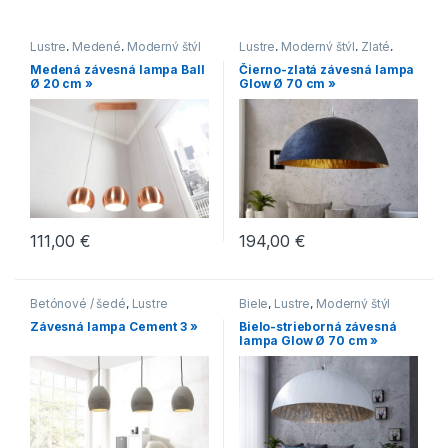
Lustre
,
Medené
,
Moderný štýl
Lustre
,
Moderný štýl
,
Zlaté
,
Čierne
Medená závesná lampa Ball
Čierno-zlatá závesná lampa
Ø 20 cm »
Glow Ø 70 cm »
111,00
€
194,00
€
Betónové / šedé
,
Lustre
Biele
,
Lustre
,
Moderný štýl
Závesná lampa Cement 3 »
Bielo-strieborná závesná
lampa Glow Ø 70 cm »