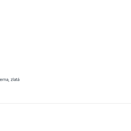
ierna
,
zlatá