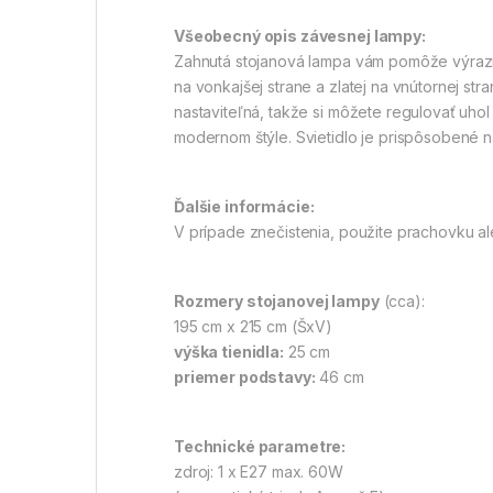
Všeobecný opis závesnej lampy:
Zahnutá stojanová lampa vám pomôže výrazne 
na vonkajšej strane a zlatej na vnútornej st
nastaviteľná, takže si môžete regulovať uhol 
modernom štýle. Svietidlo je prispôsobené n
Ďalšie informácie:
V prípade znečistenia, použite prachovku ale
Rozmery stojanovej lampy
(cca):
195 cm x 215 cm (ŠxV)
výška tienidla:
25 cm
priemer podstavy:
46 cm
Technické parametre:
zdroj: 1 x E27 max. 60W