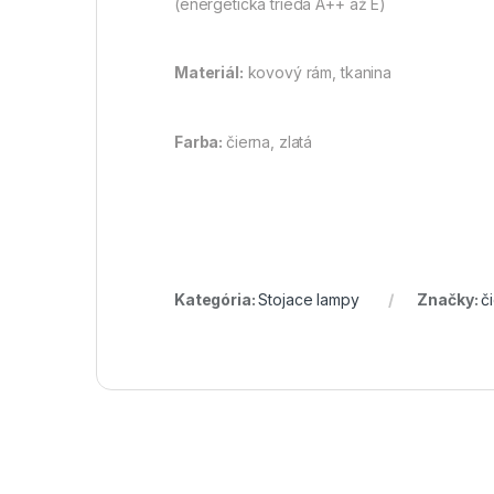
(energetická trieda A++ až E)
Materiál:
kovový rám, tkanina
Farba:
čierna, zlatá
Kategória:
Stojace lampy
Značky:
č