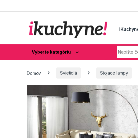
Skip to navigation
Skip to content
iKuchyn
Hľadaj:
Vyberte kategóriu
Domov
Svietidlá
Stojace lampy