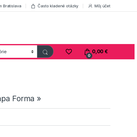
 Bratislava
Často kladené otázky
Môj účet
0,00
€
0
mpa Forma »