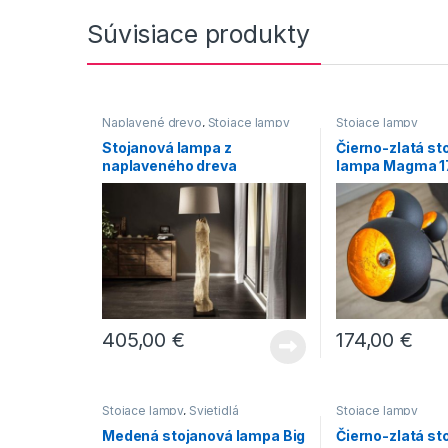
Súvisiace produkty
Naplavené drevo
,
Stojace lampy
Stojace lampy
Stojanová lampa z
Čierno-zlatá st
naplaveného dreva
lampa Magma 1
Rousilique 175 cm »
405,00
€
174,00
€
Stojace lampy
,
Svietidlá
Stojace lampy
Medená stojanová lampa Big
Čierno-zlatá st