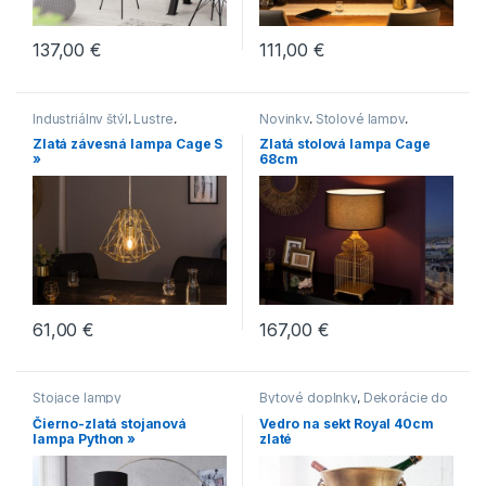
137,00
€
111,00
€
Industriálny štýl
,
Lustre
,
Novinky
,
Stolové lampy
,
Novinky
,
Svietidlá
,
Zlaté
Svietidlá
Zlatá závesná lampa Cage S
Zlatá stolová lampa Cage
»
68cm
61,00
€
167,00
€
Stojace lampy
Bytové doplnky
,
Dekorácie do
bytu
Čierno-zlatá stojanová
Vedro na sekt Royal 40cm
lampa Python »
zlaté