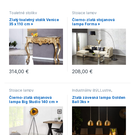
Toaletné stolíky
Stojace lampy
Zlatý toaletný stolík Venice
Čierno-zlatá stojanová
35 x 110 cm »
lampa Forma »
314,00
€
208,00
€
Stojace lampy
Industriálny štýl
,
Lustre
,
Novinky
,
Svietidlá
,
Zlaté
Čierno-zlatá stojanová
Zlatá závesná lampa Golden
lampa Big Studio 140 cm »
Ball 3ks »