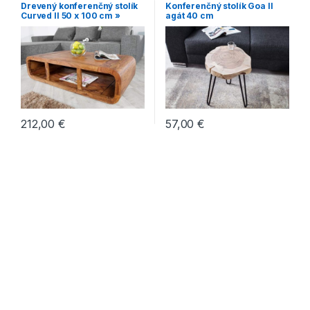
Konferenčné stolíky
,
konferenčné stolíky
,
Malé
Drevený konferenčný stolík
Konferenčný stolík Goa II
Konferenčné stolíky vo
konferenčné stolíky
,
Oblé
Curved II 50 x 100 cm »
agát 40 cm
vidieckom štýle
,
Makassar
,
konferenčné stolíky
Oblé konferenčné stolíky
212,00
€
57,00
€