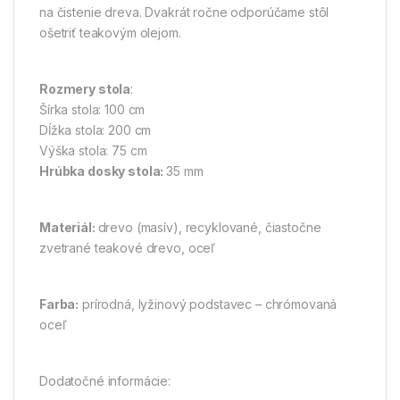
na čistenie dreva. Dvakrát ročne odporúčame stôl
ošetriť teakovým olejom.
Rozmery stola
:
Šírka stola: 100 cm
Dĺžka stola: 200 cm
Výška stola: 75 cm
Hrúbka dosky stola:
35 mm
Materiál:
drevo (masív), recyklované, čiastočne
zvetrané teakové drevo, oceľ
Farba:
prírodná, lyžinový podstavec – chrómovaná
oceľ
Dodatočné informácie: