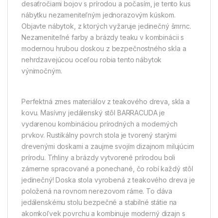
desaťročiami bojov s prírodou a počasím, je tento kus
nábytku nezameniteľným jednorazovým kúskom.
Objavte nábytok, z ktorých vyžaruje jedinečný šmrnc.
Nezameniteľné farby a brázdy teaku v kombinácii s
modernou hrubou doskou z bezpečnostného skla a
nehrdzavejúcou oceľou robia tento nábytok
výnimočným.
Perfektná zmes materiálov z teakového dreva, skla a
kovu. Masívny jedálenský stôl BARRACUDA je
vydarenou kombináciou prírodných a moderných
prvkov. Rustikálny povrch stola je tvorený starými
drevenými doskami a zaujme svojím dizajnom milujúcim
prírodu. Trhliny a brázdy vytvorené prírodou boli
zámerne spracované a ponechané, čo robí každý stôl
jedinečný! Doska stola vyrobená z teakového dreva je
položená na rovnom nerezovom ráme. To dáva
jedálenskému stolu bezpečné a stabilné státie na
akomkoľvek povrchu a kombinuje moderný dizajn s