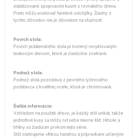
stabilizované spojovacími kusmi z rovnakého dreva.
Preto môžu existovať farebné odchýlky. Žiadny z
týchto dôvodov nie je dôvodom na sťažnosť.
Povrch stola:
Povrch jedálenského stola je tvorený recyklovaným
teakovým drevom, ktoré je čiastočne zvetrané.
Podnož stola:
Podnož stola pozostáva z pevného lyžinového
podstavca z kvalitnej ocele, ktorá je chrómovaná.
Ďalšie informácie:
Vzhľadom na použité drevo, je každý stôl unikát, takže
jednotlivé kusy sa môžu od seba mierne líšiť. Hrbole a
trhliny sú žiadúcim prvkom tejto série.
Stôl ošetrujeme vlhkou handrou a prípravkami určenými