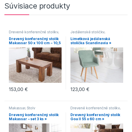
Súvisiace produkty
Drevené konferenčné stolíky
,
Jedálenské stoličky
,
Hranaté konferenčné stolíky
,
Jedálenské stoličky s
Drevený konferenčný stolík
Limetková jedálenská
Konferenčné stolíky
,
čalúneným sedákom
,
Makassar 50 x 100 cm – 10,5
stolička Scandinavia »
Konferenčné stolíky vo
Jedálenské stoličky s
mm »
vidieckom štýle
,
Makassar
drevenou podnožou
,
Jedálenské stoličky v
škandinávskom štýle
,
Scandic
153,00
€
123,00
€
Makassar
,
Stoly
Drevené konferenčné stolíky
,
Konferenčné stolíky
,
Drevený konferenčný stolík
Drevený konferenčný stolík
Konferenčné stolíky vo
Makassar – set 3 ks »
Goa II 55 x 60 cm »
vidieckom štýle
,
Malé
konferenčné stolíky
,
Oblé