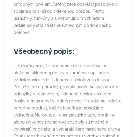
prírodnými prvkami. Stôl vyzerá obzvlášť pôsobivo v
spojení s príslušnou sklenenou doskou. Tento
ušľachtilý, funkčný a s ohromujúcim vzhľadom
jedálenský stôl sa stane ústredným bodom vášho
domova.
Všeobecný popis:
Upozorňujeme, že dodávané rozpery slúžia na
uloženie sklenenej dosky a zaručenie optimálnej
vzdialenosti medzi sklenenou a stolovou doskou.
Pretože ide o prírodný produkt, môžu sa vyskytnúť aj
odchýlky v rozmeroch, sklenená doska a stolová
doska nemusia byť v jednej rovine. Pretože sa jedná o
prírodný produkt, každá tabuľka je absolútne
jedinečná. Nerovnosti, charizmatické uzly, praskliny
alebo dokonca rozmerové rozdiely sú možné a
vytvárajú originalitu a vytvárajú čaro masívneho dreva.
Existujúce trhliny sú počas procesu výroby spojené a