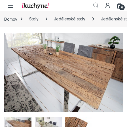
Skip to navigation
Skip to content
0
Domov
Stoly
Jedálenské stoly
Jedálenské sto
🔍