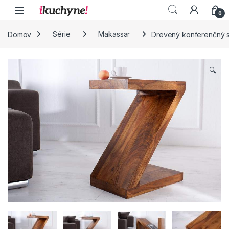
Skip to navigation
Skip to content
0
Domov
Série
Makassar
Drevený konferenčný st
🔍