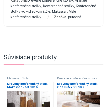
Kategórií:
Drevené konferenčné stolíky
,
Hranaté
konferenčné stolíky
,
Konferenčné stolíky
,
Konferenčné
stolíky vo vidieckom štýle
,
Makassar
,
Malé
konferenčné stolíky
Značka:
prírodná
Súvisiace produkty
Makassar
,
Stoly
Drevené konferenčné stolíky
,
Konferenčné stolíky
,
Drevený konferenčný stolík
Drevený konferenčný stolík
Konferenčné stolíky vo
Makassar – set 3 ks »
Goa II 55 x 60 cm »
vidieckom štýle
,
Malé
konferenčné stolíky
,
Oblé
konferenčné stolíky