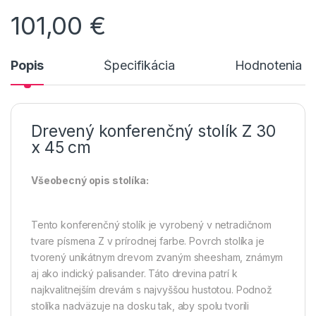
101,00
€
Popis
Špecifikácia
Hodnotenia n
Drevený konferenčný stolík Z 30
x 45 cm
Všeobecný opis stolíka:
Tento konferenčný stolík je vyrobený v netradičnom
tvare písmena Z v prírodnej farbe. Povrch stolíka je
tvorený unikátnym drevom zvaným sheesham, známym
aj ako indický palisander. Táto drevina patrí k
najkvalitnejším drevám s najvyššou hustotou. Podnož
stolíka nadväzuje na dosku tak, aby spolu tvorili