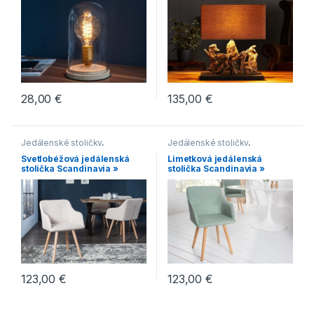
28,00
€
135,00
€
Jedálenské stoličky
,
Jedálenské stoličky
,
Jedálenské stoličky s
Jedálenské stoličky s
Svetlobéžová jedálenská
Limetková jedálenská
čalúneným sedákom
,
čalúneným sedákom
,
stolička Scandinavia »
stolička Scandinavia »
Jedálenské stoličky s
Jedálenské stoličky s
drevenou podnožou
,
drevenou podnožou
,
Jedálenské stoličky v
Jedálenské stoličky v
škandinávskom štýle
,
Scandic
škandinávskom štýle
,
Scandic
123,00
€
123,00
€