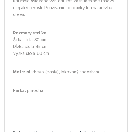
udržanie sviežeho vzhľadu raz za tri mesiace ľanový
olej alebo vosk. Používame prípravky len na údržbu
dreva.
Rozmery stolíka
:
Šírka stola: 30 cm
Dĺžka stola: 45 cm
Výška stola: 60 cm
Materiál:
drevo (masív), lakovaný sheesham
Farba:
prírodná