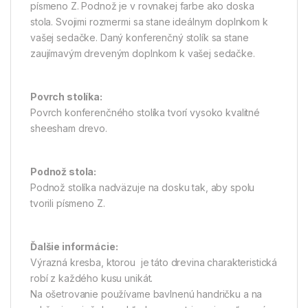
písmeno Z. Podnož je v rovnakej farbe ako doska
stola. Svojimi rozmermi sa stane ideálnym doplnkom k
vašej sedačke. Daný konferenčný stolík sa stane
zaujímavým dreveným doplnkom k vašej sedačke.
Povrch stolíka:
Povrch konferenčného stolíka tvorí vysoko kvalitné
sheesham drevo.
Podnož stola:
Podnož stolíka nadväzuje na dosku tak, aby spolu
tvorili písmeno Z.
Ďalšie informácie:
Výrazná kresba, ktorou je táto drevina charakteristická
robí z každého kusu unikát.
Na ošetrovanie používame bavlnenú handričku a na