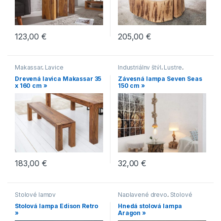
123,00
€
205,00
€
Makassar
,
Lavice
Industriálny štýl
,
Lustre
,
Moderný štýl
,
Naplavené
Drevená lavica Makassar 35
Závesná lampa Seven Seas
drevo
x 160 cm »
150 cm »
183,00
€
32,00
€
Stolové lampy
Naplavené drevo
,
Stolové
lampy
Stolová lampa Edison Retro
Hnedá stolová lampa
»
Aragon »