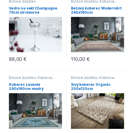
Bytové doplnky
Bytové doplnky
,
Koberce
,
Novinky
Vedro na sekt Champagne
Béžový koberec ModernArt
75cm strieborné
240x160cm
88,00
€
110,00
€
Bytové doplnky
,
Koberce
,
Bytové doplnky
,
Koberce
,
Novinky
Novinky
Koberec Levante
Sivý koberec Organic
240x160cm modrý
200x120cm