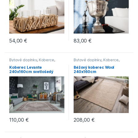
54,00
€
83,00
€
Bytové doplnky
,
Koberce
,
Bytové doplnky
,
Koberce
,
Novinky
Novinky
Koberec Levante
Béžový koberec Wool
240x160cm svetlošedý
240x160cm
110,00
€
208,00
€