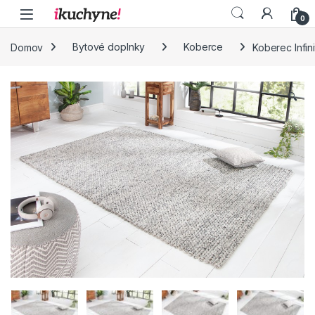
Skip to navigation
Skip to content
0
Domov
Bytové doplnky
Koberce
Koberec Infi
🔍