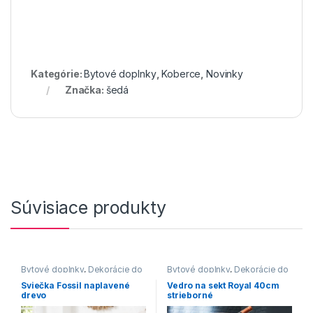
Kategórie:
Bytové doplnky
,
Koberce
,
Novinky
Značka:
šedá
Súvisiace produkty
Bytové doplnky
,
Dekorácie do
Bytové doplnky
,
Dekorácie do
bytu
bytu
Sviečka Fossil naplavené
Vedro na sekt Royal 40cm
drevo
strieborné