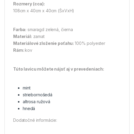
Rozmery (cca):
108cm x 40cm x 40cm (ŠxVxH)
Farba:
smaragd zelená, čierna
Materiál:
zamat
Materiálové zloženie poťahu:
100% polyester
Rám:
kov
Túto lavicu môžete nájsť aj v prevedeniach:
mint
striebornošedá
altrosa ružová
hnedá
Dodatočné informácie: