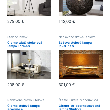
279,00
€
142,00
€
Stojace lampy
Naplavené drevo
,
Stolové
lampy
Čierno-zlatá stojanová
Béžová stolová lampa
lampa Forma »
Riverine »
208,00
€
301,00
€
Naplavené drevo
,
Stolové
Čierne
,
Lustre
,
Moderný štýl
lampy
Čierna stolová lampa
Čierno-strieborná závesná
Riverine »
lampa Studio »