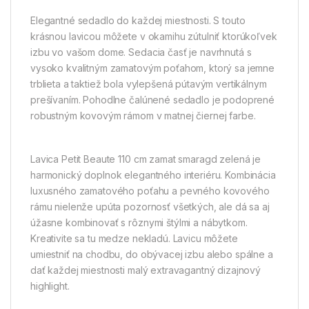
Elegantné sedadlo do každej miestnosti. S touto
krásnou lavicou môžete v okamihu zútulniť ktorúkoľvek
izbu vo vašom dome. Sedacia časť je navrhnutá s
vysoko kvalitným zamatovým poťahom, ktorý sa jemne
trblieta a taktiež bola vylepšená pútavým vertikálnym
prešívaním. Pohodlne čalúnené sedadlo je podoprené
robustným kovovým rámom v matnej čiernej farbe.
Lavica Petit Beaute 110 cm zamat smaragd zelená je
harmonický doplnok elegantného interiéru. Kombinácia
luxusného zamatového poťahu a pevného kovového
rámu nielenže upúta pozornosť všetkých, ale dá sa aj
úžasne kombinovať s rôznymi štýlmi a nábytkom.
Kreativite sa tu medze nekladú. Lavicu môžete
umiestniť na chodbu, do obývacej izbu alebo spálne a
dať každej miestnosti malý extravagantný dizajnový
highlight.