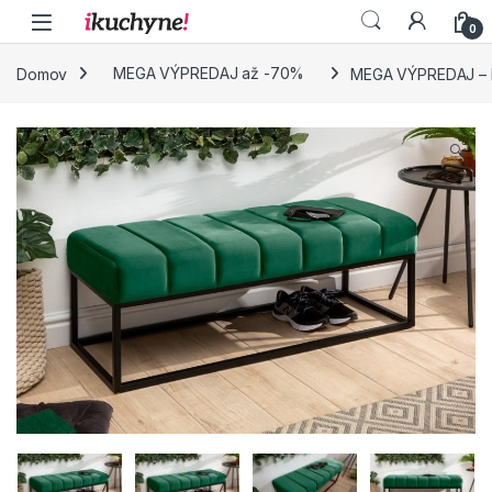
Skip to navigation
Skip to content
0
Domov
MEGA VÝPREDAJ až -70%
MEGA VÝPREDAJ – La
🔍