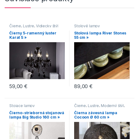
Čierne
,
Lustre
,
Vidiecky štýl
Stolové lampy
Čierny 5-ramenný luster
Stolová lampa River Stones
Karat S »
55 cm »
59,00
€
89,00
€
Stojace lampy
Čierne
,
Lustre
,
Moderný štýl
,
Vidiecky štýl
Čierno-strieborná stojanová
Čierna závesná lampa
lampa Big Studio 160 cm »
Cocoon Ø 60 cm »