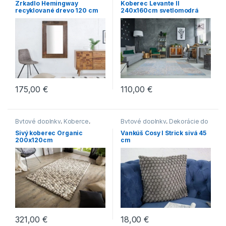
Zrkadlo Hemingway
Koberec Levante II
recyklované drevo 120 cm
240x160cm svetlomodrá
175,00
€
110,00
€
Bytové doplnky
,
Koberce
,
Bytové doplnky
,
Dekorácie do
Novinky
bytu
Sivý koberec Organic
Vankúš Cosy I Strick sivá 45
200x120cm
cm
321,00
€
18,00
€