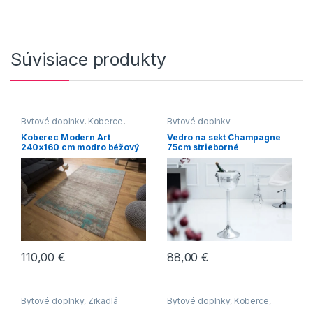
Súvisiace produkty
Bytové doplnky
,
Koberce
,
Bytové doplnky
Novinky
Koberec Modern Art
Vedro na sekt Champagne
240×160 cm modro béžový
75cm strieborné
110,00
€
88,00
€
Bytové doplnky
,
Zrkadlá
Bytové doplnky
,
Koberce
,
Novinky