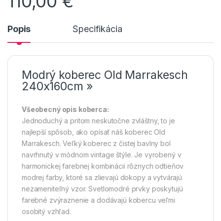
110,00
€
Popis
Špecifikácia
Modrý koberec Old Marrakesch
240x160cm »
Všeobecný opis koberca:
Jednoduchý a pritom neskutočne zvláštny, to je
najlepší spôsob, ako opísať náš koberec Old
Marrakesch. Veľký koberec z čistej bavlny bol
navrhnutý v módnom vintage štýle. Je vyrobený v
harmonickej farebnej kombinácii rôznych odtieňov
modrej farby, ktoré sa zlievajú dokopy a vytvárajú
nezameniteľný vzor. Svetlomodré prvky poskytujú
farebné zvýraznenie a dodávajú kobercu veľmi
osobitý vzhľad.