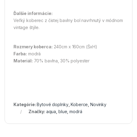
Ďalšie informácie:
Veľký koberec z čistej bavlny bol navrhnutý v módnom
vintage štýle.
Rozmery koberca:
240cm x 160cm (ŠxH)
Farba:
modrá
Materiál:
70% bavlna, 30% polyester
Kategórie:
Bytové doplnky
,
Koberce
,
Novinky
Značky:
aqua
,
blue
,
modrá