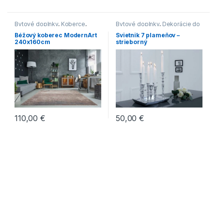
Bytové doplnky
,
Koberce
,
Bytové doplnky
,
Dekorácie do
Novinky
bytu
Béžový koberec ModernArt
Svietnik 7 plameňov –
240x160cm
strieborný
110,00
€
50,00
€