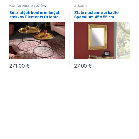
Konferenčné stolíky
,
Zrkadlá
Konferenčné stolíky v
Set zlatých konferenčných
Zlaté nástenné zrkadlo
industriálnom štýle
,
stolíkov Elements Oriental
Speculum 45 x 55 cm
Konferenčné stolíky v
2ks »
modernom štýle
,
Oblé
konferenčné stolíky
271,00
€
27,00
€