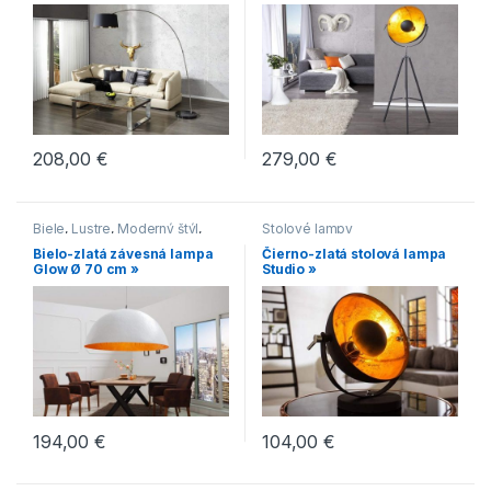
208,00
€
279,00
€
Biele
,
Lustre
,
Moderný štýl
,
Stolové lampy
Zlaté
Bielo-zlatá závesná lampa
Čierno-zlatá stolová lampa
Glow Ø 70 cm »
Studio »
194,00
€
104,00
€