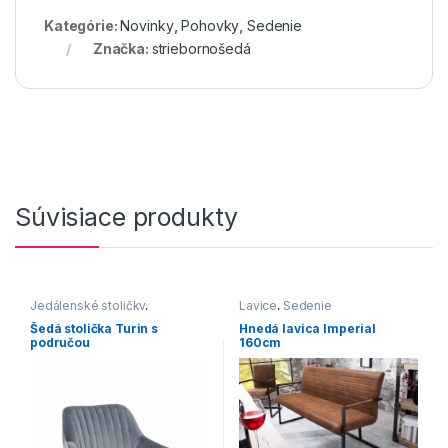
Kategórie:
Novinky
,
Pohovky
,
Sedenie
Značka:
striebornošedá
Súvisiace produkty
Jedálenské stoličky
,
Lavice
,
Sedenie
Jedálenské stoličky s
Šedá stolička Turin s
Hnedá lavica Imperial
čalúneným sedákom
,
područou
160cm
Jedálenské stoličky s
klasickými nohami
,
Jedálenské stoličky v
modernom štýle
,
Stoličky