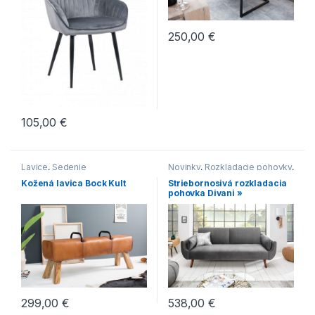
250,00
€
105,00
€
Lavice
,
Sedenie
Novinky
,
Rozkladacie pohovky
,
Sedenie
Kožená lavica Bock Kult
Striebornosivá rozkladacia
pohovka Divani »
299,00
€
538,00
€