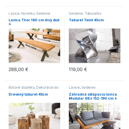
Lavice
,
Novinky
,
Sedenie
Sedenie
,
Taburetky
Lavica Thor 180 cm divý dub
Taburet Twist 45cm
»
288,00
€
119,00
€
Bytové doplnky
,
Dekorácie do
Lavice
,
Sedenie
bytu
,
Naplavené drevo
,
Drevený taburet 45cm
Záhradná sklápacia lavica
Sedenie
,
Série
,
Taburetky
Modular 68 x 152-190 cm »