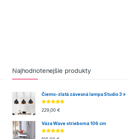
Najhodnotenejšie produkty
Čierno-zlatá závesná lampa Studio 3 »
Hodnotenie
229,00
€
5.00
z 5
Váza Wave strieborná 106 cm
Hodnotenie