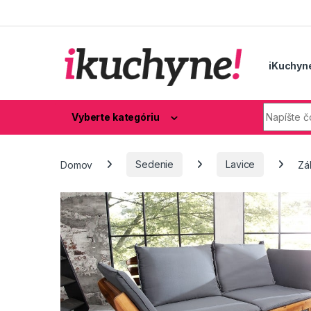
Skip to navigation
Skip to content
iKuchyn
Hľadaj:
Vyberte kategóriu
Domov
Sedenie
Lavice
Zá