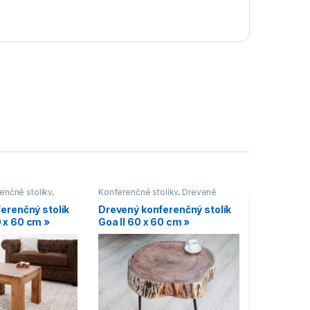
enčné stolíky
,
Konferenčné stolíky
,
Drevené
nčné stolíky
,
konferenčné stolíky
,
Malé
erenčný stolík
Drevený konferenčný stolík
líky
,
Konferenčné
konferenčné stolíky
,
Oblé
 x 60 cm »
Goa II 60 x 60 cm »
ckom štýle
,
konferenčné stolíky
,
Konferenčné
 konferenčné
stolíky vo vidieckom štýle