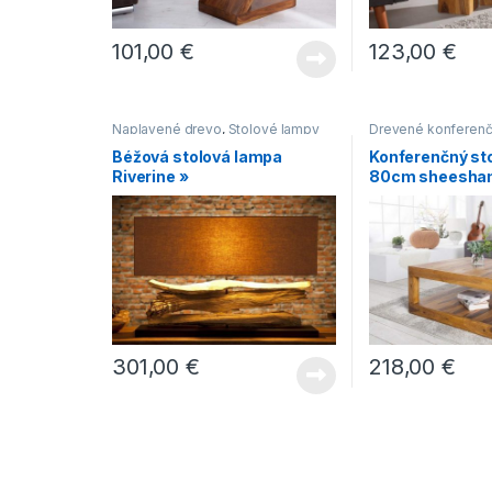
101,00
€
123,00
€
Naplavené drevo
,
Stolové lampy
Drevené konferenčn
Hranaté konferenčn
Béžová stolová lampa
Konferenčný sto
Konferenčné stolík
Riverine »
80cm sheesha
stolíky vo vidiecko
Makassar
301,00
€
218,00
€