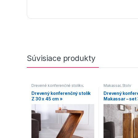
Súvisiace produkty
Drevené konferenčné stolíky
,
Makassar
,
Stoly
Hranaté konferenčné stolíky
,
Drevený konferenčný stolík
Drevený konfere
Konferenčné stolíky
,
Konferenčné
Z 30 x 45 cm »
Makassar – set 
stolíky vo vidieckom štýle
,
Makassar
,
Malé konferenčné
stolíky