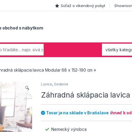
Súťaž o víkendový pobyt
Showroom
e obchod s nábytkom
hradná sklápacia lavica Modular 68 x 152-190 cm »
Lavice
,
Sedenie
🔍
Záhradná sklápacia lavica
Tovar je na sklade v Bratislave
ihneď k o
Nemecký výrobca