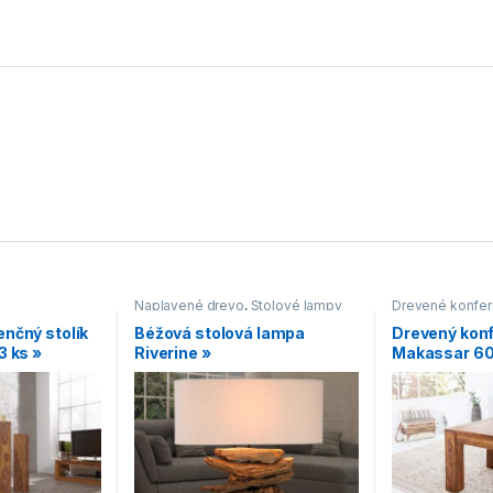
Naplavené drevo
,
Stolové lampy
Drevené konfer
Hranaté konfere
nčný stolík
Béžová stolová lampa
Drevený konf
Konferenčné sto
3 ks »
Riverine »
Makassar 60
stolíky vo vidie
Makassar
,
Malé
stolíky