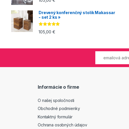
105,00
€
5.00
z 5
Drevený konferenčný stolík Makassar
- set 2 ks »
Hodnotenie
105,00
€
5.00
z 5
Informácie o firme
O našej spoločnosti
Obchodné podmienky
Kontaktný formulár
Ochrana osobných údajov