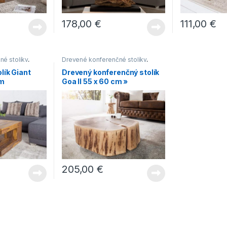
178,00
€
111,00
€
é stolíky
,
Drevené konferenčné stolíky
,
é stolíky
,
Konferenčné stolíky
,
Konferenčné
lík Giant
Drevený konferenčný stolík
y
,
Konferenčné
stolíky vo vidieckom štýle
,
Malé
m
Goa II 55 x 60 cm »
m štýle
,
konferenčné stolíky
,
Oblé
konferenčné stolíky
205,00
€