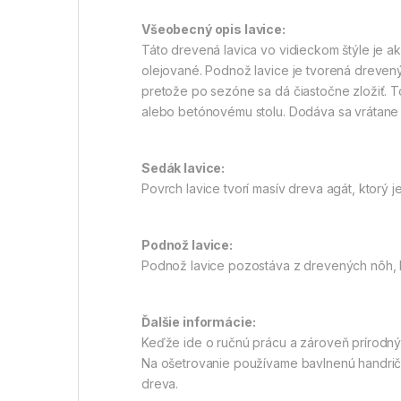
Všeobecný opis lavice:
Táto drevená lavica vo vidieckom štýle je a
olejované. Podnož lavice je tvorená dreven
pretože po sezóne sa dá čiastočne zložiť. T
alebo betónovému stolu. Dodáva sa vrátane
Sedák lavice:
Povrch lavice tvorí masív dreva agát, ktorý 
Podnož lavice:
Podnož lavice pozostáva z drevených nôh,
Ďalšie informácie:
Keďže ide o ručnú prácu a zároveň prírodný p
Na ošetrovanie používame bavlnenú handričk
dreva.