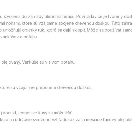
ko stvorená do záhrady alebo na terasu. Povrch lavice je tvorený dos
ými nohami, ktoré sú vzájomne spojené drevenou doskou. Táto záhradn
o umožňujú opierky rúk, ktoré sa dajú sklopiť. Môže sa používať samo
 vankúšov a poťahu.
je olejovaný. Vankúše sú v sivom poťahu.
 ktoré sú vzájomne prepojené drevenou doskou.
rodukt, jednotlivé kusy sa môžu líšiť.
u a na udržanie sviežeho vzhľadu raz za tri mesiace ľanový olej al