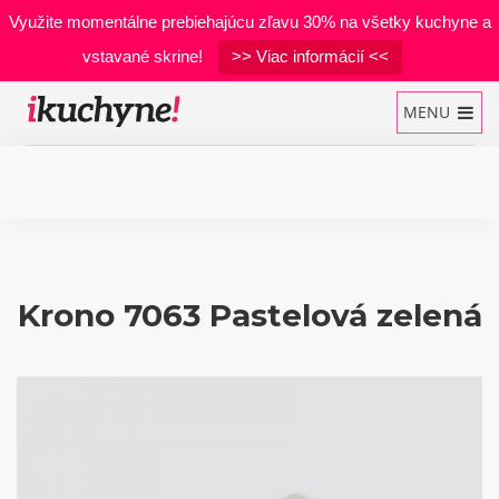
Využite momentálne prebiehajúcu zľavu 30% na všetky kuchyne a
vstavané skrine!
>> Viac informácií <<
MENU
Kuchynské linky
Vstavané skrine
Krono 7063 Pastelová zelená
Manželské postele
Realizácie
Materiály
Developerské projekty