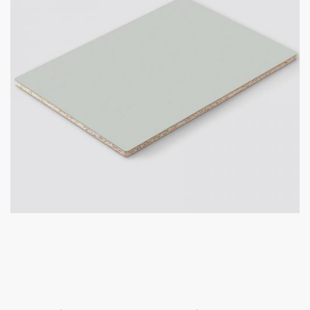
Úvod
Prebiehajúce akcie
O nás
Kontakt
Kuchynské štúdio Bratislava