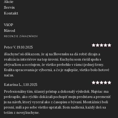
Akcie
Servis
Kontakt
VšOP
Návod
RECENZIE ZÁKAZNÍKOV
Peter V
,
19.10.2025
5
z 5
iKuchyne! sú dôkazom, že aj na Slovensku sa dá robiť dizajn a
realizácia interiérov na top úrovni. Kuchyňu som riešil spolu s
obývačkou a oceňujem, že všetko prebehlo v rámci jednej firmy.
Kvalita spracovania je výborná, a čo je najlepšie, všetko bolo hotové
načas.
Katarína L.
,
1.10.2025
5
z 5
Profesionálny tím, úžasný prístup a dokonalý výsledok. Najviac ma
prekvapilo, ako rýchlo dokázali pochopiť moju predstavu a premeniť
ju na návrh, ktorý vyzeral ako z časopisu o bývaní. Montážnici boli
presní, milí a po sebe všetko upratali. Som nadšená, každý deň sa
teším z novej kuchyne.