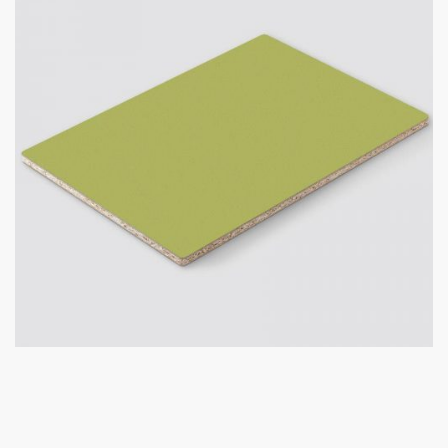
Úvod
Prebiehajúce akcie
O nás
Kontakt
Kuchynské štúdio Bratislava