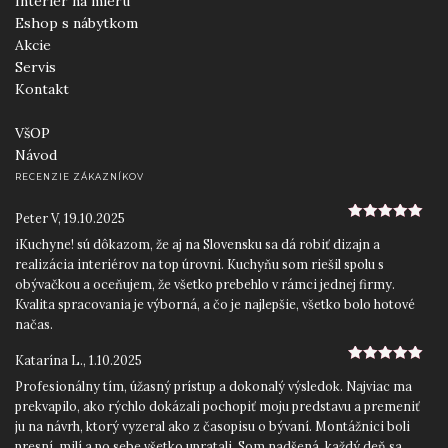
Interiér na mieru
Eshop s nábytkom
Akcie
Servis
Kontakt
VšOP
Návod
RECENZIE ZÁKAZNÍKOV
Peter V
,
19.10.2025
5
z 5
iKuchyne! sú dôkazom, že aj na Slovensku sa dá robiť dizajn a
realizácia interiérov na top úrovni. Kuchyňu som riešil spolu s
obývačkou a oceňujem, že všetko prebehlo v rámci jednej firmy.
Kvalita spracovania je výborná, a čo je najlepšie, všetko bolo hotové
načas.
Katarína L.
,
1.10.2025
5
z 5
Profesionálny tím, úžasný prístup a dokonalý výsledok. Najviac ma
prekvapilo, ako rýchlo dokázali pochopiť moju predstavu a premeniť
ju na návrh, ktorý vyzeral ako z časopisu o bývaní. Montážnici boli
presní, milí a po sebe všetko upratali. Som nadšená, každý deň sa