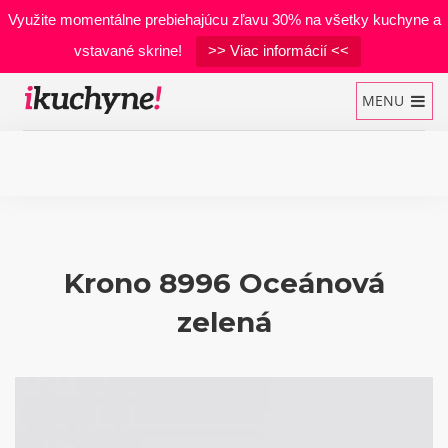
Využite momentálne prebiehajúcu zľavu 30% na všetky kuchyne a
vstavané skrine!
>> Viac informácií <<
MENU
Kuchynské linky
Vstavané skrine
Krono 8996 Oceánová
Manželské postele
zelená
Realizácie
Materiály
Developerské projekty