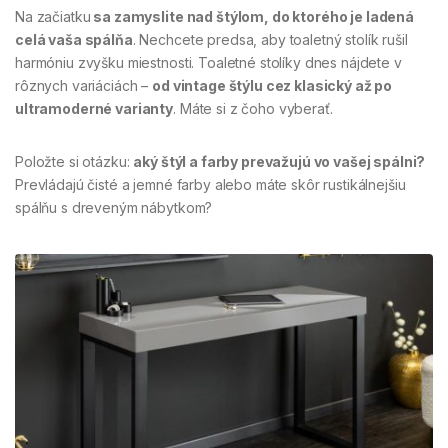
Na začiatku
sa zamyslite nad štýlom, do ktorého je ladená
celá vaša spálňa
. Nechcete predsa, aby toaletný stolík rušil
harmóniu zvyšku miestnosti. Toaletné stolíky dnes nájdete v
rôznych variáciách –
od vintage štýlu cez klasický až po
ultramoderné varianty
. Máte si z čoho vyberať.
Položte si otázku:
aký štýl a farby prevažujú vo vašej spálni?
Prevládajú čisté a jemné farby alebo máte skôr rustikálnejšiu
spálňu s dreveným nábytkom?