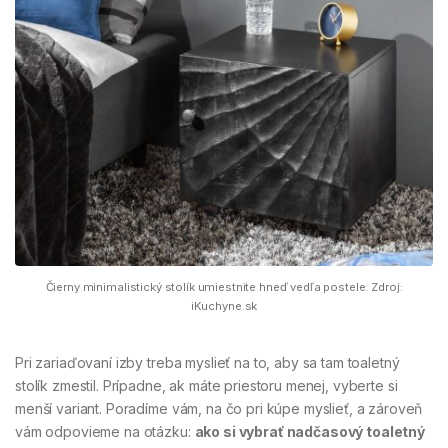
Čierny minimalistický stolík umiestnite hneď vedľa postele. Zdroj:
iKuchyne.sk
Pri zariaďovaní izby treba myslieť na to, aby sa tam toaletný
stolík zmestil. Prípadne, ak máte priestoru menej, vyberte si
menší variant. Poradíme vám, na čo pri kúpe myslieť, a zároveň
vám odpovieme na otázku:
ako si vybrať nadčasový toaletný