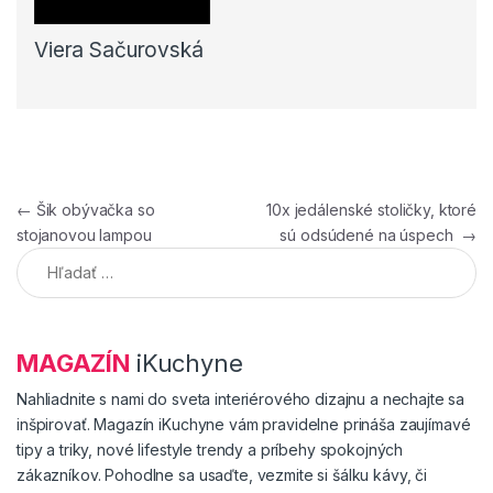
Viera Sačurovská
Navigácia v článku
←
Šik obývačka so
10x jedálenské stoličky, ktoré
stojanovou lampou
sú odsúdené na úspech
→
Hľadať:
MAGAZÍN
iKuchyne
Nahliadnite s nami do sveta interiérového dizajnu a nechajte sa
inšpirovať. Magazín iKuchyne vám pravidelne prináša zaujímavé
tipy a triky, nové lifestyle trendy a príbehy spokojných
zákazníkov. Pohodlne sa usaďte, vezmite si šálku kávy, či