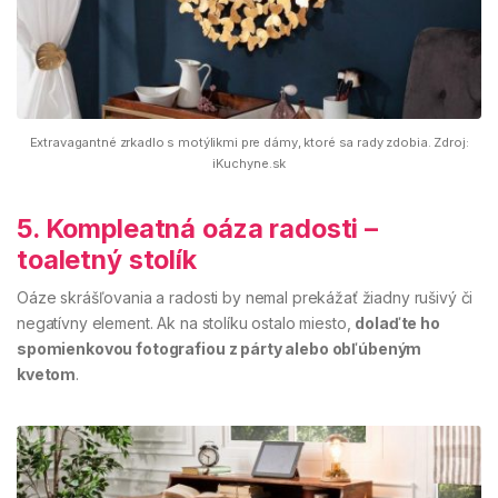
Extravagantné zrkadlo s motýlikmi pre dámy, ktoré sa rady zdobia. Zdroj:
iKuchyne.sk
5. Kompleatná oáza radosti –
toaletný stolík
Oáze skrášľovania a radosti by nemal prekážať žiadny rušivý či
negatívny element. Ak na stolíku ostalo miesto,
dolaďte ho
spomienkovou fotografiou z párty alebo obľúbeným
kvetom
.