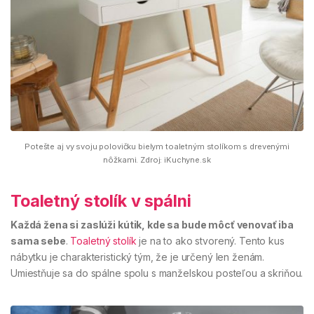
Potešte aj vy svoju polovičku bielym toaletným stolíkom s drevenými
nôžkami. Zdroj: iKuchyne.sk
Toaletný stolík v spálni
Každá žena si zaslúži kútik, kde sa bude môcť venovať iba
sama sebe
.
Toaletný stolík
je na to ako stvorený. Tento kus
nábytku je charakteristický tým, že je určený len ženám.
Umiestňuje sa do spálne spolu s manželskou posteľou a skriňou.