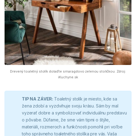
Drevený toaletný stolík dolaďte smaragdovo zelenou stoličkou. Zdroj:
iKuchyne.sk
TIP NA ZÁVER:
Toaletný stolík je miesto, kde sa
žena zdobí a vyzdvihuje svoju krásu. Sám by mal
vyzerať dobre a symbolizovať individuálnu predstavu
o pôvabe. Dúfame, že sme vám tipmi o štýle,
materiáli, rozmeroch a funkčnosti pomohli pri voľbe
toho správneho toaletného stolíka pre vás. Vaša