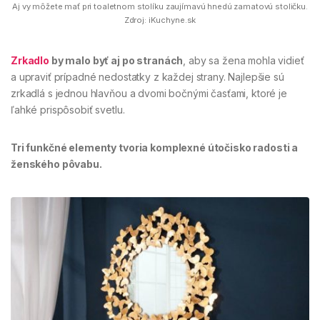
Aj vy môžete mať pri toaletnom stolíku zaujímavú hnedú zamatovú stoličku.
Zdroj: iKuchyne.sk
Zrkadlo
by malo byť aj po stranách
, aby sa žena mohla vidieť
a upraviť prípadné nedostatky z každej strany. Najlepšie sú
zrkadlá s jednou hlavňou a dvomi bočnými časťami, ktoré je
ľahké prispôsobiť svetlu.
Tri funkčné elementy tvoria komplexné útočisko radosti a
ženského pôvabu.