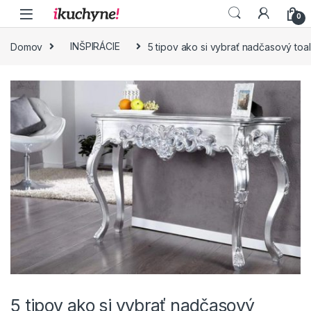
Skip to navigation
Skip to content
0
Domov
INŠPIRÁCIE
5 tipov ako si vybrať nadčasový toal
5 tipov ako si vybrať nadčasový