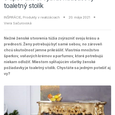
toaletný stolík
INŠPIRÁCIE
,
Produkty v realizáciach
20. mája 2021
Viera Sačurovská
Nežné ženské stvorenia túžia zvýrazniť svoju krásu a
prednosti. Ženy potrebujú byť samé sebou, no zároveň
chcú skutočnosť jemne prikrášliť. Vlastnia množstvo
šperkov, voňavých krémov a parfumov, ktoré potrebujú
niekam odložiť. Miestom spĺňajúcim všetky ženské
požiadavky je toaletný stolík. Chystáte sa jedným potešiť aj
vy?