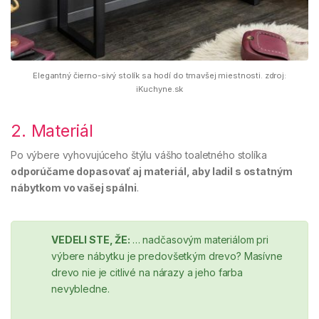
Elegantný čierno-sivý stolík sa hodí do tmavšej miestnosti. zdroj:
iKuchyne.sk
2. Materiál
Po výbere vyhovujúceho štýlu vášho toaletného stolíka
odporúčame dopasovať aj materiál, aby ladil s ostatným
nábytkom vo vašej spálni
.
VEDELI STE, ŽE:
… nadčasovým materiálom pri
výbere nábytku je predovšetkým drevo? Masívne
drevo nie je citlivé na nárazy a jeho farba
nevybledne.