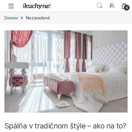
Skip to navigation
Skip to content
0
Domov
Nezaradené
Spálňa v tradičnom štýle – ako na to?