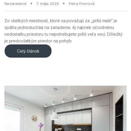
Nezaradené
7. mája 2020
Petra Poorová
Zo všetkých miestností, ktoré sa považujú za „príliš malé“ je
spálňa jednoduchšia na zariadenie. Aj napriek očividnému
nedostatku priestoru tu nepotrebujete príliš veľa vecí. Dôležitý
je predovšetkým priestor na pohyb
Celý článok