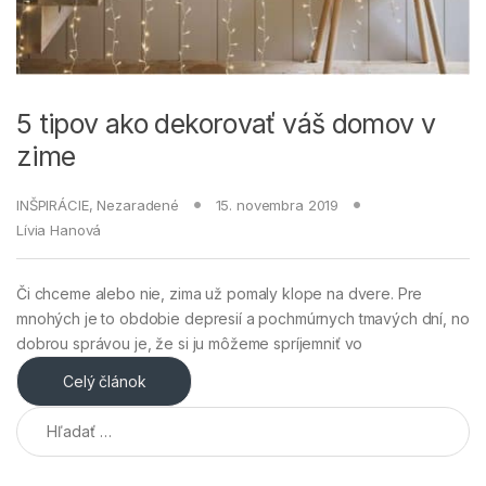
5 tipov ako dekorovať váš domov v
zime
INŠPIRÁCIE
,
Nezaradené
15. novembra 2019
Lívia Hanová
Či chceme alebo nie, zima už pomaly klope na dvere. Pre
mnohých je to obdobie depresií a pochmúrnych tmavých dní, no
dobrou správou je, že si ju môžeme spríjemniť vo
Celý článok
Hľadať: