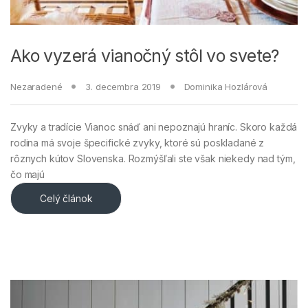
Ako vyzerá vianočný stôl vo svete?
Nezaradené
3. decembra 2019
Dominika Hozlárová
Zvyky a tradície Vianoc snáď ani nepoznajú hraníc. Skoro každá
rodina má svoje špecifické zvyky, ktoré sú poskladané z
rôznych kútov Slovenska. Rozmýšľali ste však niekedy nad tým,
čo majú
Celý článok