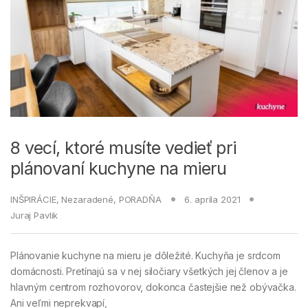
8 vecí, ktoré musíte vedieť pri
plánovaní kuchyne na mieru
INŠPIRÁCIE
,
Nezaradené
,
PORADŇA
6. apríla 2021
Juraj Pavlik
Plánovanie kuchyne na mieru je dôležité. Kuchyňa je srdcom
domácnosti. Pretínajú sa v nej siločiary všetkých jej členov a je
hlavným centrom rozhovorov, dokonca častejšie než obývačka.
Ani veľmi neprekvapí,