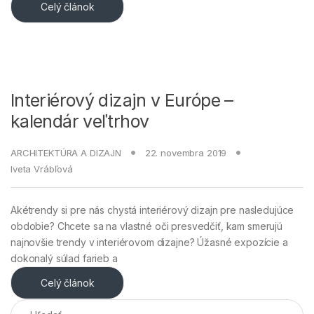
Celý článok
Interiérový dizajn v Európe –
kalendár veľtrhov
ARCHITEKTÚRA A DIZAJN
22. novembra 2019
Iveta Vrábľová
Akétrendy si pre nás chystá interiérový dizajn pre nasledujúce
obdobie? Chcete sa na vlastné oči presvedčiť, kam smerujú
najnovšie trendy v interiérovom dizajne? Úžasné expozície a
dokonalý súlad farieb a
Celý článok
Hľadať: