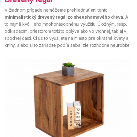
V žiadnom prípade nemôžeme prehliadnuť ani tento
minimalistický drevený regál zo sheeshamového dreva
. A
to najmä kvôli jeho mnohonásobnému využitiu. Úložným, resp.
odkladacím, priestorom totižto oplýva ako vo vrchnej, tak aj v
spodnej časti. Či už to využijete na miesto pre okrasné kvety a
knihy, alebo si to zariadite podľa seba, zle rozhodne neurobíte.