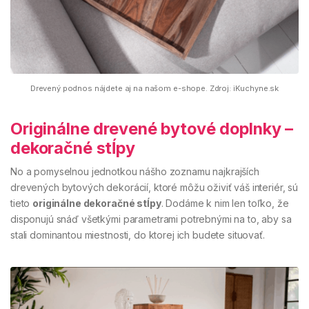
Drevený podnos nájdete aj na našom e-shope. Zdroj: iKuchyne.sk
Originálne drevené bytové doplnky –
dekoračné stĺpy
No a pomyselnou jednotkou nášho zoznamu najkrajších
drevených bytových dekorácií, ktoré môžu oživiť váš interiér, sú
tieto
originálne dekoračné stĺpy
. Dodáme k nim len toľko, že
disponujú snáď všetkými parametrami potrebnými na to, aby sa
stali dominantou miestnosti, do ktorej ich budete situovať.