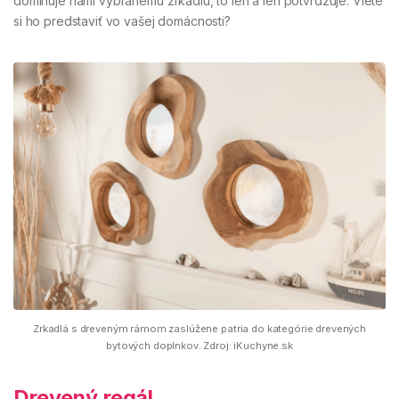
dominuje nami vybranému zrkadlu, to len a len potvrdzuje. Viete
si ho predstaviť vo vašej domácnosti?
Zrkadlá s dreveným rámom zaslúžene patria do kategórie drevených
bytových doplnkov. Zdroj: iKuchyne.sk
Drevený regál