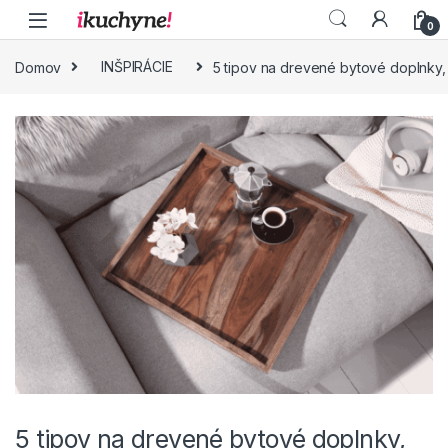
Skip to navigation
Skip to content
0
Domov
INŠPIRÁCIE
5 tipov na drevené bytové doplnky,
5 tipov na drevené bytové doplnky,