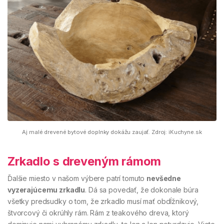
Aj malé drevené bytové doplnky dokážu zaujať. Zdroj: iKuchyne.sk
Zrkadlo s dreveným rámom
Ďalšie miesto v našom výbere patrí tomuto
nevšedne
vyzerajúcemu zrkadlu
. Dá sa povedať, že dokonale búra
všetky predsudky o tom, že zrkadlo musí mať obdĺžnikový,
štvorcový či okrúhly rám. Rám z teakového dreva, ktorý