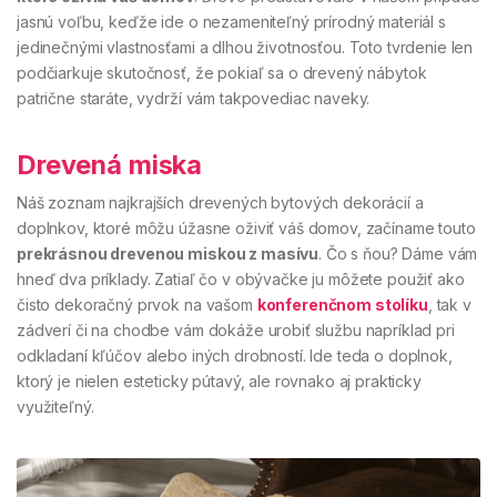
jasnú voľbu, keďže ide o nezameniteľný prírodný materiál s
jedinečnými vlastnosťami a dlhou životnosťou. Toto tvrdenie len
podčiarkuje skutočnosť, že pokiaľ sa o drevený nábytok
patrične staráte, vydrží vám takpovediac naveky.
Drevená miska
Náš zoznam najkrajších drevených bytových dekorácií a
doplnkov, ktoré môžu úžasne oživiť váš domov, začíname touto
prekrásnou drevenou miskou z masívu
. Čo s ňou? Dáme vám
hneď dva príklady. Zatiaľ čo v obývačke ju môžete použiť ako
čisto dekoračný prvok na vašom
konferenčnom stolíku
, tak v
zádverí či na chodbe vám dokáže urobiť službu napríklad pri
odkladaní kľúčov alebo iných drobností. Ide teda o doplnok,
ktorý je nielen esteticky pútavý, ale rovnako aj prakticky
využiteľný.