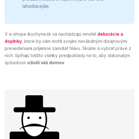
lahodiacejšie.
V e-shope ikuchyne.sk sa nachádzajú mnohé
dekorácie a
doplnky
, ktoré by vám mohli svojimi nevšednými dizajnovými
prevedeniami príjemne zamotať hlavu. Skúste si vybrať práve z
nich. Spĺňajú totižto všetky predpoklady na to, aby dokonalým
spôsobom
oživili váš domov
.