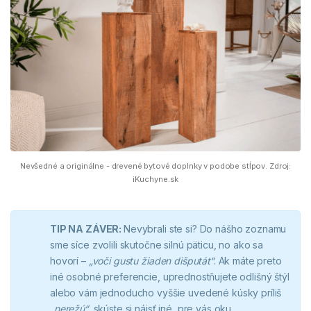
Nevšedné a originálne - drevené bytové doplnky v podobe stĺpov. Zdroj:
iKuchyne.sk
TIP NA ZÁVER:
Nevybrali ste si? Do nášho zoznamu
sme síce zvolili skutočne silnú päticu, no ako sa
hovorí –
„voči gustu žiaden dišputát“
. Ak máte preto
iné osobné preferencie, uprednostňujete odlišný štýl
alebo vám jednoducho vyššie uvedené kúsky príliš
„nerežú“
, skúste si nájsť iné, pre vás oku