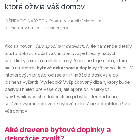
ktoré oživia váš domov
INŠPIRÁCIE
,
NÁBYTOK
,
Produkty v realizáciach
31. marca 2021
Patrik Putera
Ako sa hovorí,
čaro spočíva v detailoch
. Aj tie najmenšie detaily
totižto dokážu dodať vášmu domovu jedinečný nádych,
špecifický šmrnc či unikátne tóny. A presne to je úloha, ktorú
majú na starosti
bytové dekorácie a doplnky
rôzneho druhu. V
interiérových priestoroch sa s nimi môžete doslova a do
písmena vyšantiť. Výsledok? Vyšpičkovaný dizajn, ktorý bude
pastvou nielen pre vaše oči, ale aj pre oči všetkých
návštevníkov vášho dokonalého príbytku. Jednoducho,
správne vybrané drevené bytové dekorácie a doplnky oživia
váš domov.
Aké drevené bytové doplnky a
dekorácie zvoliť?