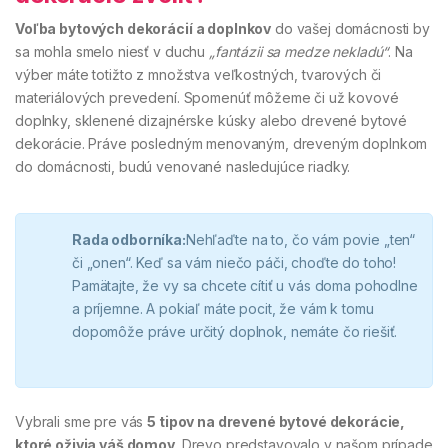
Voľba bytových dekorácií a doplnkov
do vašej domácnosti by
sa mohla smelo niesť v duchu
„fantázii sa medze nekladú“
. Na
výber máte totižto z množstva veľkostných, tvarových či
materiálových prevedení. Spomenúť môžeme či už kovové
doplnky, sklenené dizajnérske kúsky alebo drevené bytové
dekorácie. Práve posledným menovaným, dreveným doplnkom
do domácnosti, budú venované nasledujúce riadky.
Rada odborníka:
Nehľaďte na to, čo vám povie „ten“
či „onen“. Keď sa vám niečo páči, choďte do toho!
Pamätajte, že vy sa chcete cítiť u vás doma pohodlne
a príjemne. A pokiaľ máte pocit, že vám k tomu
dopomôže práve určitý doplnok, nemáte čo riešiť.
Vybrali sme pre vás
5 tipov na drevené bytové dekorácie,
ktoré oživia váš domov
. Drevo predstavovalo v našom prípade