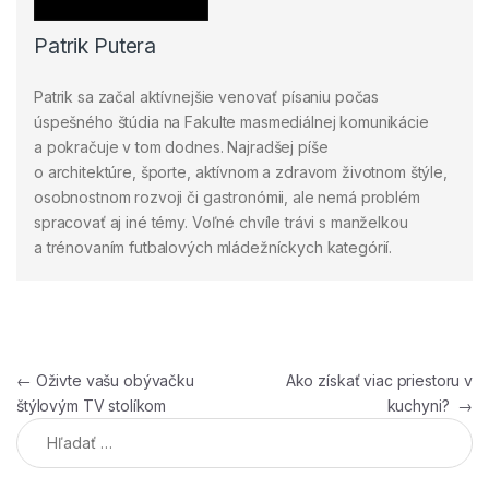
Patrik Putera
Patrik sa začal aktívnejšie venovať písaniu počas
úspešného štúdia na Fakulte masmediálnej komunikácie
a pokračuje v tom dodnes. Najradšej píše
o architektúre, športe, aktívnom a zdravom životnom štýle,
osobnostnom rozvoji či gastronómii, ale nemá problém
spracovať aj iné témy. Voľné chvíle trávi s manželkou
a trénovaním futbalových mládežníckych kategórií.
Navigácia v článku
←
Oživte vašu obývačku
Ako získať viac priestoru v
štýlovým TV stolíkom
kuchyni?
→
Hľadať: