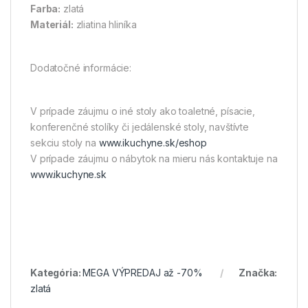
Farba:
zlatá
Materiál:
zliatina hliníka
Dodatočné informácie:
V prípade záujmu o iné stoly ako toaletné, písacie,
konferenčné stolíky či jedálenské stoly, navštívte
sekciu stoly na
www.ikuchyne.sk/eshop
V prípade záujmu o nábytok na mieru nás kontaktuje na
www.ikuchyne.sk
Kategória:
MEGA VÝPREDAJ až -70%
Značka:
zlatá