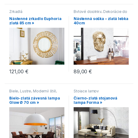
Zrkadlá
Bytové doplnky
,
Dekorácie do
bytu
Nástenné zrkadlo Euphoria
Nástenná soška – zlatá lebka
zlatá 85 cm »
40cm
121,00
€
89,00
€
Biele
,
Lustre
,
Moderný štýl
,
Stojace lampy
Zlaté
Bielo-zlatá závesná lampa
Čierno-zlatá stojanová
Glow Ø 70 cm »
lampa Forma »