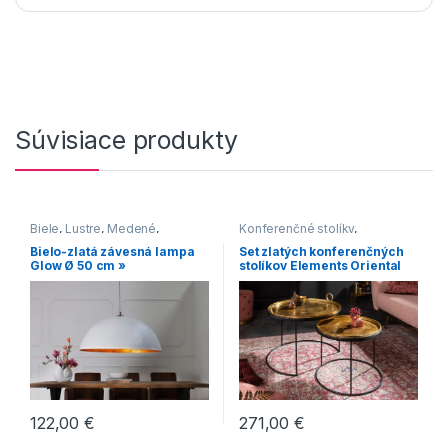
Súvisiace produkty
Biele
,
Lustre
,
Medené
,
Konferenčné stolíky
,
Moderný štýl
Konferenčné stolíky v
Bielo-zlatá závesná lampa
Set zlatých konferenčných
industriálnom štýle
,
Glow Ø 50 cm »
stolíkov Elements Oriental
Konferenčné stolíky v
2ks »
modernom štýle
,
Oblé
konferenčné stolíky
271,00
€
122,00
€