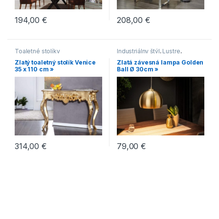
194,00
€
208,00
€
Toaletné stolíky
Industriálny štýl
,
Lustre
,
Moderný štýl
,
Novinky
,
Zlatý toaletný stolík Venice
Zlatá závesná lampa Golden
Svietidlá
,
Zlaté
35 x 110 cm »
Ball Ø 30cm »
314,00
€
79,00
€