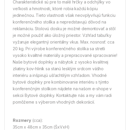
Charakteristické sú pre to malé hrčky a odchýlky vo
veľkosti a hmotnosti, ktoré robia každú kópiu
jedinečnou. Tieto vlastnosti však neovplyvňujú funkciu
konferenčného stolíka a nepredstavujú dôvod na
reklamáciu. Stolovú dosku je možné demontovať a stôl
je možné použiť ako úložný priestor. Vzhľad tabuľky
vyžaruje elegantný orientálny vkus. Max. nosnosť: cca
20 kg. Pri výrobe konferenčného stolíka sa stretli
vysoko kvalitné materiály a prepracované spracovanie!
Naše bytové doplnky a nábytok z vysoko kvalitnej
zliatiny kov-hliník sa stanú lesklým srdcom vášho
interiéru a inšpirujú ušľachtilým vzhľadom. Vhodné
bytové doplnky pre kombinovanie interiéru s týmto
konferenčným stolíkom nájdete na našom e-shope v
sekcii Bytové doplnky. Kontaktujte nás a my vám radi
pomôžeme s výberom vhodných dekorácií.
Rozmery
(cca):
35cm x 48cm x 35cm (ŠxVxH)