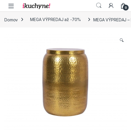
Skip to navigation
Skip to content
0
Domov
MEGA VÝPREDAJ až -70%
MEGA VÝPREDAJ – Ko
🔍