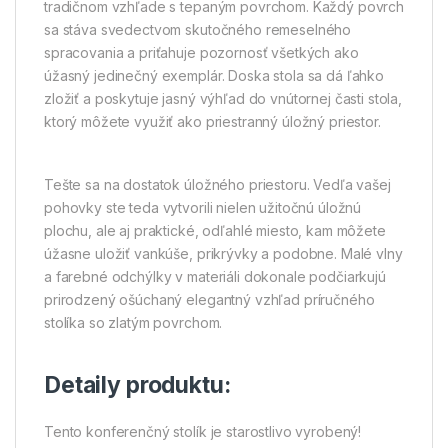
tradičnom vzhľade s tepaným povrchom. Každý povrch
sa stáva svedectvom skutočného remeselného
spracovania a priťahuje pozornosť všetkých ako
úžasný jedinečný exemplár. Doska stola sa dá ľahko
zložiť a poskytuje jasný výhľad do vnútornej časti stola,
ktorý môžete využiť ako priestranný úložný priestor.
Tešte sa na dostatok úložného priestoru. Vedľa vašej
pohovky ste teda vytvorili nielen užitočnú úložnú
plochu, ale aj praktické, odľahlé miesto, kam môžete
úžasne uložiť vankúše, prikrývky a podobne. Malé vlny
a farebné odchýlky v materiáli dokonale podčiarkujú
prirodzený ošúchaný elegantný vzhľad príručného
stolíka so zlatým povrchom.
Detaily produktu:
Tento konferenčný stolík je starostlivo vyrobený!