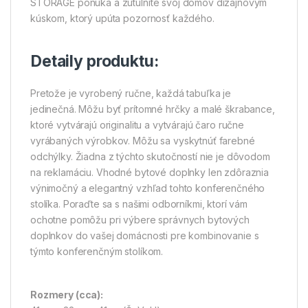
STORAGE ponúka a zútulnite svoj domov dizajnovým
kúskom, ktorý upúta pozornosť každého.
Detaily produktu:
Pretože je vyrobený ručne, každá tabuľka je
jedinečná. Môžu byť prítomné hrčky a malé škrabance,
ktoré vytvárajú originalitu a vytvárajú čaro ručne
vyrábaných výrobkov. Môžu sa vyskytnúť farebné
odchýlky. Žiadna z týchto skutočností nie je dôvodom
na reklamáciu. Vhodné bytové doplnky len zdôraznia
výnimočný a elegantný vzhľad tohto konferenčného
stolíka. Poraďte sa s našimi odborníkmi, ktorí vám
ochotne pomôžu pri výbere správnych bytových
doplnkov do vašej domácnosti pre kombinovanie s
týmto konferenčným stolíkom.
Rozmery (cca):