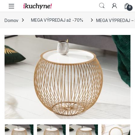
Skip to navigation
Skip to content
0
Domov
MEGA VÝPREDAJ až -70%
MEGA VÝPREDAJ – Kon
🔍