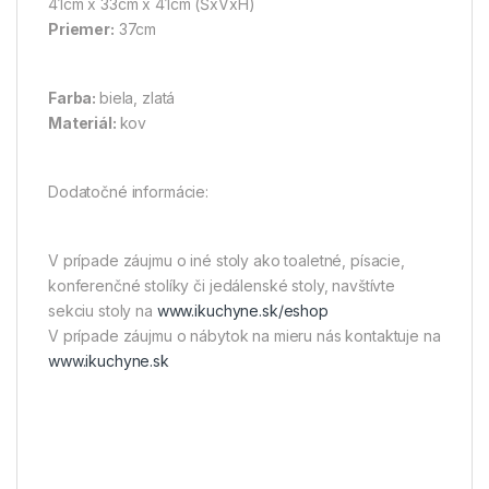
41cm x 33cm x 41cm (ŠxVxH)
Priemer:
37cm
Farba:
biela, zlatá
Materiál:
kov
Dodatočné informácie:
V prípade záujmu o iné stoly ako toaletné, písacie,
konferenčné stolíky či jedálenské stoly, navštívte
sekciu stoly na
www.ikuchyne.sk/eshop
V prípade záujmu o nábytok na mieru nás kontaktuje na
www.ikuchyne.sk