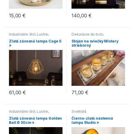
15,00
€
140,00
€
Industriálny štýl
,
Lustre
,
Dekorácie do bytu
Novinky
,
Svietidlá
,
Zlaté
Zlatá závesná lampa Cage S
Stojan na sviečky Mistery
»
strieborný
61,00
€
71,00
€
Industriálny štýl
,
Lustre
,
Svietidlá
Moderný štýl
,
Novinky
,
Zlatá závesná lampa Golden
Čierno-zlatá nástenná
Svietidlá
,
Zlaté
Ball Ø 30cm »
lampa Studio »