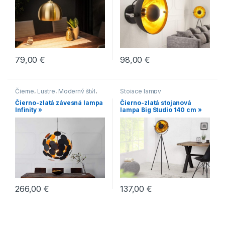
79,00
€
98,00
€
Čierne
,
Lustre
,
Moderný štýl
,
Stojace lampy
Zlaté
Čierno-zlatá závesná lampa
Čierno-zlatá stojanová
Infinity »
lampa Big Studio 140 cm »
266,00
€
137,00
€