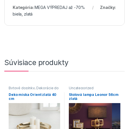
Kategória:
MEGA VÝPREDAJ až -70%
Značky:
biela
,
zlatá
Súvisiace produkty
Bytové doplnky
,
Dekorácie do
Uncategorized
bytu
Deko miska Orient zlatá 40
Stolová lampa Leonor 56cm
cm
zlatá