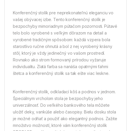
Konferenčný stolík pre neprekonateľnú eleganciu vo
vašej obývacej izbe. Tento konferenčný stolík je
bezpochyby mimoriadnym pútačom pozornosti. Pútavé
telo bolo vyrobené s veľkým dôrazom na detail a
vyrobené tradičným spôsobom: každá vzpera bola
starostlivo ručne ohnutá a bol z nej vyrobený krásny
stôl, ktorý je vždy jedinečný vo vašom prostredí.
Rovnako ako strom formovaný prírodou vyžaruje
individualitu. Zlatá farba sa nanáša opatrnými ťahmi
štetca a konferenčný stolík sa tak ešte viac leskne.
Konferenčný stolík, odkladací kôš a podnos v jednom.
Špeciálnym vrcholom stola je bezpochyby jeho
univerzálnosť. Do veľkého bankového tela môžete
uložiť deky, vankúše alebo časopisy. Bielu dosku stola
je možné odňať a použiť ako elegantný podnos. Zažite
množstvo možností, ktoré vám konferenčný stolík