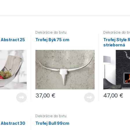
Dekorácie do bytu
Dekorácie do b
 Abstract 25
Trofej Býk 75 cm
Trofej Style 
strieborná
37,00
€
47,00
€
Dekorácie do bytu
 Abstract 30
Trofej Bull 99cm