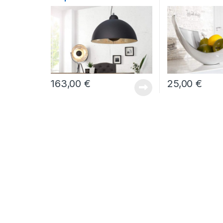
163,00
€
25,00
€