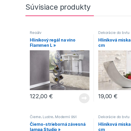
Súvisiace produkty
Regály
Dekorácie do bytu
Hliníkový regál na víno
Hliníková miska
Flammen L »
cm
122,00
€
19,00
€
Čierne
,
Lustre
,
Moderný štýl
Dekorácie do bytu
Čierno-strieborná závesná
Hliníková miska
lampa Studio »
cm