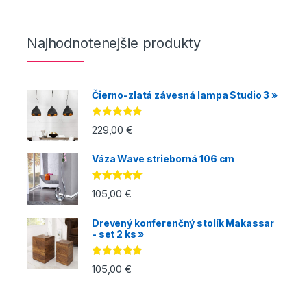
Najhodnotenejšie produkty
Čierno-zlatá závesná lampa Studio 3 »
Hodnotenie
229,00
€
5.00
z 5
Váza Wave strieborná 106 cm
Hodnotenie
105,00
€
5.00
z 5
Drevený konferenčný stolík Makassar
- set 2 ks »
Hodnotenie
105,00
€
5.00
z 5