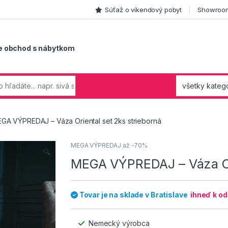
Súťaž o víkendový pobyt
Showroom
e obchod s nábytkom
GA VÝPREDAJ – Váza Oriental set 2ks strieborná
MEGA VÝPREDAJ až -70%
🔍
MEGA VÝPREDAJ – Váza Ori
Tovar je na sklade v Bratislave
ihneď k o
Nemecký výrobca