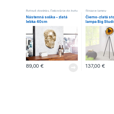
Bytové doplnky
,
Dekorácie do bytu
Stojace lampy
Nástenná soška – zlatá
Čierno-zlatá st
lebka 40cm
lampa Big Studi
89,00
€
137,00
€