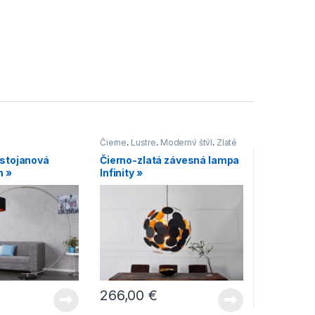
Čierne
,
Lustre
,
Moderný štýl
,
Zlaté
 stojanová
Čierno-zlatá závesná lampa
n »
Infinity »
266,00
€