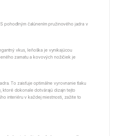
S pohodlným čalúnením pružinového jadra v
gantný vkus, leňoška je vynikajúcou
leného zamatu a kovových nožičiek je
ra. To zaisťuje optimálne vyrovnanie tlaku
 ktoré dokonale dotvárajú dizajn tejto
o interiéru v každej miestnosti, zažite to