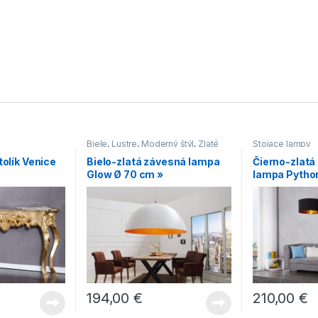
Biele
,
Lustre
,
Moderný štýl
,
Zlaté
Stojace lampy
tolík Venice
Bielo-zlatá závesná lampa
Čierno-zlatá
Glow Ø 70 cm »
lampa Pytho
194,00
€
210,00
€