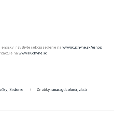
 leňošky, navštívte sekciu sedenie na
www.ikuchyne.sk/eshop
ntaktuje na
www.ikuchyne.sk
ačky
,
Sedenie
Značky:
smaragdzelená
,
zlatá