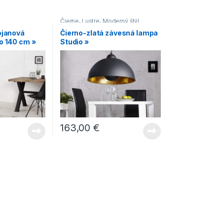
Čierne
,
Lustre
,
Moderný štýl
ojanová
Čierno-zlatá závesná lampa
o 140 cm »
Studio »
163,00
€