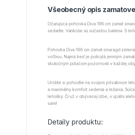
Všeobecný opis zamatove
Očarujúca pohovka Diva 196 cm zamat smar
sedadle. Vankúše sú súčasťou balenia. S leň
Pohovka Diva 196 cm zamat smaragd zelená j
voľbou. Najmä keď je pokrytá jemným zamat
skutočným pútačom pozornosti v každej obý
Urobte si pohodlie na svojom pôvabnom lehá
a maximálny komfort sedenia a ležania. Súča
leňošky. Či už v obývacej izbe, v spálni ale
sami!
Detaily produktu: