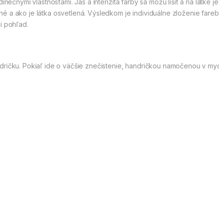
inečnými vlastnosťami. Jas a intenzita farby sa môžu líšiť a na látke
 a ako je látka osvetlená. Výsledkom je individuálne zloženie fareb
i pohľad.
dričku. Pokiaľ ide o väčšie znečistenie, handričkou namočenou v myd