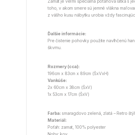
Zamat je veľmi špeciálna poťahová látka s jed
toho, v akom smere sú jemné vlákna maľované
z vášho kusu nábytku urobia vždy fascinujúc
Ďalšie informácie:
Pre čistenie pohovky použite navlhčenú han
škvrnu.
Rozmery (cca):
196cm x 83cm x 89cm (ŠxVxH)
Vankúše:
2x 60cm x 38cm (ŠxV)
1x 53cm x 17cm (ŠxV)
Farba:
smaragdovo zelená, zlatá – Retro štýl
Materiál:
Poťah: zamat, 100% polyester
Nohy: kov