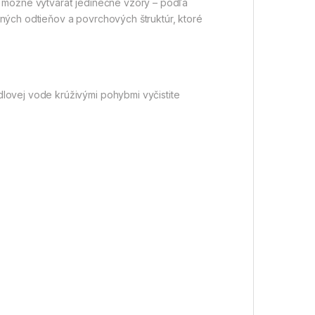
 je možné vytvárať jedinečné vzory – podľa
ných odtieňov a povrchových štruktúr, ktoré
lovej vode krúživými pohybmi vyčistite