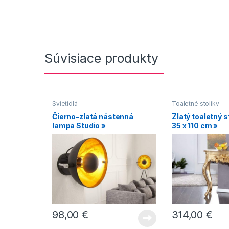
Súvisiace produkty
Svietidlá
Toaletné stolíky
Čierno-zlatá nástenná
Zlatý toaletný s
lampa Studio »
35 x 110 cm »
98,00
€
314,00
€