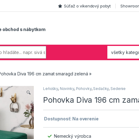
Súťaž o víkendový pobyt
Showroom
e obchod s nábytkom
Pohovka Diva 196 cm zamat smaragd zelená »
Leňošky
,
Novinky
,
Pohovky
,
Sedačky
,
Sedenie
🔍
Pohovka Diva 196 cm zam
Dostupnosť: Na overenie
Nemecký výrobca