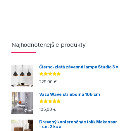
Najhodnotenejšie produkty
Čierno-zlatá závesná lampa Studio 3 »
Hodnotenie
229,00
€
5.00
z 5
Váza Wave strieborná 106 cm
Hodnotenie
105,00
€
5.00
z 5
Drevený konferenčný stolík Makassar
- set 2 ks »