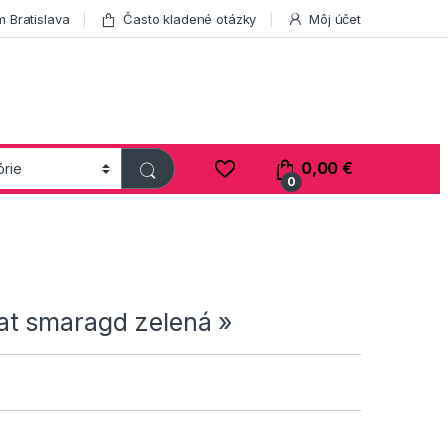
 Bratislava
Často kladené otázky
Môj účet
0,00
€
0
at smaragd zelená »