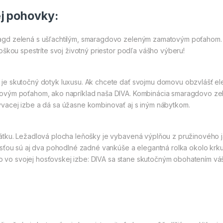
j pohovky:
agd zelená s ušľachtilým, smaragdovo zeleným zamatovým poťahom. 
oškou spestríte svoj životný priestor podľa vášho výberu!
e skutočný dotyk luxusu. Ak chcete dať svojmu domovu obzvlášť ele
ovým poťahom, ako napríklad naša DIVA. Kombinácia smaragdovo ze
vacej izbe a dá sa úžasne kombinovať aj s iným nábytkom.
tku. Ležadlová plocha leňošky je vybavená výplňou z pružinového jad
sťou sú aj dva pohodlné zadné vankúše a elegantná rolka okolo krku,
bo vo svojej hosťovskej izbe: DIVA sa stane skutočným obohatením vášh