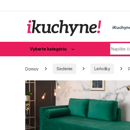
Skip to navigation
Skip to content
iKuchyn
Hľadaj:
Vyberte kategóriu
Domov
Sedenie
Leňošky