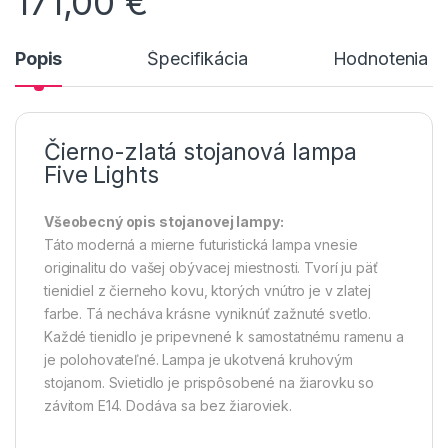
171,00
€
Popis
Špecifikácia
Hodnotenia n
Čierno-zlatá stojanová lampa
Five Lights
Všeobecný opis stojanovej lampy:
Táto moderná a mierne futuristická lampa vnesie
originalitu do vašej obývacej miestnosti. Tvorí ju päť
tienidiel z čierneho kovu, ktorých vnútro je v zlatej
farbe. Tá necháva krásne vyniknúť zažnuté svetlo.
Každé tienidlo je pripevnené k samostatnému ramenu a
je polohovateľné. Lampa je ukotvená kruhovým
stojanom. Svietidlo je prispôsobené na žiarovku so
závitom E14. Dodáva sa bez žiaroviek.