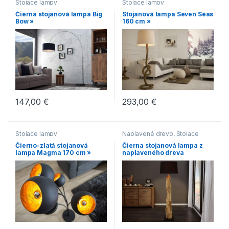
Stojace lampy
Stojace lampy
Čierna stojanová lampa Big
Stojanová lampa Seven Seas
Bow »
160 cm »
147,00
€
293,00
€
Stojace lampy
Naplavené drevo
,
Stojace
lampy
Čierno-zlatá stojanová
Čierna stojanová lampa z
lampa Magma 170 cm »
naplaveného dreva
Rousilique 175 cm »