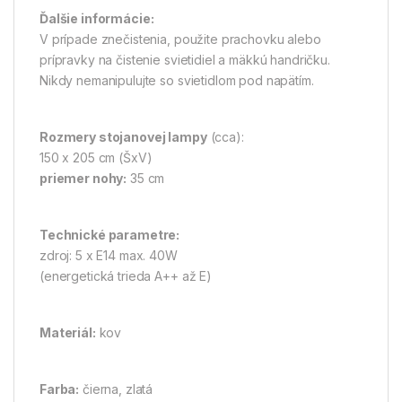
Ďalšie informácie:
V prípade znečistenia, použite prachovku alebo
prípravky na čistenie svietidiel a mäkkú handričku.
Nikdy nemanipulujte so svietidlom pod napätím.
Rozmery stojanovej lampy
(cca):
150 x 205 cm (ŠxV)
priemer nohy:
35 cm
Technické parametre:
zdroj: 5 x E14 max. 40W
(energetická trieda A++ až E)
Materiál:
kov
Farba:
čierna, zlatá