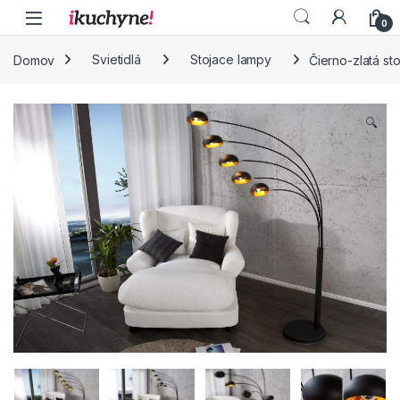
Skip to navigation
Skip to content
0
Domov
Svietidlá
Stojace lampy
Čierno-zlatá st
🔍