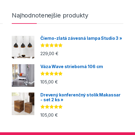
Najhodnotenejšie produkty
Čierno-zlatá závesná lampa Studio 3 »
Hodnotenie
229,00
€
5.00
z 5
Váza Wave strieborná 106 cm
Hodnotenie
105,00
€
5.00
z 5
Drevený konferenčný stolík Makassar
- set 2 ks »
Hodnotenie
105,00
€
5.00
z 5