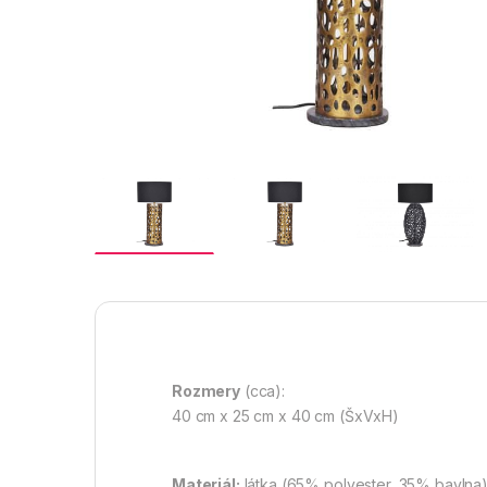
Rozmery
(cca):
40 cm x 25 cm x 40 cm (ŠxVxH)
Materiál:
látka (65% polyester, 35% bavlna