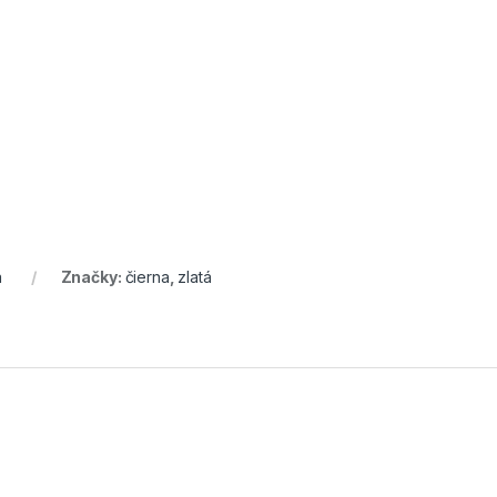
á
Značky:
čierna
,
zlatá