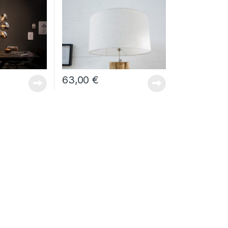
63,00
€