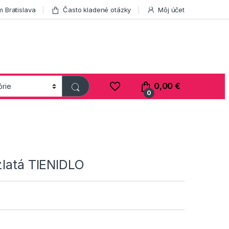
 Bratislava
Často kladené otázky
Môj účet
0,00
€
0
zlatá TIENIDLO