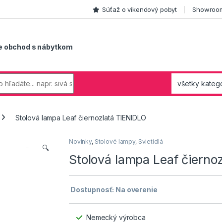
Súťaž o víkendový pobyt
Showroom
e obchod s nábytkom
Stolová lampa Leaf čiernozlatá TIENIDLO
Novinky
,
Stolové lampy
,
Svietidlá
🔍
Stolová lampa Leaf čierno
Dostupnosť: Na overenie
Nemecký výrobca