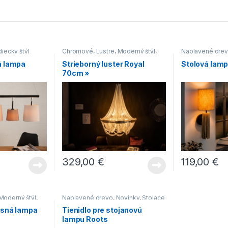
diecky štýl
Chromové
,
Lustre
,
Moderný štýl
,
Naplavené dre
Novinky
,
Svietidlá
Svietidlá
á lampa
Strieborný luster Royal
Stolová lampa
70cm »
329,00
€
119,00
€
Moderný štýl
,
Naplavené drevo
,
Novinky
,
Stojace
lampy
,
Svietidlá
esná lampa
Tienidlo pre stojanovú
lampu Roots