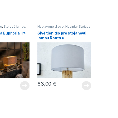
vo
,
Stolové lampy
,
Naplavené drevo
,
Novinky
,
Stojace
lampy
,
Svietidlá
 Euphoria II »
Sivé tienidlo pre stojanovú
lampu Roots »
63,00
€