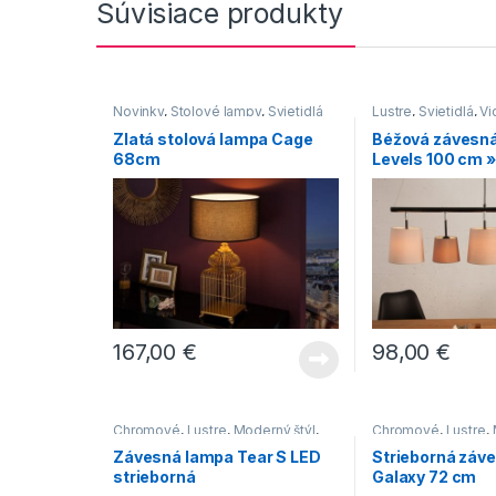
Súvisiace produkty
Novinky
,
Stolové lampy
,
Svietidlá
Lustre
,
Svietidlá
,
Vi
Zlatá stolová lampa Cage
Béžová závesn
68cm
Levels 100 cm »
167,00
€
98,00
€
Chromové
,
Lustre
,
Moderný štýl
,
Chromové
,
Lustre
,
Svietidlá
Svietidlá
Závesná lampa Tear S LED
Strieborná záv
strieborná
Galaxy 72 cm