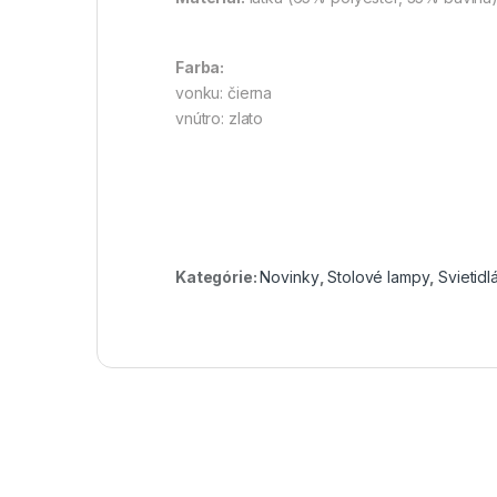
Farba:
vonku: čierna
vnútro: zlato
Kategórie:
Novinky
,
Stolové lampy
,
Svietidl