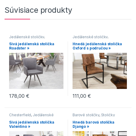
Súvisiace produkty
Jedálenské stoličky
,
Jedálenské stoličky
,
Jedálenské stoličky s
Jedálenské stoličky s
Sivá jedálenská stolička
Hnedá jedálenská stolička
čalúneným sedákom
,
čalúneným sedákom
,
Roadster »
Oxford s područou »
Jedálenské stoličky s
Jedálenské stoličky s
kovovou podnožou
,
kovovou podnožou
,
Jedálenské stoličky v
Jedálenské stoličky s
modernom štýle
,
Stoličky
lyžinovým podstavcom
,
Jedálenské stoličky v
industriálnom štýle
,
Stoličky
178,00
€
111,00
€
Chesterfield
,
Jedálenské
Barové stoličky
,
Stoličky
stoličky
,
Jedálenské stoličky s
Sivá jedálenská stolička
Hnedá barová stolička
čalúneným sedákom
,
Valentino »
Django »
Jedálenské stoličky s
drevenou podnožou
,