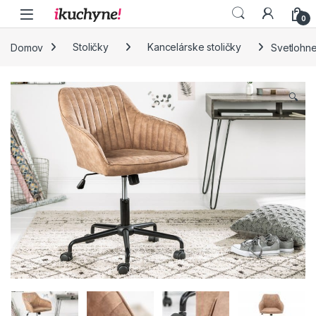
Skip to navigation
Skip to content
0
Domov
Stoličky
Kancelárske stoličky
Svetlohne
🔍