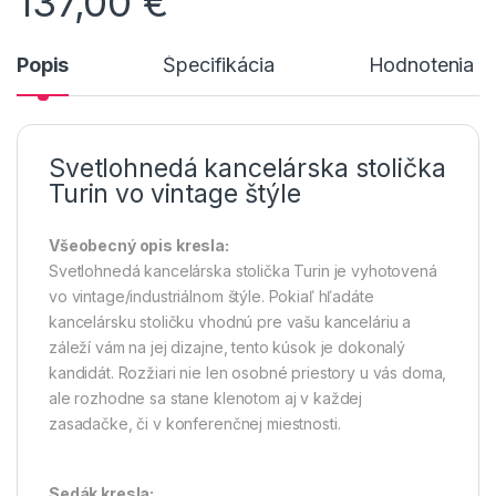
137,00
€
Popis
Špecifikácia
Hodnotenia n
Svetlohnedá kancelárska stolička
Turin vo vintage štýle
Všeobecný opis kresla:
Svetlohnedá kancelárska stolička Turin je vyhotovená
vo vintage/industriálnom štýle. Pokiaľ hľadáte
kancelársku stoličku vhodnú pre vašu kanceláriu a
záleží vám na jej dizajne, tento kúsok je dokonalý
kandidát. Rozžiari nie len osobné priestory u vás doma,
ale rozhodne sa stane klenotom aj v každej
zasadačke, či v konferenčnej miestnosti.
Sedák kresla: