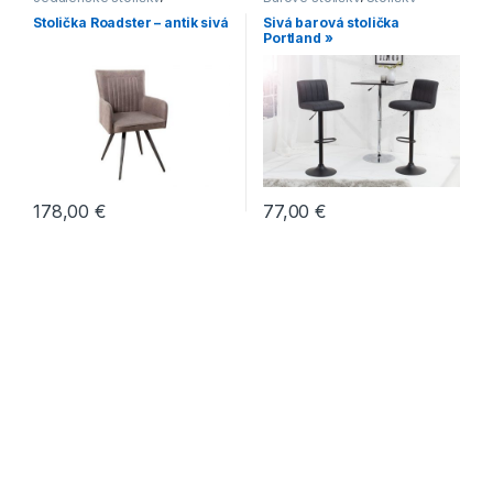
Jedálenské stoličky s
Stolička Roadster – antik sivá
Sivá barová stolička
čalúneným sedákom
,
Portland »
Jedálenské stoličky s
kovovou podnožou
,
Jedálenské stoličky v
modernom štýle
,
Stoličky
178,00
€
77,00
€