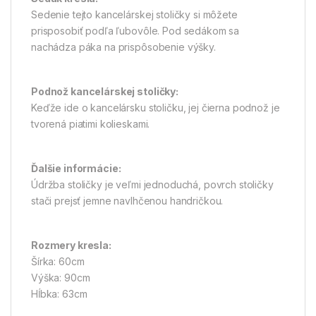
Sedenie tejto kancelárskej stoličky si môžete
prisposobiť podľa ľubovôle. Pod sedákom sa
nachádza páka na prispôsobenie výšky.
Podnož kancelárskej stoličky:
Keďže ide o kancelársku stoličku, jej čierna podnož je
tvorená piatimi kolieskami.
Ďalšie informácie:
Údržba stoličky je veľmi jednoduchá, povrch stoličky
stači prejsť jemne navlhčenou handričkou.
Rozmery kresla:
Šírka: 60cm
Výška: 90cm
Hĺbka: 63cm