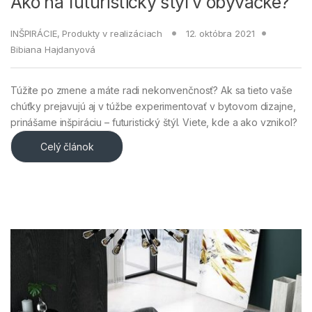
Ako na futuristický štýl v obývačke?
INŠPIRÁCIE
,
Produkty v realizáciach
12. októbra 2021
Bibiana Hajdanyová
Túžite po zmene a máte radi nekonvenčnosť? Ak sa tieto vaše
chúťky prejavujú aj v túžbe experimentovať v bytovom dizajne,
prinášame inšpiráciu – futuristický štýl. Viete, kde a ako vznikol?
Celý článok