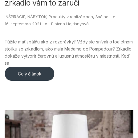
zrkadlo vám to zaručí
INŠPIRÁCIE
,
NÁBYTOK
,
Produkty v realizáciach
,
Spálne
16. septembra 2021
Bibiana Hajdanyová
Túžite mať spálňu ako z rozprávky? Vždy ste snívali o toaletnom
stolíku so zrkadlom, ako mala Madame de Pompadour? Zrkadlo
dokáže vytvoriť čarovnú a luxusnú atmosféru v miestnosti. Keď
sa
Celý článok