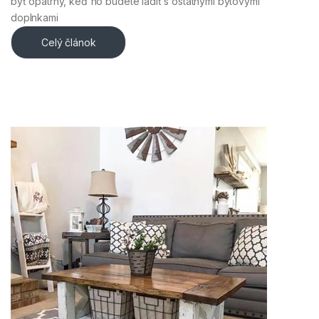
byť opatrný, keď ho budete ladiť s ostatnými bytovými
doplnkami
Celý článok