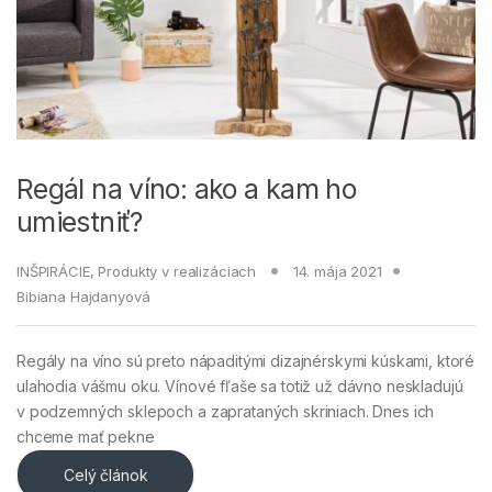
Regál na víno: ako a kam ho
umiestniť?
INŠPIRÁCIE
,
Produkty v realizáciach
14. mája 2021
Bibiana Hajdanyová
Regály na víno sú preto nápaditými dizajnérskymi kúskami, ktoré
ulahodia vášmu oku. Vínové fľaše sa totiž už dávno neskladujú
v podzemných sklepoch a zaprataných skriniach. Dnes ich
chceme mať pekne
Celý článok