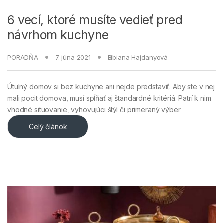
6 vecí, ktoré musíte vedieť pred
návrhom kuchyne
PORADŇA
7. júna 2021
Bibiana Hajdanyová
Útulný domov si bez kuchyne ani nejde predstaviť. Aby ste v nej
mali pocit domova, musí spĺňať aj štandardné kritériá. Patrí k nim
vhodné situovanie, vyhovujúci štýl či primeraný výber
Celý článok