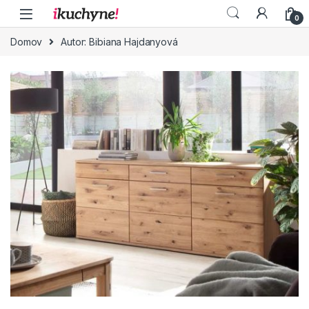
Skip to navigation
Skip to content
0
Domov
Autor: Bibiana Hajdanyová