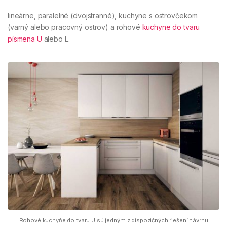
lineárne, paralelné (dvojstranné), kuchyne s ostrovčekom
(varný alebo pracovný ostrov) a rohové
kuchyne do tvaru
písmena U
alebo L.
Rohové kuchyňe do tvaru U sú jedným z dispozičných riešení návrhu