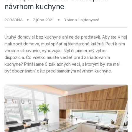
návrhom kuchyne
PORADŇA
7. júna 2021
Bibiana Hajdanyová
Útulný domov si bez kuchyne ani nejde predstaviť. Aby ste v nej
mali pocit domova, musí spĺňať aj štandardné kritériá. Patrí k nim
vhodné situovanie, vyhovujúci štýl či primeraný výber
dispozície. Čo všetko musíte vedieť pred zariaďovaním
kuchyne? Prinášame 6 základných vecí, s ktorými by ste mali
byť oboznámení ešte pred samotným návrhom kuchyne.