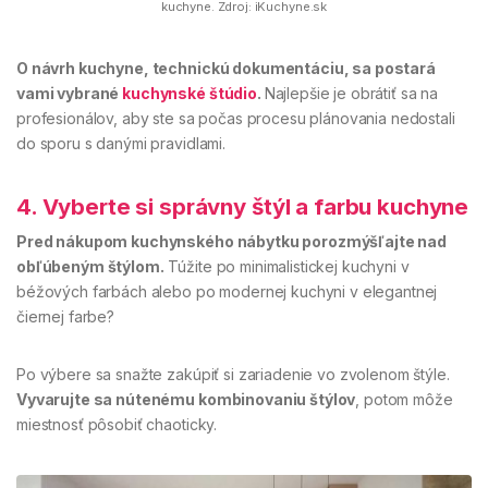
kuchyne. Zdroj: iKuchyne.sk
O návrh kuchyne, technickú dokumentáciu, sa postará
vami vybrané
kuchynské štúdio
.
Najlepšie je obrátiť sa na
profesionálov, aby ste sa počas procesu plánovania nedostali
do sporu s danými pravidlami.
4. Vyberte si správny štýl a farbu kuchyne
Pred nákupom kuchynského nábytku porozmýšľajte nad
obľúbeným štýlom.
Túžite po minimalistickej kuchyni v
béžových farbách alebo po modernej kuchyni v elegantnej
čiernej farbe?
Po výbere sa snažte zakúpiť si zariadenie vo zvolenom štýle.
Vyvarujte sa nútenému kombinovaniu štýlov
, potom môže
miestnosť pôsobiť chaoticky.