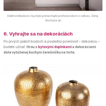
Elektroinštalácie v kuchyni prenechajte profesionálom z odboru. Zdroj:
iKuchyne.sk
6. Vyhrajte sa na dekoráciách
Po prvých piatich bodoch si poslednú povinnosť – dekoráciu –
budete užívať.
Hrou s
bytovými doplnkami
a dekoráciami
dáte vytúženej kuchyni čerešničku na torte.