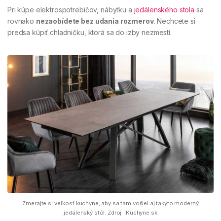
Pri kúpe elektrospotrebičov, nábytku a
jedálenského stola
sa
rovnako
nezaobídete bez udania rozmerov
. Nechcete si
predsa kúpiť chladničku, ktorá sa do izby nezmestí.
Zmerajte si veľkosť kuchyne, aby sa tam vošiel aj takýto moderný
jedálenský stôl. Zdroj: iKuchyne.sk