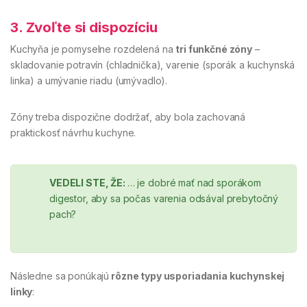
3. Zvoľte si dispozíciu
Kuchyňa je pomyselne rozdelená na
tri funkčné zóny
–
skladovanie potravín (chladnička), varenie (sporák a kuchynská
linka) a umývanie riadu (umývadlo).
Zóny treba dispozične dodržať, aby bola zachovaná
praktickosť návrhu kuchyne.
VEDELI STE, ŽE:
… je dobré mať nad sporákom
digestor, aby sa počas varenia odsával prebytočný
pach?
Následne sa ponúkajú
rôzne typy usporiadania kuchynskej
linky
: