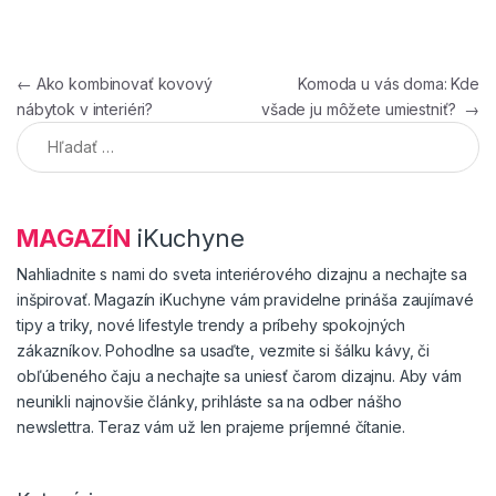
Navigácia v článku
←
Ako kombinovať kovový
Komoda u vás doma: Kde
nábytok v interiéri?
všade ju môžete umiestniť?
→
Hľadať:
MAGAZÍN
iKuchyne
Nahliadnite s nami do sveta interiérového dizajnu a nechajte sa
inšpirovať. Magazín iKuchyne vám pravidelne prináša zaujímavé
tipy a triky, nové lifestyle trendy a príbehy spokojných
zákazníkov. Pohodlne sa usaďte, vezmite si šálku kávy, či
obľúbeného čaju a nechajte sa uniesť čarom dizajnu. Aby vám
neunikli najnovšie články, prihláste sa na odber nášho
newslettra. Teraz vám už len prajeme príjemné čítanie.