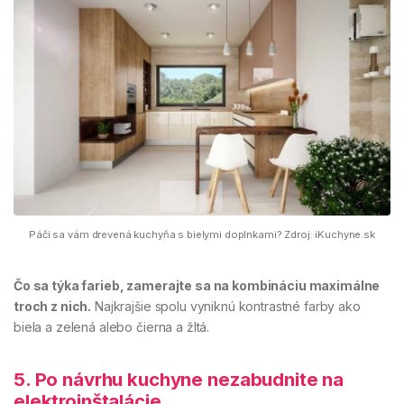
Páči sa vám drevená kuchyňa s bielymi doplnkami? Zdroj: iKuchyne.sk
Čo sa týka farieb, zamerajte sa na kombináciu maximálne
troch z nich.
Najkrajšie spolu vyniknú kontrastné farby ako
biela a zelená alebo čierna a žltá.
5. Po návrhu kuchyne nezabudnite na
elektroinštalácie