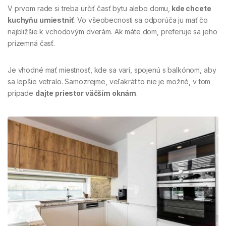
V prvom rade si treba určiť časť bytu alebo domu,
kde chcete
kuchyňu umiestniť
. Vo všeobecnosti sa odporúča ju mať čo
najbližšie k vchodovým dverám. Ak máte dom, preferuje sa jeho
prízemná časť.
Je vhodné mať miestnosť, kde sa varí, spojenú s balkónom, aby
sa lepšie vetralo. Samozrejme, veľakrát to nie je možné, v tom
prípade
dajte priestor väčším oknám
.