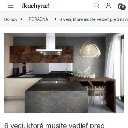
Skip to navigation
Skip to content
0
Domov
PORADŇA
6 vecí, ktoré musíte vedieť pred ná
6 vecí, ktoré musíte vedieť pred