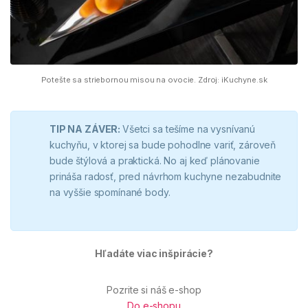
Potešte sa striebornou misou na ovocie. Zdroj: iKuchyne.sk
TIP NA ZÁVER:
Všetci sa tešíme na vysnívanú
kuchyňu, v ktorej sa bude pohodlne variť, zároveň
bude štýlová a praktická. No aj keď plánovanie
prináša radosť, pred návrhom kuchyne nezabudnite
na vyššie spomínané body.
Hľadáte viac inšpirácie?
Pozrite si náš e-shop
Do e-shopu