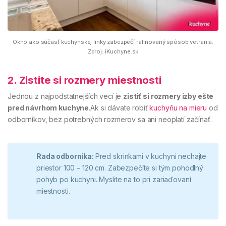
Okno ako súčasť kuchynskej linky zabezpečí rafinovaný spôsob vetrania.
Zdroj: iKuchyne.sk
2. Zistite si rozmery miestnosti
Jednou z najpodstatnejších vecí je
zistiť si rozmery izby ešte
pred návrhom kuchyne
.Ak si dávate robiť
kuchyňu na mieru
od
odborníkov, bez potrebných rozmerov sa ani neoplatí začínať.
Rada odborníka:
Pred skrinkami v kuchyni nechajte
priestor 100 – 120 cm. Zabezpečíte si tým pohodlný
pohyb po kuchyni. Myslite na to pri zariaďovaní
miestnosti.