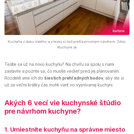
Kuchyňa z dubu zlatého a v lesku si tiež prešla prvotným návrhom. Zdroj:
iKuchyne.sk
Tešíte sa už na novú kuchyňu? Na chvíľu sa spolu s nami
zastavte a pozrite sa, čo musíte vedieť pred jej plánovaním.
Rozdelili sme ich do
šiestich prehľadných bodov
, aby ste si
už za veľmi krátky čas mohli variť vo vysnívanej kuchyni.
Akých 6 vecí vie kuchynské štúdio
pre návrhom kuchyne?
1. Umiestnite kuchyňu na správne miesto