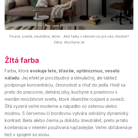
Tmavé, svetlé, neutrálne, letné... Aké farby v interiéri sú pre vás vhodné?
Zdroj: iKuchyne.sk
Žltá farba
Farba, ktorá
evokuje leto, šťastie, optimizmus, veselú
náladu
. Jej efekt je povzbudivý a stimulačný, ale taktiež
podporuje koncentráciu, činorodosť a chuť do jedla. Hodí sa
preto do pracovne, detskej izby, kuchyne a priestorov s
menším množstvom svetla, ktoré okamžite rozjasní a osvieži.
Žltá vyzerá veľmi moderne a nápadito so zelenou alebo
modrou. S červenou či bordovou vytvára odvážny dynamický
kontrast. Biela alebo čierna ju dokážu zneutrálniť, preto je táto
kombinácia v interiéri používaná najčastejšie. Veľmi obľúbená je
tiež v spojení so sivou.