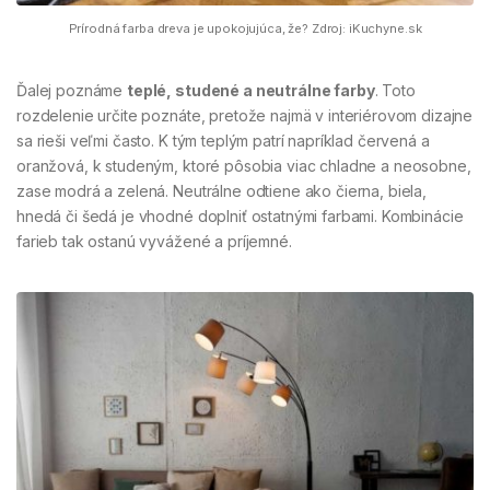
Prírodná farba dreva je upokojujúca, že? Zdroj: iKuchyne.sk
Ďalej poznáme
teplé, studené a neutrálne farby
. Toto
rozdelenie určite poznáte, pretože najmä v interiérovom dizajne
sa rieši veľmi často. K tým teplým patrí napríklad červená a
oranžová, k studeným, ktoré pôsobia viac chladne a neosobne,
zase modrá a zelená. Neutrálne odtiene ako čierna, biela,
hnedá či šedá je vhodné doplniť ostatnými farbami. Kombinácie
farieb tak ostanú vyvážené a príjemné.