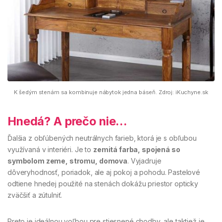
K šedým stenám sa kombinuje nábytok jedna báseň. Zdroj: iKuchyne.sk
Hnedá? A prečo nie…
Ďalšia z obľúbených neutrálnych farieb, ktorá je s obľubou
využívaná v interiéri. Je to
zemitá farba, spojená so
symbolom zeme, stromu, domova
. Vyjadruje
dôveryhodnosť, poriadok, ale aj pokoj a pohodu. Pastelové
odtiene hnedej použité na stenách dokážu priestor opticky
zväčšiť a zútulniť.
Preto je ideálnou voľbou pre stiesnené chodby, ale taktiež je