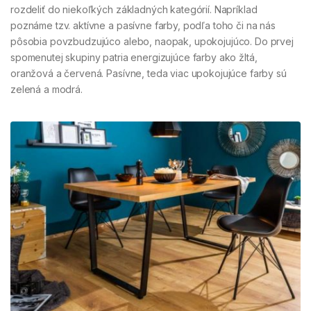
rozdeliť do niekoľkých základných kategórií. Napríklad
poznáme tzv. aktívne a pasívne farby, podľa toho či na nás
pôsobia povzbudzujúco alebo, naopak, upokojujúco. Do prvej
spomenutej skupiny patria energizujúce farby ako žltá,
oranžová a červená. Pasívne, teda viac upokojujúce farby sú
zelená a modrá.