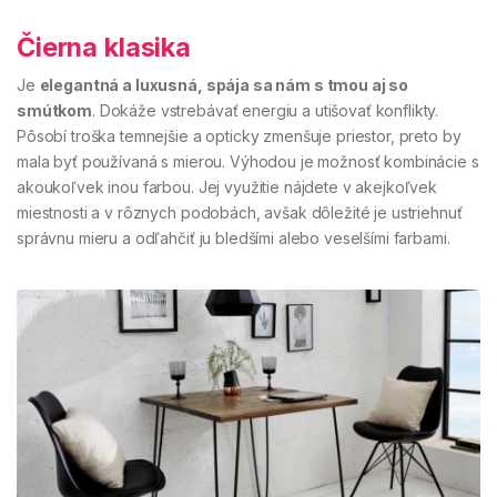
Čierna klasika
Je
elegantná a luxusná, spája sa nám s tmou aj so
smútkom
. Dokáže vstrebávať energiu a utišovať konflikty.
Pôsobí troška temnejšie a opticky zmenšuje priestor, preto by
mala byť používaná s mierou. Výhodou je možnosť kombinácie s
akoukoľvek inou farbou. Jej využitie nájdete v akejkoľvek
miestnosti a v rôznych podobách, avšak dôležité je ustriehnuť
správnu mieru a odľahčiť ju bledšími alebo veselšími farbami.