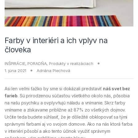
Farby v interiéri a ich vplyv na
človeka
INŠPIRÁCIE
,
PORADŇA
,
Produkty v realizáciach
1. júna 2021
Adriána Plechová
Asi len veľmi ťažko by sme si dokázali predstaviť
náš svet bez
farieb
. Sú prirodzenou súčasťou všetkého okolo nás, pôsobia
na našu psychiku a ovplyvňujú náladu a vnímanie. Skrz farby
vnímame a získavame približne až 87% zo všetkých dojmov.
Určite teda budete súhlasiť, že je dôležité obklopovať sa tými
správnymi farbami aj vo svojom domove. Ako na nás ktorá farba
v interiéri pôsobí a ako tento účinok využiť správnym