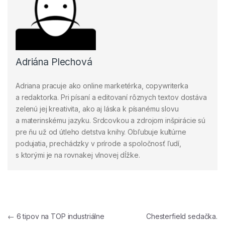
Adriána Plechová
Adriana pracuje ako online marketérka, copywriterka
a redaktorka. Pri písaní a editovaní rôznych textov dostáva
zelenú jej kreativita, ako aj láska k písanému slovu
a materinskému jazyku. Srdcovkou a zdrojom inšpirácie sú
pre ňu už od útleho detstva knihy. Obľubuje kultúrne
podujatia, prechádzky v prírode a spoločnosť ľudí,
s ktorými je na rovnakej vlnovej dĺžke.
Navigácia v článku
←
6 tipov na TOP industriálne
Chesterfield sedačka.