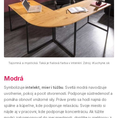
Tajomná a mystická. Taká je fialová farba v interiéri. Zdroj: iKuchyne.sk
Modrá
Symbolizuje
intelekt, mier i túžbu
. Svetlá modrá navodzuje
uvoľnenie, pokoj a pocit otvorenosti. Podporuje sústredenosť a
pomáha obnoviť vnútorné sily. Práve preto sa hodí najmä do
spálne a kúpeľne, kde podporuje relaxáciu. Svoje miesto si
nájde aj v pracovni, kde podporuje koncentráciu. Ak túžite
modrú zakomponovať do inej miestnosti, doplňte ju niektorou z