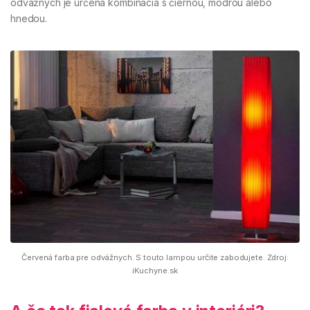
odvážnych je určená kombinácia s čiernou, modrou alebo
hnedou.
Červená farba pre odvážnych. S touto lampou určite zabodujete. Zdroj:
iKuchyne.sk