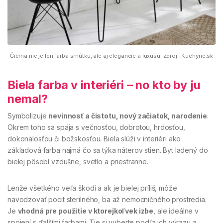
Čierna nie je len farba smútku, ale aj elegancie a luxusu. Zdroj: iKuchyne.sk
Biela farba v interiéri – no kto by ju
nemal?
Symbolizuje
nevinnosť a čistotu, nový začiatok, narodenie
.
Okrem toho sa spája s večnosťou, dobrotou, hrdosťou,
dokonalosťou či božskosťou. Biela slúži v interiéri ako
základová farba najmä čo sa týka náterov stien. Byt ladený do
bielej pôsobí vzdušne, svetlo a priestranne.
Lenže všetkého veľa škodí a ak je bielej príliš, môže
navodzovať pocit sterilného, ba až nemocničného prostredia.
Je
vhodná pre použitie v ktorejkoľvek izbe
, ale ideálne v
spojení s ďalšími farbami. Tie si vyberte podľa ich výrazu a