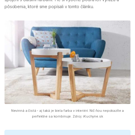
pôsobenia, ktoré sme popísali v tomto článku.
Nevinná a čistá - aj taká je biela farba v interiéri. Nič ňou nepokazíte a
perfektne sa kombinuje. Zdroj: iKuchyne.sk