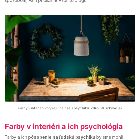
spôsobom, vám priblížime v tomto blogu.
Farby v interiéri vplývajú na našu psychiku. Zdroj: iKuchyne.sk
Farby v interiéri a ich psychológia
Farby a ich
pôsobenie na ľudskú psychiku
by sme mohli