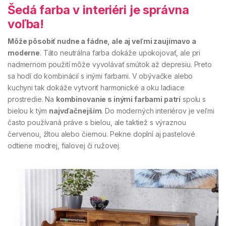
Šedá farba v interiéri je správna
voľba!
Môže pôsobiť nudne a fádne, ale aj veľmi zaujímavo a
moderne
. Táto neutrálna farba dokáže upokojovať, ale pri
nadmernom použití môže vyvolávať smútok až depresiu. Preto
sa hodí do kombinácií s inými farbami. V obývačke alebo
kuchyni tak dokáže vytvoriť harmonické a oku ladiace
prostredie. Na
kombinovanie s inými farbami patrí
spolu s
bielou k tým
najvďačnejším
. Do moderných interiérov je veľmi
často používaná práve s bielou, ale taktiež s výraznou
červenou, žltou alebo čiernou. Pekne doplní aj pastelové
odtiene modrej, fialovej či ružovej.