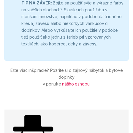
TIP NA ZÁVER:
Bojíte sa použiť sýte a výrazné farby
na väčších plochách? Skúste ich použiť iba v
menšom množstve, napríklad v podobe čalúneného
kresla, závesu alebo niekoľkých vankúšov či
doplnkov. Alebo vyskúšajte ich použitie v podobe
tiež použiť ako jednu z farieb pri vzorovaných
textíliách, ako koberce, deky a závesy.
Ešte viac inšpirácie? Pozrite si dizajnový nábytok a bytové
doplnky
v ponuke
nášho eshopu
.