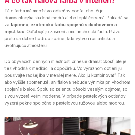
A čo tak fialová farba v interiéri?
Táto farba má množstvo odtieňov podľa toho, či je
dominantnejšia studená modrá alebo teplá červená. Pokladá sa
za
tajomnú, ezoterickú farbu spojenú s duchovnom a
mystikou
. Obľubujú ju zasnení a melancholickí ľudia. Práve
preto sa dobre hodí do spálne, kde vytvorí romantickú a
uvoľňujúcu atmosféru.
Do obývacích denných miestností prinesie dramatickosť, ale je
tiež vhodná k meditácii a odpočinku. Vo výraznom odtieni ju
používajte radšej iba v menšej miere. Ako ju kombinovať? Tak
ako vyššie spomenuté, ani fialová nebude výnimka pri vhodnom
spojení s bielou. Spolu so zelenou pôsobí veselým dojmom, so
sivou vyzerá veľmi moderne. V prípade pastelových odtieňov
vyzerá pekne spoločne s pastelovou ružovou alebo modrou.