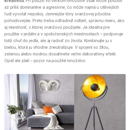
kreativitu
. Pri použití vo veľkom množstve však môže pôsobiť
až príliš dominantne a agresívne, čo môže najmä u citlivejších
ľudí vyvolať nepokoj. Jemnejšie tóny oranžovej pôsobia
pohodovejšie. Preto treba odhadnúť odtieň, správnu mieru, ako
aj miestnosť, v ktorej oranžovú použijete. Je ideálna pre
použitie v jedálni a v spoločenských miestnostiach – podporuje
totiž chuť do jedla, ale aj radosť zo života. Kombinujte ju s
bielou, ktorá ju vhodne zneutralizuje. V spojení so žltou,
zelenou alebo modrou dosiahnete veľmi dekoratívny efekt.
Opäť ale platí – pozor na použité množstvo.