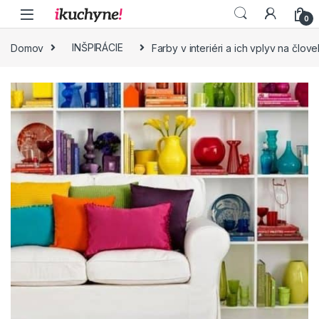
Skip to navigation
Skip to content
0
Domov
INŠPIRÁCIE
Farby v interiéri a ich vplyv na člov