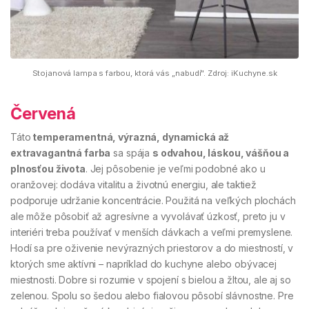
Stojanová lampa s farbou, ktorá vás ,,nabudí". Zdroj: iKuchyne.sk
Červená
Táto
temperamentná, výrazná, dynamická až
extravagantná farba
sa spája
s odvahou, láskou, vášňou a
plnosťou života
. Jej pôsobenie je veľmi podobné ako u
oranžovej: dodáva vitalitu a životnú energiu, ale taktiež
podporuje udržanie koncentrácie. Použitá na veľkých plochách
ale môže pôsobiť až agresívne a vyvolávať úzkosť, preto ju v
interiéri treba používať v menších dávkach a veľmi premyslene.
Hodí sa pre oživenie nevýrazných priestorov a do miestností, v
ktorých sme aktívni – napríklad do kuchyne alebo obývacej
miestnosti. Dobre si rozumie v spojení s bielou a žltou, ale aj so
zelenou. Spolu so šedou alebo fialovou pôsobí slávnostne. Pre