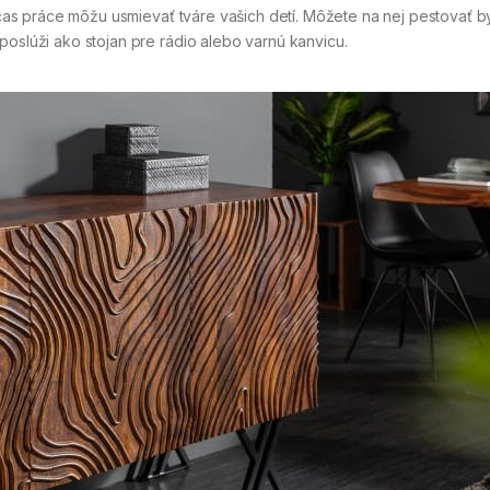
očas práce môžu usmievať tváre vašich detí. Môžete na nej pestovať by
poslúži ako stojan pre rádio alebo varnú kanvicu.