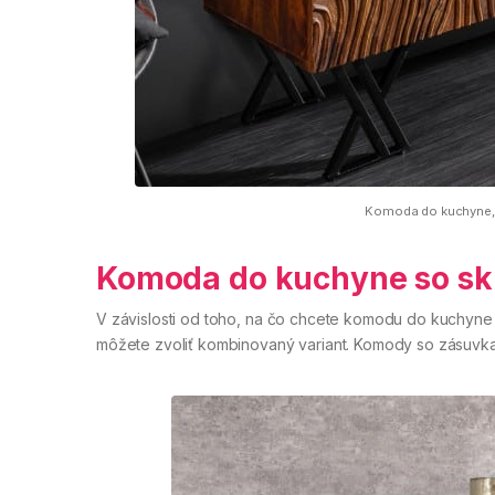
Komoda do kuchyne, k
Komoda do kuchyne so sk
V závislosti od toho, na čo chcete komodu do kuchyne
môžete zvoliť kombinovaný variant. Komody so zásuvka