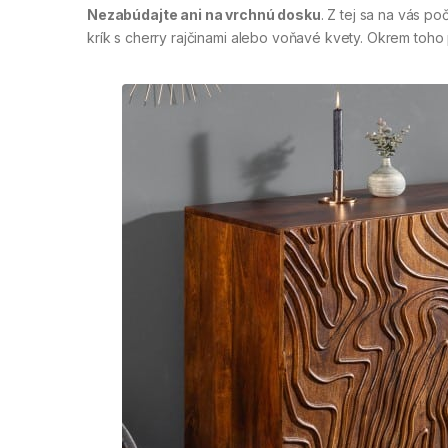
Nezabúdajte ani na vrchnú dosku
. Z tej sa na vás p
krík s cherry rajčinami alebo voňavé kvety. Okrem toho 