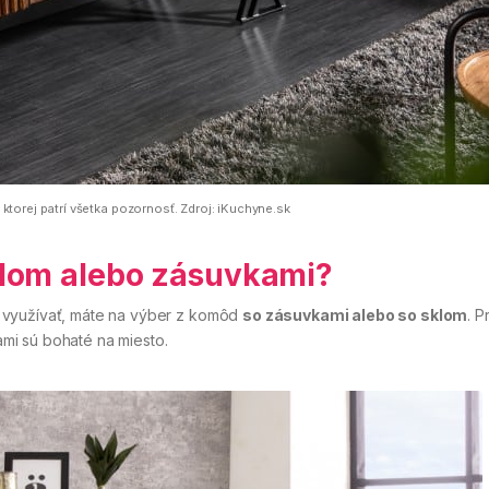
torej patrí všetka pozornosť. Zdroj: iKuchyne.sk
lom alebo zásuvkami?
 využívať, máte na výber z komôd
so zásuvkami alebo so sklom
. 
mi sú bohaté na miesto.