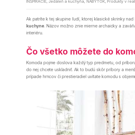
INŠPIRÁCIE
,
Jedáleň a kuchyňa
,
NÁBYTOK
,
Produkty v rea
Ak patríte k tej skupine ľudí, ktorej klasické skrinky 
kuchyne
. Názov možno znie mierne archaicky a zaváň
interiéru.
Čo všetko môžete do kom
Komoda pojme doslova každý typ predmetu, od príboru 
do nej chcete uskladniť. Ak to budú skôr príbory a men
prípade hrncov či prestieradiel uvítate komodu s objem