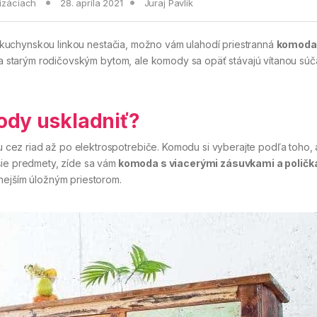
lizáciach
28. apríla 2021
Juraj Pavlik
nad kuchynskou linkou nestačia, možno vám ulahodí priestranná
komoda
a starým rodičovským bytom, ale komody sa opäť stávajú vítanou súč
ody uskladniť?
cez riad až po elektrospotrebiče. Komodu si vyberajte podľa toho, 
šie predmety, zíde sa vám
komoda s viacerými zásuvkami a poličk
nejším úložným priestorom.