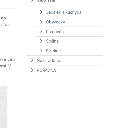
NÁBYTOK
Jedáleň a kuchyňa
 do
Obývačky
asťou
Pracovňa
Spálne
Svietidlá
aké veci
Nezaradené
ami
. V
PORADŇA