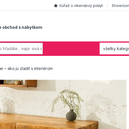
Súťaž o víkendový pobyt
Showroom
e obchod s nábytkom
– ako ju zladiť s interiérom