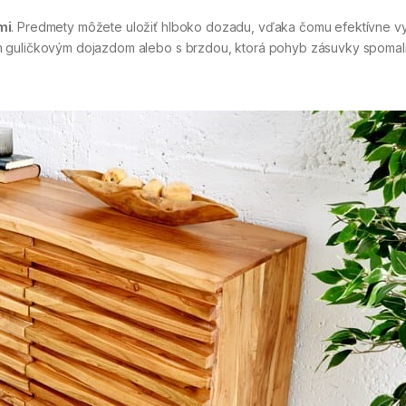
mi
. Predmety môžete uložiť hlboko dozadu, vďaka čomu efektívne vy
m guličkovým dojazdom alebo s brzdou, ktorá pohyb zásuvky spomalí