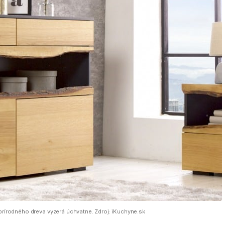
írodného dreva vyzerá úchvatne. Zdroj: iKuchyne.sk