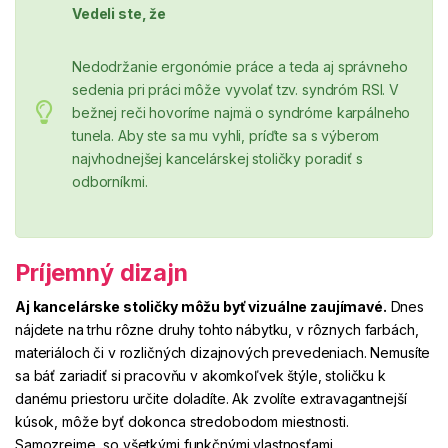
Vedeli ste, že
Nedodržanie ergonómie práce a teda aj správneho
sedenia pri práci môže vyvolať tzv. syndróm RSI. V
bežnej reči hovoríme najmä o syndróme karpálneho
tunela. Aby ste sa mu vyhli, príďte sa s výberom
najvhodnejšej kancelárskej stoličky poradiť s
odborníkmi.
Príjemný dizajn
Aj kancelárske stoličky
môžu byť
vizuálne zaujímavé.
Dnes
nájdete na trhu rôzne druhy tohto nábytku, v rôznych farbách,
materiáloch či v rozličných dizajnových prevedeniach. Nemusíte
sa báť zariadiť si pracovňu v akomkoľvek štýle, stoličku k
danému priestoru určite doladíte. Ak zvolíte extravagantnejší
kúsok, môže byť dokonca stredobodom miestnosti.
Samozrejme, so všetkými funkčnými vlastnosťami.