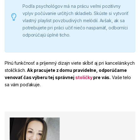
Podľa psychológov má na prácu veľmi pozitívny
vplyv počúvanie určitých skladieb. Skúste si vytvoriť
vlastný playlist povzbudivých melódií. Avšak, ak sa
potrebujete pri práci učiť niečo naspamäť, odborníci
odporúčajú úplné ticho.
Plnú funkčnosť a príjemný dizajn viete skĺbiť aj pri kancelárskych
stoličkách.
Ak pracujete z domu pravidelne, odporúčame
venovať čas výberu tej správnej
stoličky
pre vás.
Vaše telo
sa vám poďakuje.