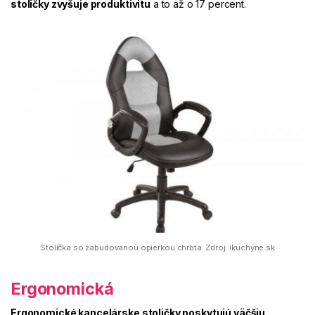
stoličky zvyšuje produktivitu
a to až o 17 percent.
Stolička so zabudovanou opierkou chrbta. Zdroj: ikuchyne.sk
Ergonomická
Ergonomické kancelárske stoličky poskytujú väčšiu