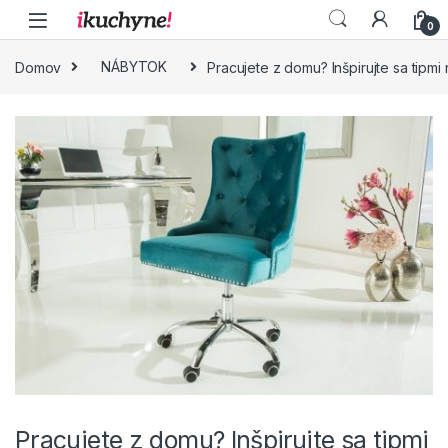
Skip to navigation
Skip to content
0
Domov
NÁBYTOK
Pracujete z domu? Inšpirujte sa tipmi
Pracujete z domu? Inšpirujte sa tipmi