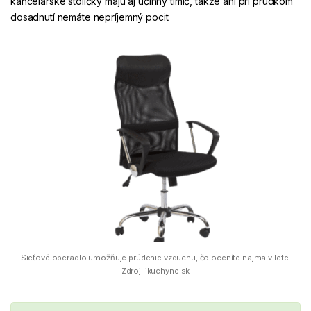
kancelárske stoličky majú aj účinný tlmič, takže ani pri prudkom
dosadnutí nemáte nepríjemný pocit.
Sieťové operadlo umožňuje prúdenie vzduchu, čo oceníte najmä v lete.
Zdroj: ikuchyne.sk