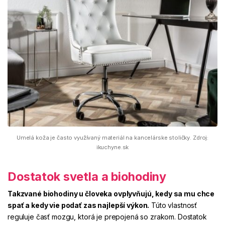
Umelá koža je často využívaný materiál na kancelárske stoličky. Zdroj:
ikuchyne.sk
Dostatok svetla a biohodiny
Takzvané biohodiny u človeka ovplyvňujú, kedy sa mu chce
spať a kedy vie podať zas najlepší výkon.
Túto vlastnosť
reguluje časť mozgu, ktorá je prepojená so zrakom. Dostatok