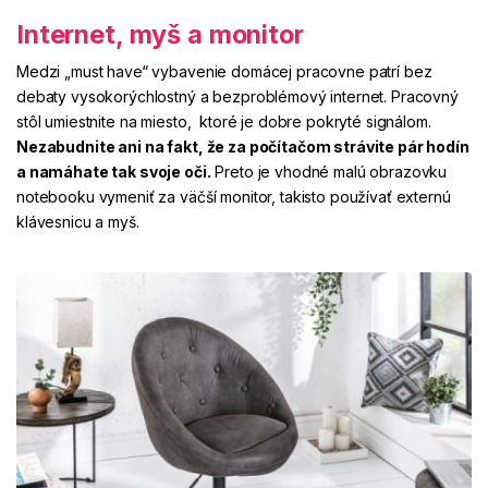
Internet, myš a monitor
Medzi „must have“ vybavenie domácej pracovne patrí bez
debaty vysokorýchlostný a bezproblémový internet. Pracovný
stôl umiestnite na miesto, ktoré je dobre pokryté signálom.
Nezabudnite ani na fakt, že za počítačom strávite pár hodín
a namáhate tak svoje oči.
Preto je vhodné malú obrazovku
notebooku vymeniť za väčší monitor, takisto používať externú
klávesnicu a myš.