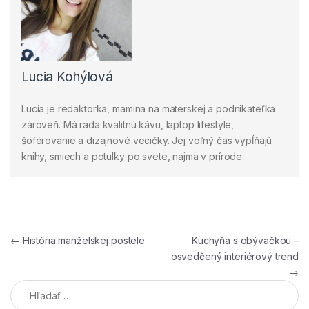
Lucia Kohýlová
Lucia je redaktorka, mamina na materskej a podnikateľka
zároveň. Má rada kvalitnú kávu, laptop lifestyle,
šoférovanie a dizajnové vecičky. Jej voľný čas vypĺňajú
knihy, smiech a potulky po svete, najmä v prírode.
Navigácia v článku
←
História manželskej postele
Kuchyňa s obývačkou –
osvedčený interiérový trend
→
Hľadať: