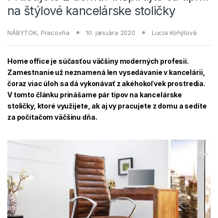
na štýlové kancelárske stoličky
NÁBYTOK
,
Pracovňa
10. januára 2020
Lucia Kohýlová
Home office je súčasťou väčšiny moderných profesií.
Zamestnanie už neznamená len vysedávanie v kancelárii,
čoraz viac úloh sa dá vykonávať z akéhokoľvek prostredia.
V tomto článku prinášame pár tipov na kancelárske
stoličky, ktoré využijete, ak aj vy pracujete z domu a sedíte
za počítačom väčšinu dňa.