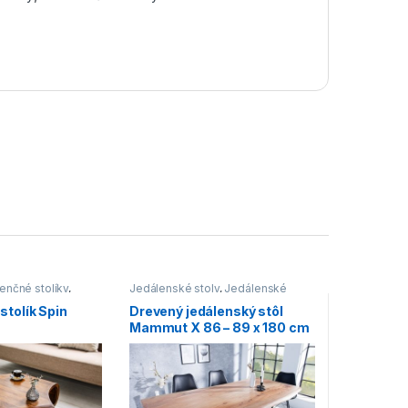
enčné stolíky
,
Jedálenské stoly
,
Jedálenské
líky
,
Malé
stoly v industriálnom štýle
,
Stoly
stolík Spin
Drevený jedálenský stôl
líky
,
Stoly
Mammut X 86 – 89 x 180 cm
– 35 mm »