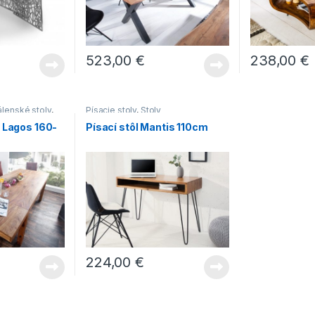
523,00
€
238,00
€
lenské stoly
,
Písacie stoly
,
Stoly
 drevenými
 Lagos 160-
Písací stôl Mantis 110cm
 stoly vo
dálenské stoly
Stoly
224,00
€