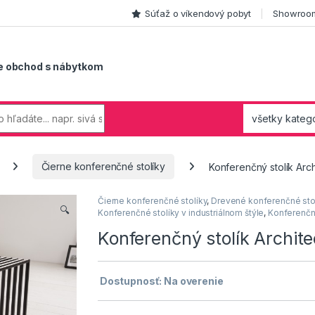
Súťaž o víkendový pobyt
Showroom
e obchod s nábytkom
Čierne konferenčné stolíky
Konferenčný stolík Ar
Čierne konferenčné stolíky
,
Drevené konferenčné sto
🔍
Konferenčné stolíky v industriálnom štýle
,
Konferenčn
Konferenčný stolík Archi
Dostupnosť: Na overenie