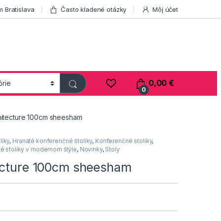
 Bratislava
Často kladené otázky
Môj účet
0,00
€
0
chitecture 100cm sheesham
líky
,
Hranaté konferenčné stolíky
,
Konferenčné stolíky
,
é stolíky v modernom štýle
,
Novinky
,
Stoly
tecture 100cm sheesham