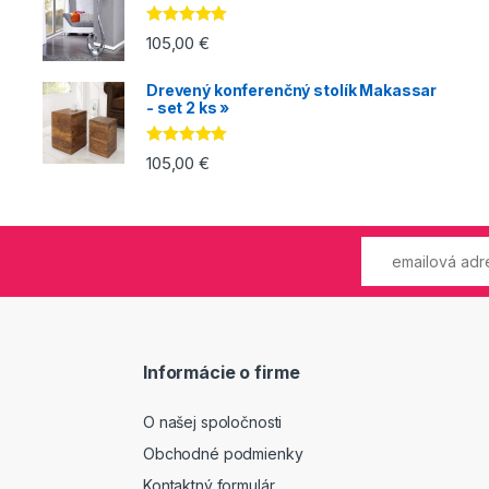
Hodnotenie
105,00
€
5.00
z 5
Drevený konferenčný stolík Makassar
- set 2 ks »
Hodnotenie
105,00
€
5.00
z 5
Informácie o firme
O našej spoločnosti
Obchodné podmienky
Kontaktný formulár