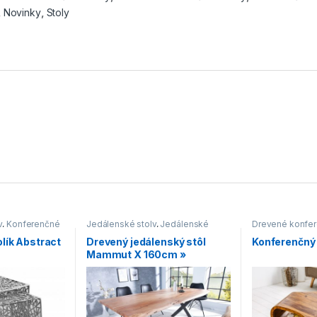
,
Novinky
,
Stoly
y
,
Konferenčné
Jedálenské stoly
,
Jedálenské
Drevené konfer
 štýle
,
Novinky
,
stoly s čiernou podnožou
,
Konferenčné sto
lík Abstract
Drevený jedálenský stôl
Konferenčný 
onferenčné
Jedálenské stoly v industriálnom
konferenčné sto
Mammut X 160cm »
štýle
,
Novinky
,
Stoly