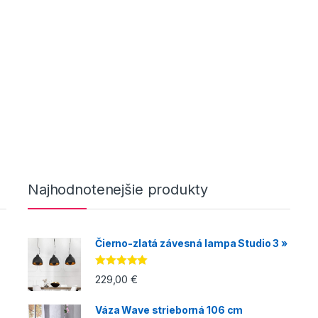
Najhodnotenejšie produkty
Čierno-zlatá závesná lampa Studio 3 »
Hodnotenie
229,00
€
5.00
z 5
Váza Wave strieborná 106 cm