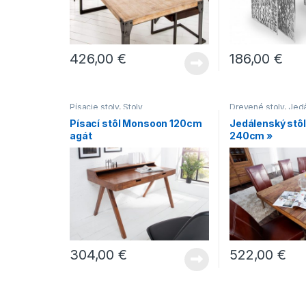
426,00
€
186,00
€
Písacie stoly
,
Stoly
Drevené stoly
,
Jedá
Jedálenské stoly s
Písací stôl Monsoon 120cm
Jedálenský stôl
nohami
,
Jedálenské
agát
240cm »
vidieckom štýle
,
Je
zo svetlého dreva
,
304,00
€
522,00
€