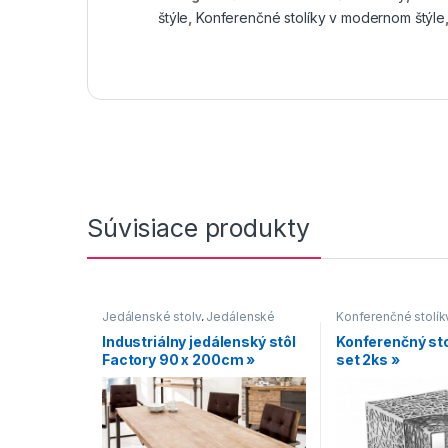
štýle
,
Konferenčné stolíky v modernom štýle
Súvisiace produkty
Jedálenské stoly
,
Jedálenské
Konferenčné stolík
stoly s čiernou podnožou
,
stolíky v modernom
Industriálny jedálenský stôl
Konferenčný sto
Jedálenské stoly v industriálnom
Stoly
,
Strieborné k
Factory 90 x 200cm »
set 2ks »
štýle
,
Jedálenské stoly z
stolíky
bieleného dreva
,
Stoly