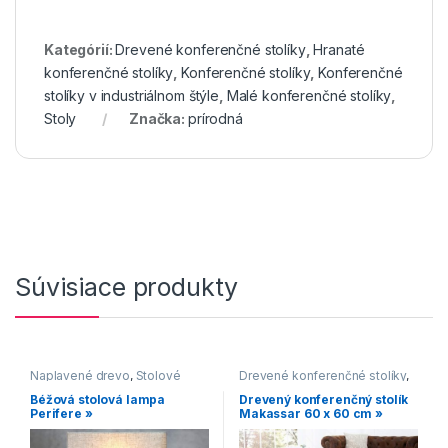
Kategórií:
Drevené konferenčné stolíky
,
Hranaté
konferenčné stolíky
,
Konferenčné stolíky
,
Konferenčné
stolíky v industriálnom štýle
,
Malé konferenčné stolíky
,
Stoly
Značka:
prírodná
Súvisiace produkty
Naplavené drevo
,
Stolové
Drevené konferenčné stolíky
,
lampy
Hranaté konferenčné stolíky
,
Béžová stolová lampa
Drevený konferenčný stolík
Konferenčné stolíky
,
Perifere »
Makassar 60 x 60 cm »
Konferenčné stolíky vo
vidieckom štýle
,
Makassar
,