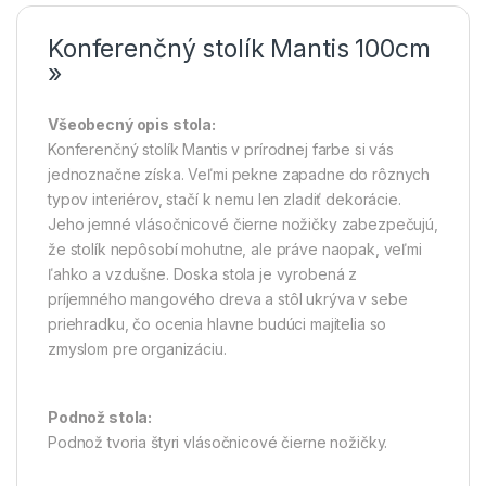
Konferenčný stolík Mantis 100cm
»
Všeobecný opis stola:
Konferenčný stolík Mantis v prírodnej farbe si vás
jednoznačne získa. Veľmi pekne zapadne do rôznych
typov interiérov, stačí k nemu len zladiť dekorácie.
Jeho jemné vlásočnicové čierne nožičky zabezpečujú,
že stolík nepôsobí mohutne, ale práve naopak, veľmi
ľahko a vzdušne. Doska stola je vyrobená z
príjemného mangového dreva a stôl ukrýva v sebe
priehradku, čo ocenia hlavne budúci majitelia so
zmyslom pre organizáciu.
Podnož stola:
Podnož tvoria štyri vlásočnicové čierne nožičky.