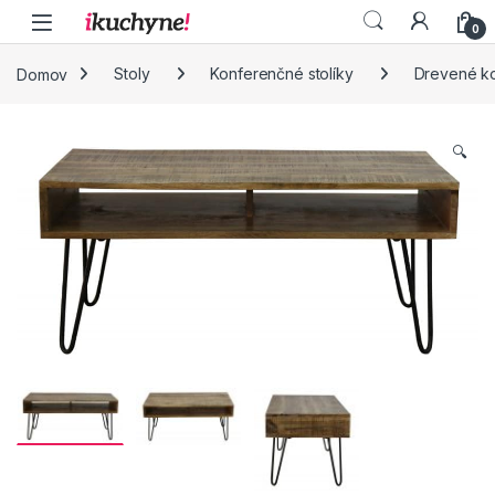
Skip to navigation
Skip to content
0
Domov
Stoly
Konferenčné stolíky
Drevené ko
🔍