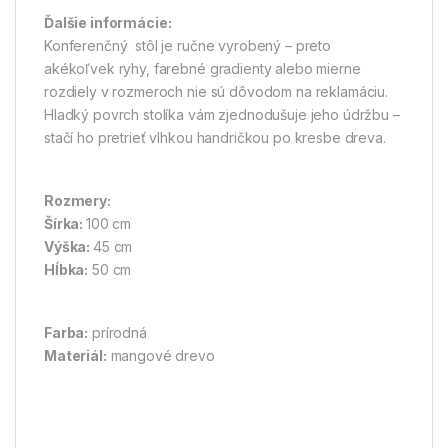
Ďalšie informácie:
Konferenčný stôl je ručne vyrobený – preto
akékoľvek ryhy, farebné gradienty alebo mierne
rozdiely v rozmeroch nie sú dôvodom na reklamáciu.
Hladký povrch stolíka vám zjednodušuje jeho údržbu –
stačí ho pretrieť vlhkou handričkou po kresbe dreva.
Rozmery:
Šírka:
100 cm
Výška:
45 cm
Hĺbka:
50 cm
Farba:
prírodná
Materiál:
mangové drevo