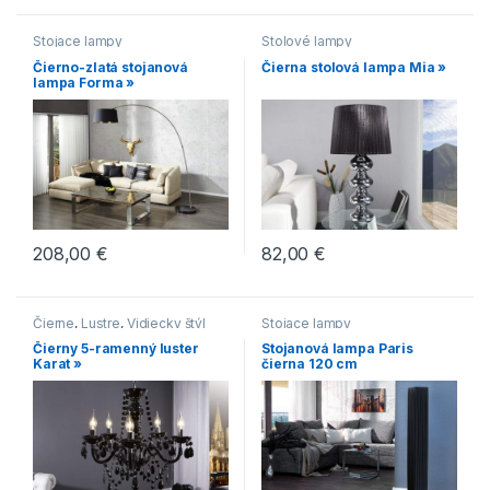
Stojace lampy
Stolové lampy
Čierno-zlatá stojanová
Čierna stolová lampa Mia »
lampa Forma »
208,00
€
82,00
€
Čierne
,
Lustre
,
Vidiecky štýl
Stojace lampy
Čierny 5-ramenný luster
Stojanová lampa Paris
Karat »
čierna 120 cm