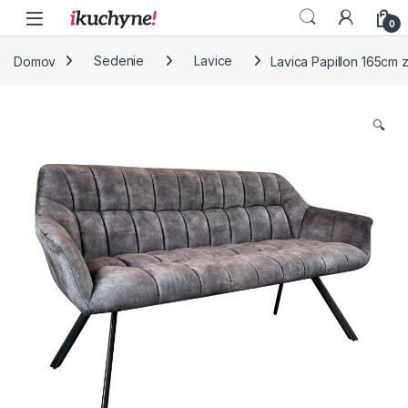
Skip to navigation
Skip to content
0
Domov
Sedenie
Lavice
Lavica Papillon 165cm 
🔍