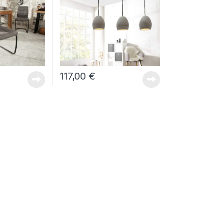
117,00
€