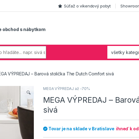
Súťaž o víkendový pobyt
Showroom
e obchod s nábytkom
GA VÝPREDAJ – Barová stolička The Dutch Comfort sivá
MEGA VÝPREDAJ až -70%
🔍
MEGA VÝPREDAJ – Barová 
sivá
Tovar je na sklade v Bratislave
ihneď k o