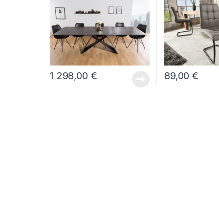
modernom štýle
,
Novinky
v modernom štýle
1 298,00
€
89,00
€