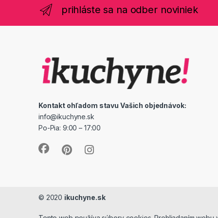
prihláste sa na odber noviniek
Kontakt ohľadom stavu Vašich objednávok:
info@ikuchyne.sk
Po-Pia: 9:00 – 17:00
© 2020
ikuchyne.sk
Tento web používa súbory cookies. Prehliadaním webu vy