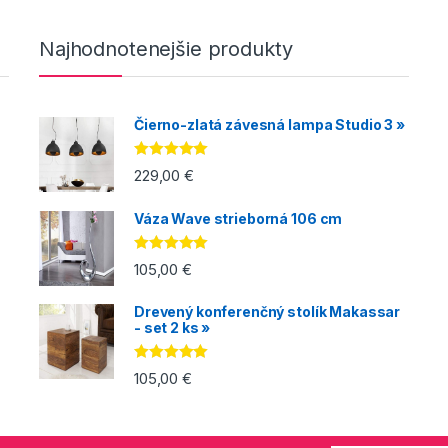
Najhodnotenejšie produkty
Čierno-zlatá závesná lampa Studio 3 »
Hodnotenie
229,00
€
5.00
z 5
Váza Wave strieborná 106 cm
Hodnotenie
105,00
€
5.00
z 5
Drevený konferenčný stolík Makassar
- set 2 ks »
Hodnotenie
105,00
€
5.00
z 5