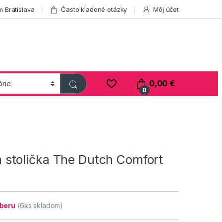
 Bratislava
Často kladené otázky
Môj účet
0,00
€
0
stolička The Dutch Comfort
dberu
(6ks skladom)