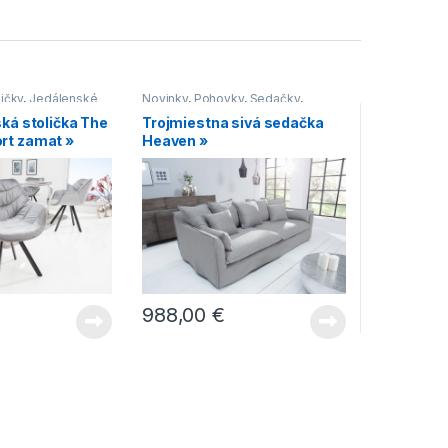
ičky
,
Jedálenské
Novinky
,
Pohovky
,
Sedačky
,
úneným sedákom
,
Sedenie
ská stolička The
Trojmiestna sivá sedačka
ličky s kovovou
rt zamat »
Heaven »
lenské stoličky v
e
,
Stoličky
988,00
€