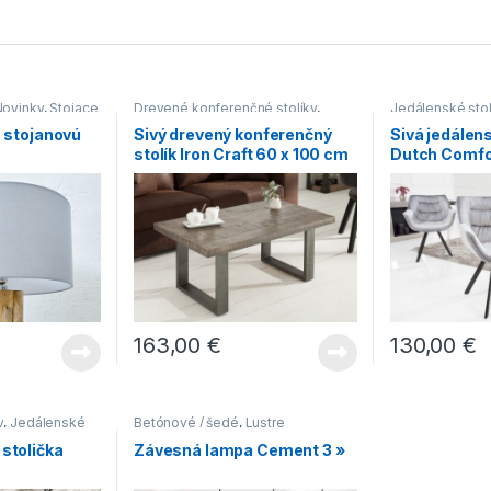
Novinky
,
Stojace
Drevené konferenčné stolíky
,
Jedálenské stol
Hranaté konferenčné stolíky
,
stoličky s čal
e stojanovú
Sivý drevený konferenčný
Sivá jedálen
Konferenčné stolíky
,
Konferenčné
Jedálenské sto
stolík Iron Craft 60 x 100 cm
Dutch Comfo
stolíky v industriálnom štýle
podnožou
,
Jedá
– 45 mm »
modernom štýl
163,00
€
130,00
€
y
,
Jedálenské
Betónové / šedé
,
Lustre
ným sedákom
,
 stolička
Závesná lampa Cement 3 »
y s lyžinovým
enské stoličky