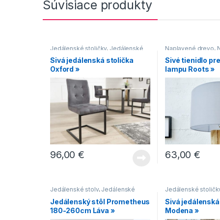
Súvisiace produkty
Jedálenské stoličky
,
Jedálenské
Naplavené drevo
,
stoličky s čalúneným sedákom
,
lampy
,
Svietidlá
Sivá jedálenská stolička
Sivé tienidlo pr
Jedálenské stoličky s kovovou
Oxford »
lampu Roots »
podnožou
,
Jedálenské stoličky s
lyžinovým podstavcom
,
Jedálenské stoličky v
industriálnom štýle
,
Jedálenské
stoličky v modernom štýle
96,00
€
63,00
€
Jedálenské stoly
,
Jedálenské
Jedálenské stoličk
stoly s čiernou podnožou
,
stoličky s čalúne
Jedálenský stôl Prometheus
Sivá jedálenská
Jedálenské stoly so stredovou
Jedálenské stoličk
180-260cm Láva »
Modena »
podnožou
,
Jedálenské stoly v
podstavcom
,
Jedál