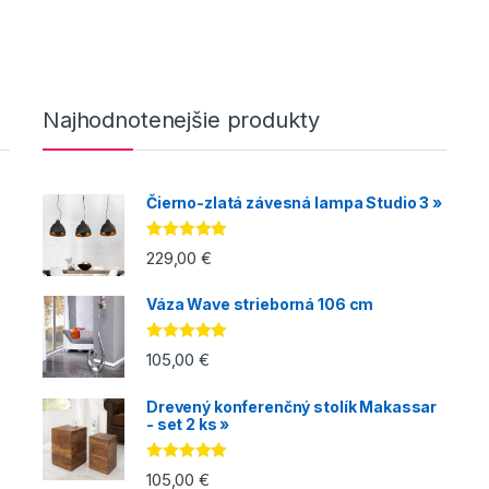
Najhodnotenejšie produkty
Čierno-zlatá závesná lampa Studio 3 »
Hodnotenie
229,00
€
5.00
z 5
Váza Wave strieborná 106 cm
Hodnotenie
105,00
€
5.00
z 5
Drevený konferenčný stolík Makassar
- set 2 ks »
Hodnotenie
105,00
€
5.00
z 5