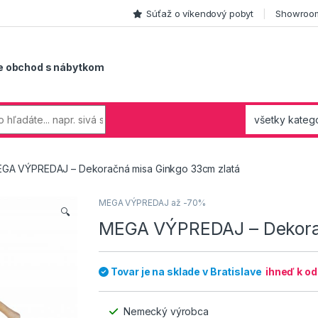
Súťaž o víkendový pobyt
Showroom
e obchod s nábytkom
GA VÝPREDAJ – Dekoračná misa Ginkgo 33cm zlatá
MEGA VÝPREDAJ až -70%
🔍
MEGA VÝPREDAJ – Dekorač
Tovar je na sklade v Bratislave
ihneď k o
Nemecký výrobca