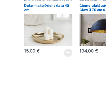
Deko miska Orient zlatá 40
Čierno-zlatá z
cm
Glow Ø 70 cm »
15,00
€
194,00
€