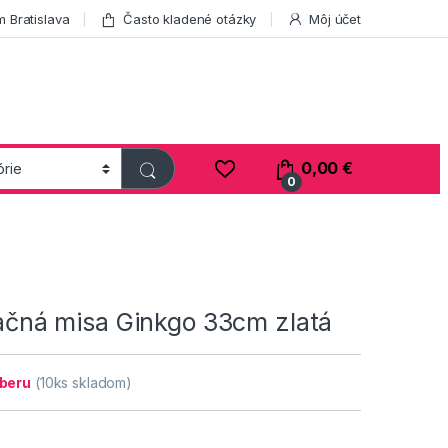
 Bratislava
Často kladené otázky
Môj účet
0,00
€
0
ná misa Ginkgo 33cm zlatá
dberu
(10ks skladom)