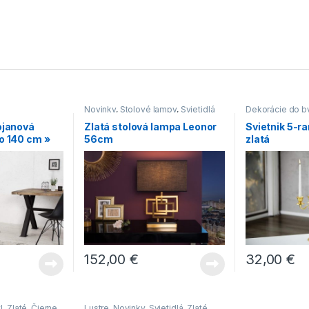
Novinky
,
Stolové lampy
,
Svietidlá
Dekorácie do b
ojanová
Zlatá stolová lampa Leonor
Svietnik 5-
o 140 cm »
56cm
zlatá
152,00
€
32,00
€
l
,
Zlaté
,
Čierne
Lustre
,
Novinky
,
Svietidlá
,
Zlaté