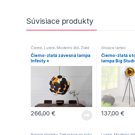
Súvisiace produkty
Čierne
,
Lustre
,
Moderný štýl
,
Zlaté
Stojace lampy
Čierno-zlatá závesná lampa
Čierno-zlatá st
Infinity »
lampa Big Studi
266,00
€
137,00
€
Bytové doplnky
,
Dekorácie do bytu
Lustre
,
Moderný štý