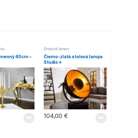
ytu
Stolové lampy
ramenný 40cm –
Čierno-zlatá stolová lampa
Studio »
104,00
€