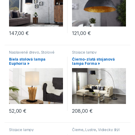
147,00
€
121,00
€
Naplavené drevo
,
Stolové
Stojace lampy
lampy
Biela stolová lampa
Čierno-zlatá stojanová
Euphoria »
lampa Forma »
52,00
€
208,00
€
Stojace lampy
Čierne
,
Lustre
,
Vidiecky štýl