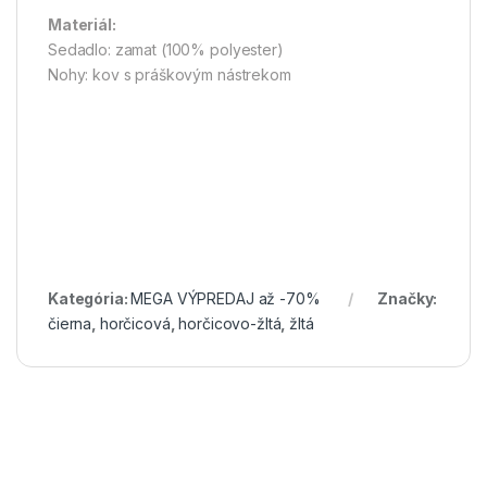
Materiál:
Sedadlo: zamat (100% polyester)
Nohy: kov s práškovým nástrekom
Kategória:
MEGA VÝPREDAJ až -70%
Značky:
čierna
,
horčicová
,
horčicovo-žltá
,
žltá