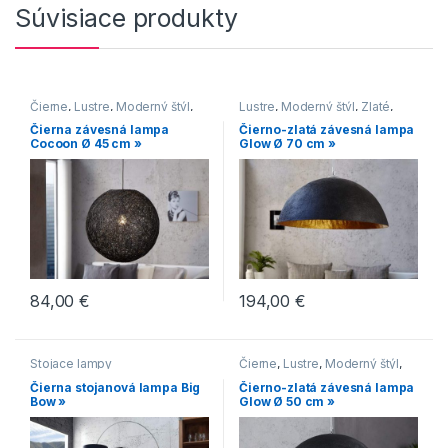
Súvisiace produkty
Čierne
,
Lustre
,
Moderný štýl
,
Lustre
,
Moderný štýl
,
Zlaté
,
Vidiecky štýl
Čierne
Čierna závesná lampa
Čierno-zlatá závesná lampa
Cocoon Ø 45 cm »
Glow Ø 70 cm »
84,00
€
194,00
€
Stojace lampy
Čierne
,
Lustre
,
Moderný štýl
,
Zlaté
Čierna stojanová lampa Big
Čierno-zlatá závesná lampa
Bow »
Glow Ø 50 cm »