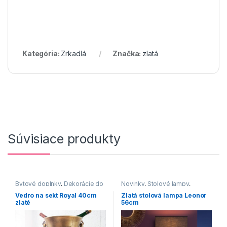
Kategória:
Zrkadlá
Značka:
zlatá
Súvisiace produkty
Bytové doplnky
,
Dekorácie do
Novinky
,
Stolové lampy
,
bytu
Svietidlá
Vedro na sekt Royal 40cm
Zlatá stolová lampa Leonor
zlaté
56cm