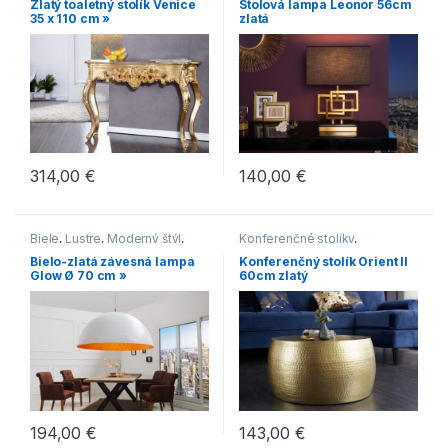
Zlatý toaletný stolík Venice
Stolová lampa Leonor 56cm
35 x 110 cm »
zlatá
314,00
€
140,00
€
Biele
,
Lustre
,
Moderný štýl
,
Konferenčné stolíky
,
Zlaté
Konferenčné stolíky v
Bielo-zlatá závesná lampa
Konferenčný stolík Orient II
industriálnom štýle
,
Glow Ø 70 cm »
60cm zlatý
Konferenčné stolíky v
modernom štýle
,
Novinky
,
Stoly
194,00
€
143,00
€