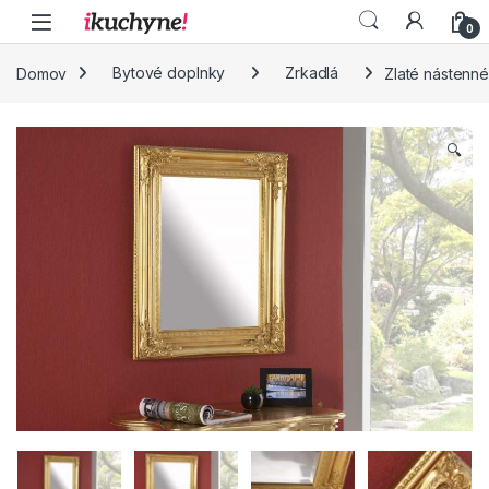
Skip to navigation
Skip to content
0
Domov
Bytové doplnky
Zrkadlá
Zlaté nástenn
🔍