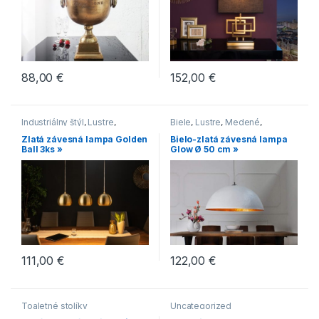
88,00
€
152,00
€
Industriálny štýl
,
Lustre
,
Biele
,
Lustre
,
Medené
,
Novinky
,
Svietidlá
,
Zlaté
Moderný štýl
Zlatá závesná lampa Golden
Bielo-zlatá závesná lampa
Ball 3ks »
Glow Ø 50 cm »
111,00
€
122,00
€
Toaletné stolíky
Uncategorized