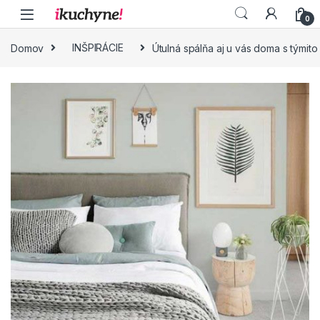
Skip to navigation
Skip to content
0
Domov
INŠPIRÁCIE
Útulná spálňa aj u vás doma s týmito 