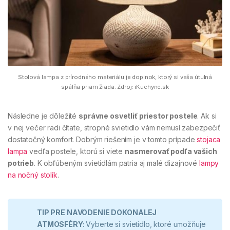
Stolová lampa z prírodného materiálu je doplnok, ktorý si vaša útulná
spálňa priam žiada. Zdroj: iKuchyne.sk
Následne je dôležité
správne osvetliť priestor postele
. Ak si
v nej večer radi čítate, stropné svietidlo vám nemusí zabezpečiť
dostatočný komfort. Dobrým riešením je v tomto prípade
stojaca
lampa
vedľa postele, ktorú si viete
nasmerovať podľa vašich
potrieb
. K obľúbeným svietidlám patria aj malé dizajnové
lampy
na nočný stolík
.
TIP PRE NAVODENIE DOKONALEJ
ATMOSFÉRY:
Vyberte si svietidlo, ktoré umožňuje