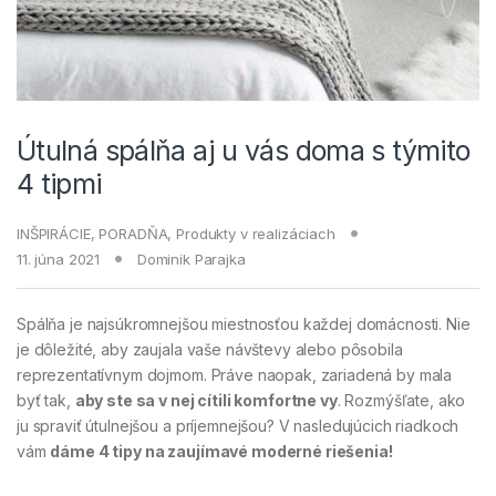
Útulná spálňa aj u vás doma s týmito
4 tipmi
INŠPIRÁCIE
,
PORADŇA
,
Produkty v realizáciach
11. júna 2021
Dominik Parajka
Spálňa je najsúkromnejšou miestnosťou každej domácnosti. Nie
je dôležité, aby zaujala vaše návštevy alebo pôsobila
reprezentatívnym dojmom. Práve naopak, zariadená by mala
byť tak,
aby ste sa v nej cítili komfortne vy
. Rozmýšľate, ako
ju spraviť útulnejšou a príjemnejšou? V nasledujúcich riadkoch
vám
dáme 4 tipy na zaujímavé moderné riešenia!