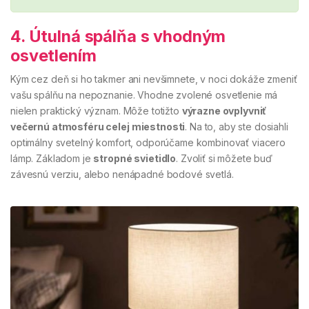
4. Útulná spálňa s vhodným
osvetlením
Kým cez deň si ho takmer ani nevšimnete, v noci dokáže zmeniť
vašu spálňu na nepoznanie. Vhodne zvolené osvetlenie má
nielen praktický význam. Môže totižto
výrazne ovplyvniť
večernú atmosféru celej miestnosti
. Na to, aby ste dosiahli
optimálny svetelný komfort, odporúčame kombinovať viacero
lámp. Základom je
stropné svietidlo
. Zvoliť si môžete buď
závesnú verziu, alebo nenápadné bodové svetlá.