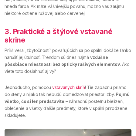
hnedá farba. Ak máte vášnivejšiu povahu, možno vás zaujmú
niektoré odtiene ružovej alebo červenej.
3. Praktické a štýlové vstavané
skrine
Príliš veľa „zbytočností“ povaľujúcich sa po spálni dokáže ľahko
narušiť jej útulnosť. Trendom sú dnes najmä
vzdušne
pôsobiace miestnosti bez opticky rušivých elementov
. Ako
viete toto dosiahnuť aj vy?
Jednoducho, pomocou
vstavaných skríň
! Tie zapadnú priamo
do steny a nijako tak nebudú obmedzovať priestor izby.
Pojmú
všetko, čo si len predstavíte
– náhradnú posteľnú bielizeň,
oblečenie a všetky ďalšie predmety, ktoré v spálni prirodzene
skladujete.