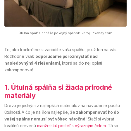
Útulná spálňa prináša pokojný spánok. Zdroj: Pixabay.com
To, ako konkrétne si zariadite vašu spálňu, je už len na vás.
Rozhodne však
odporúčame porozmýšľať nad
nasledovnými 4 riešeniami
, ktoré sa do nej oplatí
zakomponovať.
1. Útulná spálňa si žiada prírodné
materiály
Drevo je jedným z najlepších materiálov na navodenie pocitu
útulnosti. A čo je na ňom najlepšie, že
zakomponovať ho do
vašej spálne nemusí byť vôbec náročné!
Stačí si vybrať
kvalitnú drevenú
manželskú posteľ s výrazným čelom
. Tá sa