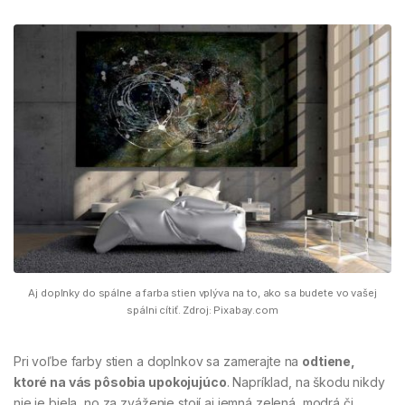
Aj doplnky do spálne a farba stien vplýva na to, ako sa budete vo vašej
spálni cítiť. Zdroj: Pixabay.com
Pri voľbe farby stien a doplnkov sa zamerajte na
odtiene,
ktoré na vás pôsobia upokojujúco
. Napríklad, na škodu nikdy
nie je biela, no za zváženie stojí aj jemná zelená, modrá či