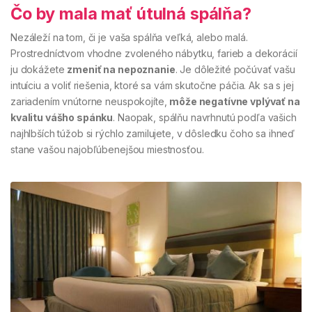
Čo by mala mať útulná spálňa?
Nezáleží na tom, či je vaša spálňa veľká, alebo malá.
Prostredníctvom vhodne zvoleného nábytku, farieb a dekorácií
ju dokážete
zmeniť na nepoznanie
. Je dôležité počúvať vašu
intuíciu a voliť riešenia, ktoré sa vám skutočne páčia. Ak sa s jej
zariadením vnútorne neuspokojíte,
môže negatívne vplývať na
kvalitu vášho spánku
. Naopak, spálňu navrhnutú podľa vašich
najhlbších túžob si rýchlo zamilujete, v dôsledku čoho sa ihneď
stane vašou najobľúbenejšou miestnosťou.