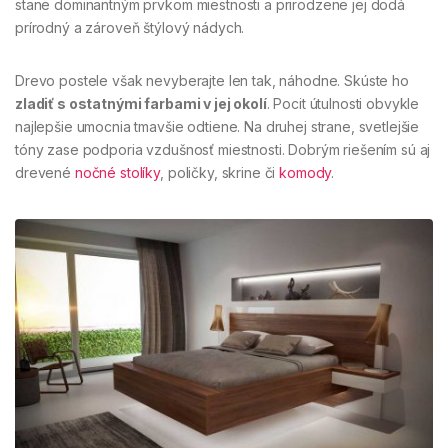
stane dominantným prvkom miestnosti a prirodzene jej dodá
prírodný a zároveň štýlový nádych.
Drevo postele však nevyberajte len tak, náhodne. Skúste ho
zladiť s ostatnými farbami v jej okolí
. Pocit útulnosti obvykle
najlepšie umocnia tmavšie odtiene. Na druhej strane, svetlejšie
tóny zase podporia vzdušnosť miestnosti. Dobrým riešením sú aj
drevené
nočné stolíky
, poličky, skrine či
komody
.