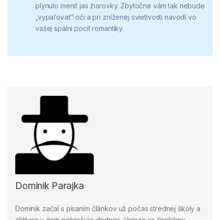
plynulo meniť jas žiarovky. Zbytočne vám tak nebude
„vypaľovať“ oči a pri zníženej svietivosti navodí vo
vašej spálni pocit romantiky.
Dominik Parajka
Dominik začal s písaním článkov už počas strednej školy a
aktívne v ňom pokračuje dodnes. Venuje sa širokému