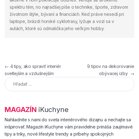
spektru tém, no najradšej píše o technike, športe, zdravom
životnom štýle, bývaní a financiách. Keď práve nesedí pri
laptope, brázdi horské cyklotrasy, lyžuje a vozí sa v
autách, ktoré sú odmalička jeho veľkým hobby.
Navigácia v článku
←
4 tipy, ako spraviť interiér
9 tipov na dekorovanie
svetlejším a vzdušnejším
obývacej izby
→
Hľadať:
MAGAZÍN
iKuchyne
Nahliadnite s nami do sveta interiérového dizajnu a nechajte sa
inšpirovať. Magazín iKuchyne vám pravidelne prináša zaujímavé
tipy a triky, nové lifestyle trendy a príbehy spokojných