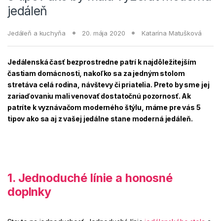
jedáleň
Jedáleň a kuchyňa
20. mája 2020
Katarína Matušková
Jedálenská časť bezprostredne patrí k najdôležitejším
častiam domácnosti, nakoľko sa za jedným stolom
stretáva celá rodina, návštevy či priatelia. Preto by sme jej
zariaďovaniu mali venovať dostatočnú pozornosť. Ak
patríte k vyznávačom moderného štýlu, máme pre vás 5
tipov ako sa aj z vašej jedálne stane moderná jedáleň.
1. Jednoduché línie a honosné
doplnky