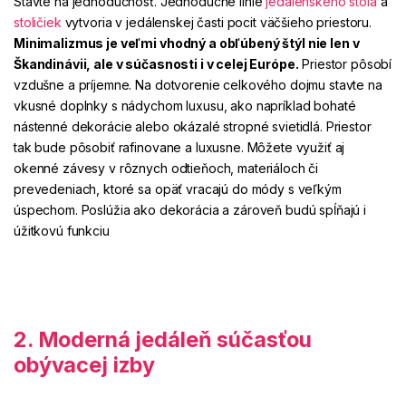
Stavte na jednoduchosť. Jednoduché línie
jedálenského stola
a
stoličiek
vytvoria
v jedálenskej časti pocit väčšieho priestoru.
Minimalizmus je veľmi vhodný a obľúbený štýl
nie len v
Škandinávii, ale v súčasnosti i v celej Európe.
Priestor pôsobí
vzdušne a príjemne. Na dotvorenie celkového dojmu stavte na
vkusné doplnky s nádychom luxusu, ako napríklad bohaté
nástenné dekorácie alebo okázalé stropné svietidlá. Priestor
tak bude pôsobiť rafinovane a luxusne. Môžete využiť aj
okenné závesy v rôznych odtieňoch, materiáloch či
prevedeniach, ktoré sa opäť vracajú do módy s veľkým
úspechom. Poslúžia ako dekorácia a zároveň budú spĺňajú i
úžitkovú funkciu
2. Moderná jedáleň súčasťou
obývacej izby