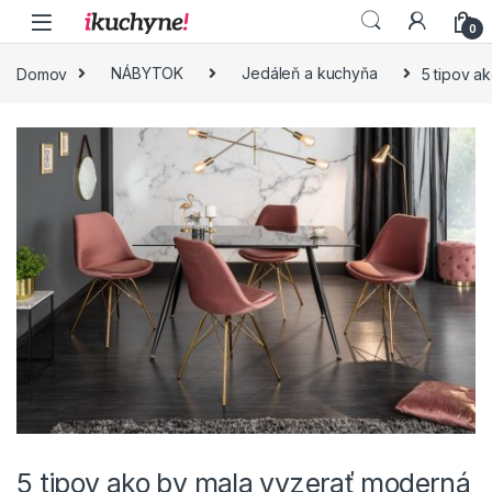
Skip to navigation
Skip to content
0
Domov
NÁBYTOK
Jedáleň a kuchyňa
5 tipov a
5 tipov ako by mala vyzerať moderná