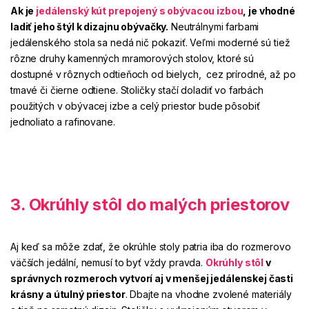
Ak je
jedálenský kút prepojený s obývacou izbou
, je vhodné
ladiť jeho štýl k dizajnu obývačky.
Neutrálnymi farbami
jedálenského stola sa nedá nič pokaziť. Veľmi moderné sú tiež
rôzne druhy kamenných mramorových stolov, ktoré sú
dostupné v rôznych odtieňoch
od bielych, cez prírodné, až po
tmavé či čierne odtiene. Stoličky stačí doladiť vo farbách
použitých v obývacej izbe a celý priestor bude pôsobiť
jednoliato a rafinovane.
3. Okrúhly stôl do malých priestorov
Aj keď sa môže zdať, že okrúhle stoly patria iba do rozmerovo
väčších jedální, nemusí to byť vždy pravda.
Okrúhly stôl
v
správnych rozmeroch vytvorí aj v menšej jedálenskej časti
krásny a útulný priestor
. Dbajte na vhodne zvolené materiály