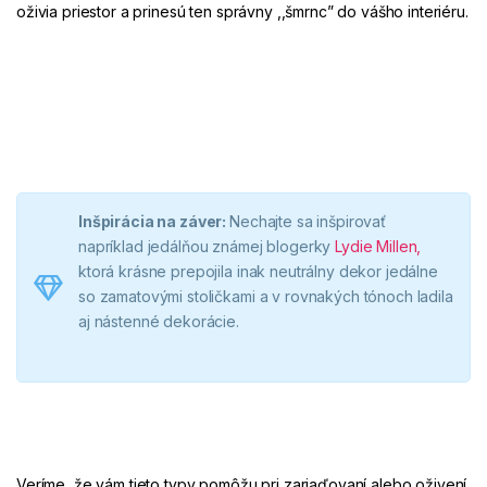
oživia priestor a prinesú ten správny ,,šmrnc” do vášho interiéru.
Inšpirácia na záver:
Nechajte sa inšpirovať
napríklad jedálňou známej blogerky
Lydie Millen
,
ktorá krásne prepojila inak neutrálny dekor jedálne
so zamatovými stoličkami a v rovnakých tónoch ladila
aj nástenné dekorácie.
Veríme, že vám tieto typy pomôžu pri zariaďovaní alebo oživení