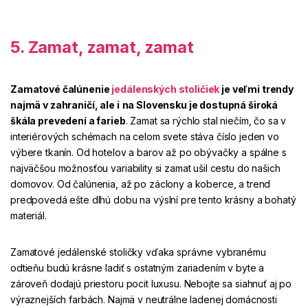
5. Zamat, zamat, zamat
Zamatové čalúnenie
jedálenských stoličiek
je veľmi trendy
najmä v zahraničí, ale i
na Slovensku je dostupná široká
škála prevedení a farieb
. Zamat sa rýchlo stal niečím, čo sa v
interiérových schémach na celom svete stáva číslo jeden vo
výbere tkanín. Od hotelov a barov až po obývačky a spálne s
najväčšou možnosťou variability si zamat ušil cestu
do našich
domovov. Od čalúnenia, až po záclony a koberce, a trend
predpovedá ešte dlhú dobu na výslní pre tento krásny a bohatý
materiál.
Zamatové jedálenské stoličky vďaka správne vybranému
odtieňu budú krásne ladiť s ostatným zariadením v byte a
zároveň dodajú priestoru pocit luxusu. Nebojte sa siahnuť aj po
výraznejších farbách. Najmä
v neutrálne ladenej domácnosti