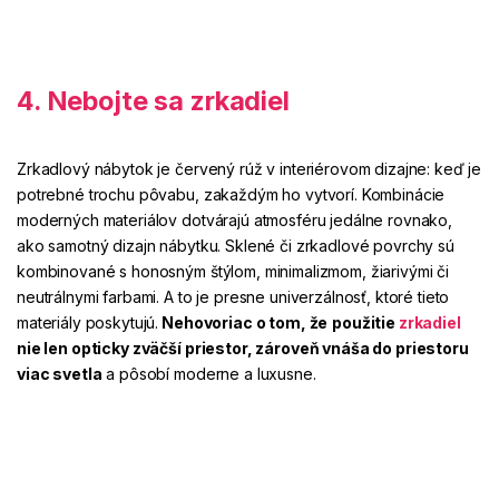
4. Nebojte sa zrkadiel
Zrkadlový nábytok je červený rúž v interiérovom dizajne: keď je
potrebné trochu pôvabu, zakaždým ho vytvorí. Kombinácie
moderných materiálov dotvárajú atmosféru jedálne rovnako,
ako samotný dizajn nábytku. Sklené či zrkadlové povrchy sú
kombinované s honosným štýlom, minimalizmom, žiarivými či
neutrálnymi farbami. A to je presne univerzálnosť, ktoré tieto
materiály poskytujú.
Nehovoriac o tom, že
použitie
zrkadiel
nie len opticky zväčší priestor, zároveň vnáša do priestoru
viac svetla
a pôsobí moderne a luxusne.