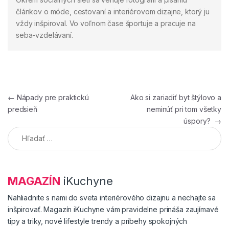
článkov o móde, cestovaní a interiérovom dizajne, ktorý ju
vždy inšpiroval. Vo voľnom čase športuje a pracuje na
seba-vzdelávaní.
Navigácia v článku
←
Nápady pre praktickú
Ako si zariadiť byt štýlovo a
predsieň
neminúť pri tom všetky
úspory?
→
Hľadať:
MAGAZÍN
iKuchyne
Nahliadnite s nami do sveta interiérového dizajnu a nechajte sa
inšpirovať. Magazín iKuchyne vám pravidelne prináša zaujímavé
tipy a triky, nové lifestyle trendy a príbehy spokojných