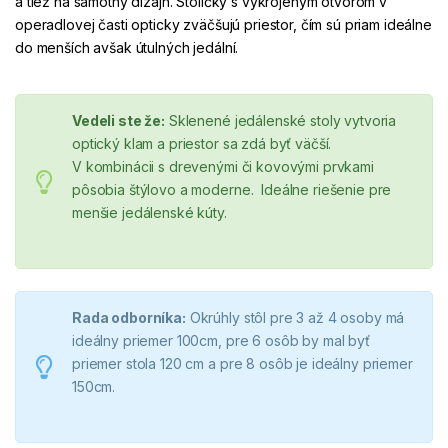
a tiež na samotný dizajn. Stoličky s vykrojeným otvorom v
operadlovej časti opticky zväčšujú priestor, čím sú priam ideálne
do menších avšak útulných jedální.
Vedeli ste že:
Sklenené jedálenské stoly vytvoria
optický klam a priestor sa zdá byť väčší.
V kombinácii s drevenými či kovovými prvkami
pôsobia štýlovo a moderne. Ideálne riešenie pre
menšie jedálenské kúty.
Rada odborníka:
Okrúhly stôl pre 3 až 4 osoby má
ideálny priemer 100cm, pre 6 osôb by mal byť
priemer stola 120 cm a pre 8 osôb je ideálny priemer
150cm.