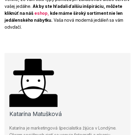
vašej jedálne.
Ak by ste hľadali ďalšiu inšpiráciu, môžete
kliknúť na náš
eshop
,
kde máme široký sortiment nie len
jedálenského nábytku.
Vaša nová moderná jedáleň sa vám
odvďačí.
Katarína Matušková
Katarína je marketingová špecialistka žijúca v Londýne.
Okrem sociálnych sietí sa venuje fotografii a písaniu