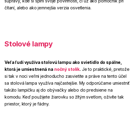
súpravy, kde si splní svoje povinnosti, či už ako pomocník pri
čítaní, alebo ako jemnejšia verzia osvetlenia.
Stolové lampy
Veľa ľudí využíva stolovú lampu
ako svietidlo do spálne
,
ktorá je umiestnená na
nočný stolík
.
Je to praktické, pretože
si tak v noci veľmi jednoducho zasvietite a práve na tento účel
sa stolová lampa využíva najčastejšie. My odporúčame
umiestniť
takúto lampičku aj do
obývačky
alebo
do predsiene
na
komodu. Keď použijete žiarovku so
žltým svetlom
, oživíte tak
priestor, ktorý je fádny.