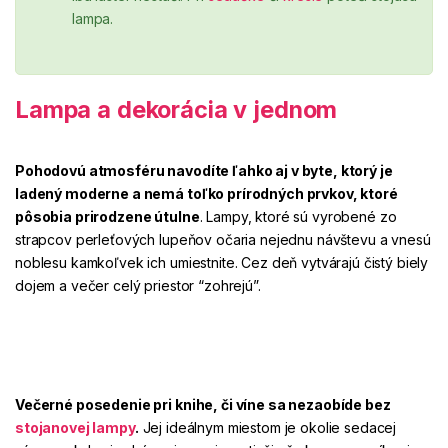
lampa.
Lampa a dekorácia v jednom
Pohodovú atmosféru
navodíte ľahko aj v byte, ktorý je
ladený moderne
a nemá toľko prírodných prvkov, ktoré
pôsobia
prirodzene útulne
. Lampy, ktoré sú vyrobené zo
strapcov perleťových lupeňov očaria nejednu návštevu a
vnesú
noblesu
kamkoľvek ich umiestnite. Cez deň vytvárajú čistý biely
dojem a večer celý priestor “zohrejú”.
Večerné posedenie
pri
knihe
, či
víne
sa nezaobíde bez
stojanovej lampy
.
Jej ideálnym miestom je okolie sedacej