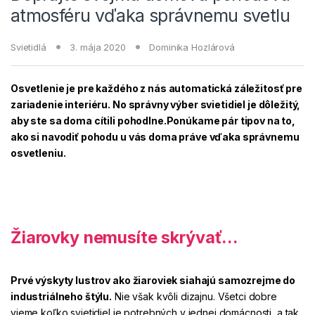
atmosféru vďaka správnemu svetlu
Svietidlá
3. mája 2020
Dominika Hozlárová
Osvetlenie je pre každého z nás automatická záležitosť pre
zariadenie interiéru. No správny výber svietidiel je dôležitý,
aby ste sa doma cítili pohodlne.Ponúkame pár tipov na to,
ako si navodiť pohodu u vás doma práve vďaka správnemu
osvetleniu.
Žiarovky nemusíte skrývať…
Prvé výskyty
lustrov ako žiaroviek
siahajú samozrejme do
industriálneho štýlu
.
Nie však kvôli dizajnu. Všetci dobre
vieme koľko svietidiel je potrebných v jednej domácnosti, a tak