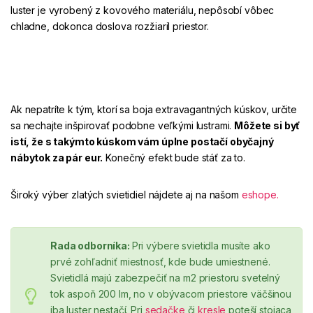
luster je vyrobený z kovového materiálu, nepôsobí vôbec
chladne, dokonca doslova
rozžiaril priestor
.
Ak nepatríte k tým, ktorí sa boja extravagantných kúskov, určite
sa nechajte inšpirovať podobne veľkými lustrami.
Môžete si byť
istí, že s takýmto kúskom vám úplne postačí
obyčajný
nábytok
za pár eur.
Konečný efekt bude stáť za to.
Široký výber zlatých svietidiel nájdete aj na našom
eshope
.
Rada odborníka:
Pri výbere svietidla musíte ako
prvé zohľadniť miestnosť, kde bude umiestnené.
Svietidlá majú zabezpečiť na m2 priestoru svetelný
tok aspoň 200 lm, no
v obývacom priestore väčšinou
iba luster nestačí.
Pri
sedačke
či
kresle
poteší stojaca