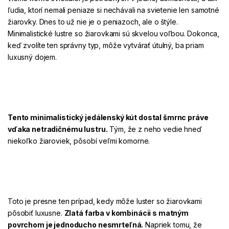
ľudia, ktorí
nemali peniaze
si nechávali na svietenie len samotné
žiarovky. Dnes to už nie je o peniazoch, ale o štýle.
Minimalistické lustre so žiarovkami sú skvelou voľbou. Dokonca,
keď zvolíte ten správny typ, môže vytvárať
útulný,
ba
priam
luxusný dojem
.
Tento
minimalistický jedálenský kút
dostal šmrnc práve
vďaka netradičnému lustru.
Tým, že z neho vedie hneď
niekoľko žiaroviek, pôsobí veľmi komorne.
Toto je presne ten prípad, kedy môže luster so žiarovkami
pôsobiť luxusne.
Zlatá farba
v kombinácii
s matným
povrchom
je jednoducho
nesmrteľná
.
Napriek tomu, že