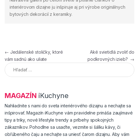
interiérovom dizajne ju inšpiruje aj pri výrobe originálnych
bytových dekorácií z keramiky.
Navigácia v článku
←
Jedálenské stoličky, ktoré
Aké svietidlá zvoliť do
vám sadnú ako uliate
podkrovných izieb?
→
Hľadať:
MAGAZÍN
iKuchyne
Nahliadnite s nami do sveta interiérového dizajnu a nechajte sa
inšpirovať. Magazín iKuchyne vám pravidelne prináša zaujímavé
tipy a triky, nové lifestyle trendy a príbehy spokojných
zákazníkov. Pohodlne sa usaďte, vezmite si šálku kávy, či
obľúbeného čaju a nechajte sa uniesť čarom dizajnu. Aby vám