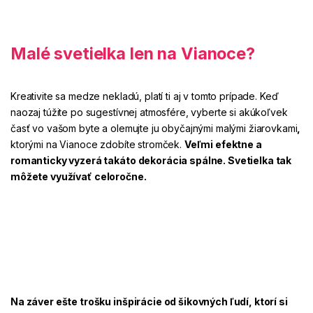
Malé svetielka len na Vianoce?
Kreativite sa medze nekladú, platí ti aj v tomto prípade. Keď
naozaj túžite po sugestívnej atmosfére, vyberte si akúkoľvek
časť vo vašom byte a olemujte ju obyčajnými
malými žiarovkami
,
ktorými na Vianoce zdobíte stromček.
Veľmi
efektne
a
romanticky
vyzerá takáto dekorácia spálne. Svetielka tak
môžete využívať
celoročne.
Na záver ešte trošku inšpirácie od šikovných ľudí, ktorí si