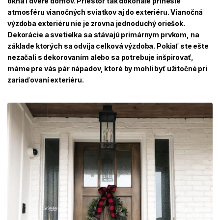
okná i dvere domov. Priestor tak dokonale prinesie
atmosféru vianočných sviatkov aj do exteriéru. Vianočná
výzdoba exteriéru nie je zrovna jednoduchý oriešok.
Dekorácie a svetielka sa stávajú primárnym prvkom, na
základe ktorých sa odvíja celková výzdoba. Pokiaľ ste ešte
nezačali s dekorovaním alebo sa potrebuje inšpirovať,
máme pre vás pár nápadov, ktoré by mohli byť užitočné pri
zariaďovaní exteriéru.