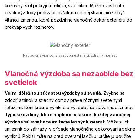
kožušiny, stôl pokryjete ihličím, svietnikmi. Možno vás tento
prvok výzdoby prekvapí, avšak na druhej strane môže byť
vítanou zmenou, ktorá pozdvihne vianočný dekor exteriéru do
prekvapivých rozmerov.
Netradičná vianočná výzdoba exteriéru. Zdroj: Pinterest
Vianočná výzdoba sa nezaobíde bez
svetielok
Veľmi dôležitou súčasťou výzdoby sú svetlá.
Zvykne sa
zdobiť altánok a strechy domov práve rôznymi svetelnými
reťazami. Dom krásne vynikne a výzdoba sa stáva impozantnou.
Typické ozdoby, ktoré nájdeme v takmer každej vianočnej
výzdobe sú svietiace imitácie lesných zvierat.
Môžete ich
umiestniť do záhrady, v prípade vianočného dekorovania pekne
vyniknú. Pokiaľ máte na pred dverami lavičku, určite ju použite