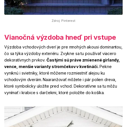
Zdroj: Pinterest
Vianočná výzdoba hneď pri vstupe
Výzdoba vchodových dverí je pre mnohých akousi dominantou,
čo sa týka výzdoby exteriéru. Zvykne sa tu používať viacero
dekoratívnych prvkov.
Častými sú práve zmienené girlandy,
vence, menšie varianty stromčekov v kvetináči.
Pekne
vyniknú i svietniky, ktoré môžeme rozmiestniť alejou ku
vchodovým dverám. Naaranžovať môžete i pár polien dreva,
ktoré symbolicky uložíte pred vchod. Dekoratívne sa tu môžu
vynímať i krabice s darčekmi, ktoré položíte do košíka.