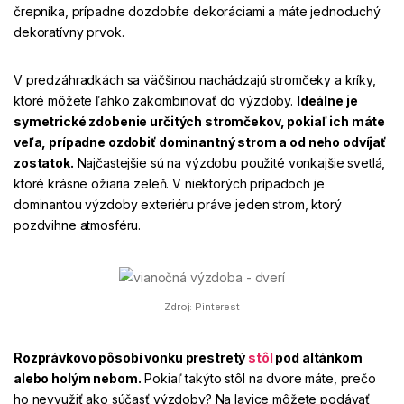
črepníka, prípadne dozdobíte dekoráciami a máte jednoduchý
dekoratívny prvok.
V predzáhradkách sa väčšinou nachádzajú stromčeky a kríky,
ktoré môžete ľahko zakombinovať do výzdoby.
Ideálne je
symetrické zdobenie určitých stromčekov, pokiaľ ich máte
veľa, prípadne ozdobiť dominantný strom a od neho odvíjať
zostatok.
Najčastejšie sú na výzdobu použité vonkajšie svetlá,
ktoré krásne ožiaria zeleň. V niektorých prípadoch je
dominantou výzdoby exteriéru práve jeden strom, ktorý
pozdvihne atmosféru.
Zdroj: Pinterest
Rozprávkovo pôsobí vonku prestretý
stôl
pod altánkom
alebo holým nebom.
Pokiaľ takýto stôl na dvore máte, prečo
ho nevyužiť ako súčasť výzdoby? Na lavice môžete podávať