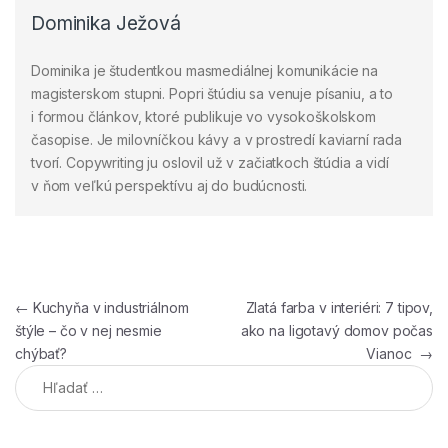
Dominika Ježová
Dominika je študentkou masmediálnej komunikácie na
magisterskom stupni. Popri štúdiu sa venuje písaniu, a to
i formou článkov, ktoré publikuje vo vysokoškolskom
časopise. Je milovníčkou kávy a v prostredí kaviarní rada
tvorí. Copywriting ju oslovil už v začiatkoch štúdia a vidí
v ňom veľkú perspektívu aj do budúcnosti.
Navigácia v článku
←
Kuchyňa v industriálnom
Zlatá farba v interiéri: 7 tipov,
štýle – čo v nej nesmie
ako na ligotavý domov počas
chýbať?
Vianoc
→
Hľadať: