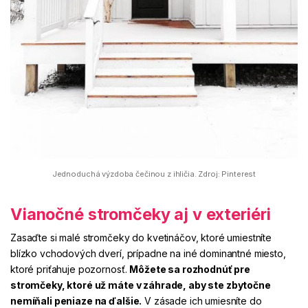
Jednoduchá výzdoba čečinou z ihličia. Zdroj: Pinterest
Vianočné stromčeky aj v exteriéri
Zasaďte si malé stromčeky do kvetináčov, ktoré umiestníte
blízko vchodových dverí, prípadne na iné dominantné miesto,
ktoré priťahuje pozornosť.
Môžete sa rozhodnúť pre
stromčeky, ktoré už máte v záhrade, aby ste zbytočne
nemíňali peniaze na ďalšie.
V zásade ich umiesníte do