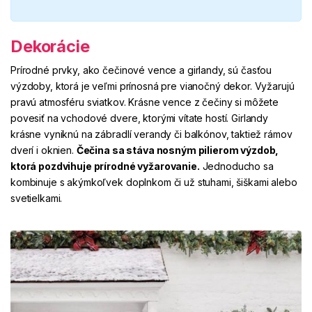
Dekorácie
Prírodné prvky, ako čečinové vence a girlandy,
sú časťou
výzdoby, ktorá je veľmi prínosná pre vianočný dekor. Vyžarujú
pravú atmosféru sviatkov. Krásne vence z čečiny si môžete
povesiť na vchodové dvere, ktorými vítate hostí. Girlandy
krásne vyniknú na zábradlí verandy či balkónov, taktiež rámov
dverí i oknien.
Čečina sa stáva nosným pilierom výzdob,
ktorá pozdvihuje prírodné vyžarovanie.
Jednoducho sa
kombinuje s akýmkoľvek doplnkom či už stuhami, šiškami alebo
svetielkami.