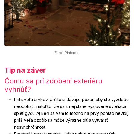
Zdroj: Pinterest
Tip na záver
Čomu sa pri zdobení exteriéru
vyhnúť?
Príliš veľa prvkov! Určite si dávajte pozor, aby ste výzdobu
neobohatili natoľko, že sa z nej stane vyslovene svietiaca
spleť gýču. Aj keď sa vám to možno na prvý pohľad nevidí,
príliš veľa ozdôb sa môže výrazne biť a vytvárať
nesynchrónnosť.
Farebný kontrast svetiel. Určite nejde o rozumný ťah,