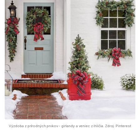
Výzdoba z prírodných prvkov - girlandy a veniec z ihličia. Zdroj: Pinterest