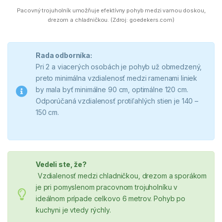
Pacovný trojuholník umožňuje efektívny pohyb medzi varnou doskou,
drezom a chladničkou. (Zdroj: goedekers.com)
Rada odborníka:
Pri 2 a viacerých osobách je pohyb už obmedzený,
preto minimálna vzdialenosť medzi ramenami liniek
by mala byť minimálne 90 cm, optimálne 120 cm.
Odporúčaná vzdialenosť protiľahlých stien je 140 –
150 cm.
Vedeli ste, že?
Vzdialenosť medzi chladničkou, drezom a sporákom
je pri pomyslenom pracovnom trojuholníku v
ideálnom prípade celkovo 6 metrov. Pohyb po
kuchyni je vtedy rýchly.