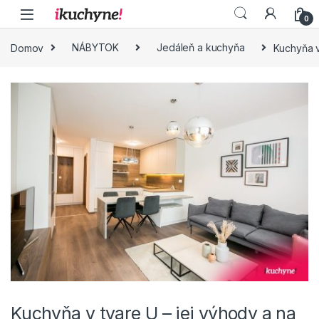
Skip to navigation
Skip to content
0
Domov
NÁBYTOK
Jedáleň a kuchyňa
Kuchyňa v
Kuchyňa v tvare U – jej výhody a na