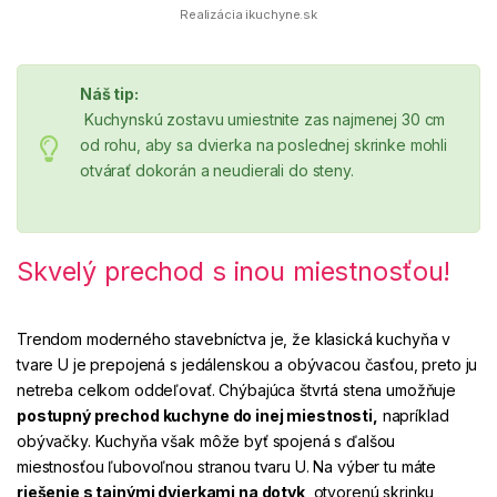
Realizácia ikuchyne.sk
Náš tip:
Kuchynskú zostavu umiestnite zas najmenej 30 cm
od rohu, aby sa dvierka na poslednej skrinke mohli
otvárať dokorán a neudierali do steny.
Skvelý prechod s inou miestnosťou!
Trendom moderného stavebníctva je, že klasická kuchyňa v
tvare U je prepojená s jedálenskou a obývacou časťou, preto ju
netreba celkom oddeľovať. Chýbajúca štvrtá stena umožňuje
postupný prechod kuchyne do inej miestnosti,
napríklad
obývačky. Kuchyňa však môže byť spojená s ďalšou
miestnosťou ľubovoľnou stranou tvaru U. Na výber tu máte
riešenie s tajnými dvierkami na dotyk
, otvorenú skrinku