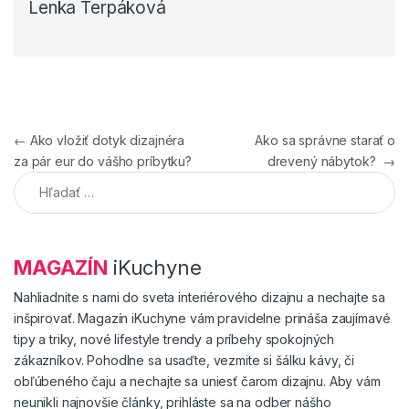
Lenka Terpáková
Navigácia v článku
←
Ako vložiť dotyk dizajnéra
Ako sa správne starať o
za pár eur do vášho príbytku?
drevený nábytok?
→
Hľadať:
MAGAZÍN
iKuchyne
Nahliadnite s nami do sveta interiérového dizajnu a nechajte sa
inšpirovať. Magazín iKuchyne vám pravidelne prináša zaujímavé
tipy a triky, nové lifestyle trendy a príbehy spokojných
zákazníkov. Pohodlne sa usaďte, vezmite si šálku kávy, či
obľúbeného čaju a nechajte sa uniesť čarom dizajnu. Aby vám
neunikli najnovšie články, prihláste sa na odber nášho