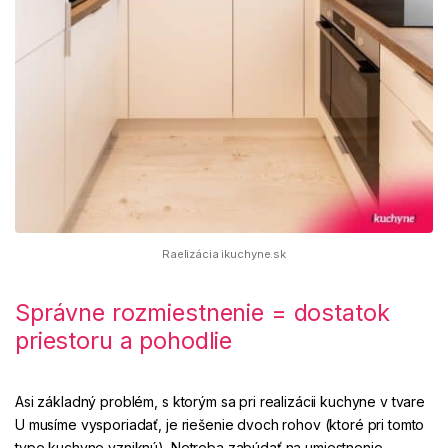
Raelizácia ikuchyne.sk
Správne rozmiestnenie = dostatok
priestoru a pohodlie
Asi základný problém, s ktorým sa pri realizácii kuchyne v tvare
U musíme vysporiadať, je riešenie dvoch rohov (ktoré pri tomto
type kuchyne vzniknú). Netreba zabúdať na umiestnenie