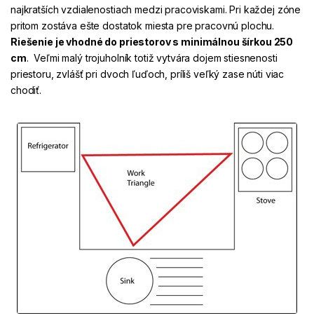
najkratších vzdialenostiach medzi pracoviskami. Pri každej zóne
pritom zostáva ešte dostatok miesta pre pracovnú plochu.
Riešenie je vhodné do priestorov s minimálnou šírkou 250
cm
. Veľmi malý trojuholník totiž vytvára dojem stiesnenosti
priestoru, zvlášť pri dvoch ľuďoch, príliš veľký zase núti viac
chodiť.