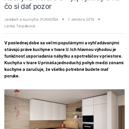
čo si dať pozor
Jedáleň a kuchyňa
,
PORADŇA
1. októbra 2019
Lenka Terpáková
V poslednej dobe sa veľmi populárnymi a vyhľadávanými
stávajú práve kuchyne v tvare U. Ich hlavnou výhodou je
funkčnosť usporiadania nábytku a spotrebičov v priestore.
Kuchyňa v tvare U prináša jednoduchý pohyb medzi zónami
kuchyne a zaručuje, že všetko potrebné budete mať
poruke.