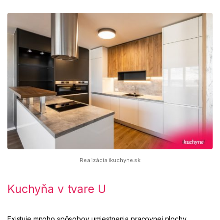
Realizácia ikuchyne.sk
Kuchyňa v tvare U
Existuje mnoho spôsobov umiestnenia pracovnej plochy,