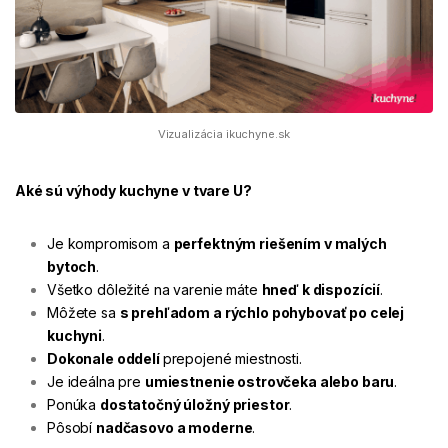
Vizualizácia ikuchyne.sk
Aké sú výhody kuchyne v tvare U?
Je kompromisom a
perfektným riešením v malých
bytoch
.
Všetko dôležité na varenie máte
hneď k dispozícií
.
Môžete sa
s prehľadom a rýchlo pohybovať po celej
kuchyni
.
Dokonale oddelí
prepojené miestnosti.
Je ideálna pre
umiestnenie ostrovčeka alebo baru
.
Ponúka
dostatočný úložný priestor
.
Pôsobí
nadčasovo a moderne
.