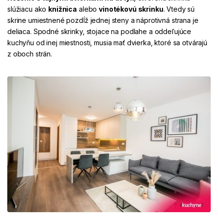
slúžiacu ako
knižnica
alebo
vinotékovú skrinku
. Vtedy sú
skrine umiestnené pozdĺž jednej steny a náprotivná strana je
deliaca. Spodné skrinky, stojace na podlahe a oddeľujúce
kuchyňu od inej miestnosti, musia mať dvierka, ktoré sa otvárajú
z oboch strán.