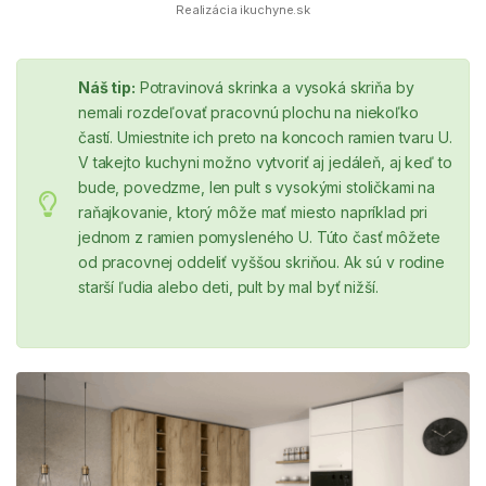
Realizácia ikuchyne.sk
Náš tip:
Potravinová skrinka a vysoká skriňa by
nemali rozdeľovať pracovnú plochu na niekoľko
častí. Umiestnite ich preto na koncoch ramien tvaru U.
V takejto kuchyni možno vytvoriť aj jedáleň, aj keď to
bude, povedzme, len pult s vysokými stoličkami na
raňajkovanie, ktorý môže mať miesto napríklad pri
jednom z ramien pomysleného U. Túto časť môžete
od pracovnej oddeliť vyššou skriňou. Ak sú v rodine
starší ľudia alebo deti, pult by mal byť nižší.