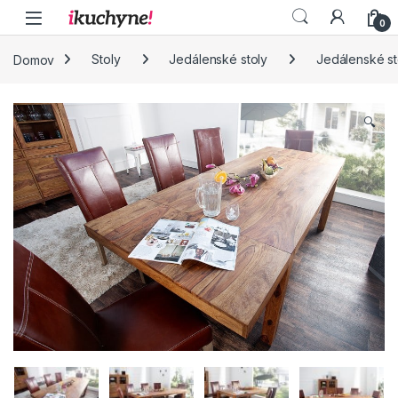
Skip to navigation
Skip to content
0
Domov
Stoly
Jedálenské stoly
Jedálenské st
🔍