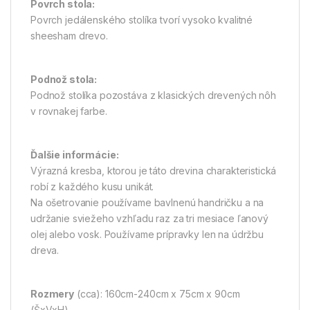
Povrch stola:
Povrch jedálenského stolíka tvorí vysoko kvalitné
sheesham drevo.
Podnož stola:
Podnož stolíka pozostáva z klasických drevených nôh
v rovnakej farbe.
Ďalšie informácie:
Výrazná kresba, ktorou je táto drevina charakteristická
robí z každého kusu unikát.
Na ošetrovanie používame bavlnenú handričku a na
udržanie sviežeho vzhľadu raz za tri mesiace ľanový
olej alebo vosk. Používame prípravky len na údržbu
dreva.
Rozmery
(cca): 160cm-240cm x 75cm x 90cm
(ŠxVxH)