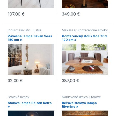
197,00
€
349,00
€
Industriálny štýl
,
Lustre
,
Makassar
,
Konferenčné stolíky
,
Moderný štýl
,
Naplavené
Drevené konferenčné stolíky
,
Závesná lampa Seven Seas
Konferenčný stolík Goa 70 x
drevo
Hranaté konferenčné stolíky
,
150 cm »
120 cm »
Konferenčné stolíky vo
vidieckom štýle
32,00
€
387,00
€
Stolové lampy
Naplavené drevo
,
Stolové
lampy
Stolová lampa Edison Retro
Béžová stolová lampa
»
Riverine »