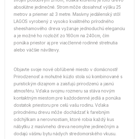
absolútne jedinečné. Strom môže dosiahnuť výšku 25
metrov a priemer až 3 metre. Masívny jedálenský stôl
LAGOS vyrobený z vysoko kvalitného prírodného
sheeshamového dreva vyžaruje jednoduchú eleganciu
a je možné ho rozložiť zo 160cm na 240cm, čím
ponúka priestor aj pre viacčlenné rodinné stretnutia
alebo väčšie návštevy.
Objavte svoje nové obľúbené miesto v domácnosti!
Prirodzenosť a mohutné kúzlo stola sú kombinované s
puristickým dizajnom a zaisťujú prirodzenú a jasnú
atmosféru. Vďaka svojmu rozmeru sa stáva novým
kontaktným miestom pre každodenné jedlá a ponúka
dostatok priestoru pre celú vašu rodinu. Vďaka
prírodnému drevu môže dochádzať k farebným
odchýlkam a nerovnostiam, ktoré robia každý kus
nábytku z masívneho dreva neomylne jedinečným a
dodajú vášmu bytu nádych stredomorského vkusu.