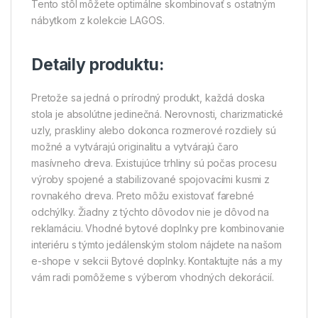
Tento stôl môžete optimálne skombinovať s ostatným
nábytkom z kolekcie LAGOS.
Detaily produktu:
Pretože sa jedná o prírodný produkt, každá doska
stola je absolútne jedinečná. Nerovnosti, charizmatické
uzly, praskliny alebo dokonca rozmerové rozdiely sú
možné a vytvárajú originalitu a vytvárajú čaro
masívneho dreva. Existujúce trhliny sú počas procesu
výroby spojené a stabilizované spojovacími kusmi z
rovnakého dreva. Preto môžu existovať farebné
odchýlky. Žiadny z týchto dôvodov nie je dôvod na
reklamáciu. Vhodné bytové doplnky pre kombinovanie
interiéru s týmto jedálenským stolom nájdete na našom
e-shope v sekcii Bytové doplnky. Kontaktujte nás a my
vám radi pomôžeme s výberom vhodných dekorácií.