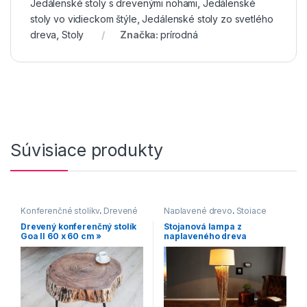
Jedálenské stoly s drevenými nohami
,
Jedálenské
stoly vo vidieckom štýle
,
Jedálenské stoly zo svetlého
dreva
,
Stoly
Značka:
prírodná
Súvisiace produkty
Konferenčné stolíky
,
Drevené
Naplavené drevo
,
Stojace
konferenčné stolíky
,
Malé
lampy
Drevený konferenčný stolík
Stojanová lampa z
konferenčné stolíky
,
Oblé
Goa II 60 x 60 cm »
naplaveného dreva
konferenčné stolíky
,
Euphoria 175 cm »
Konferenčné stolíky vo
vidieckom štýle