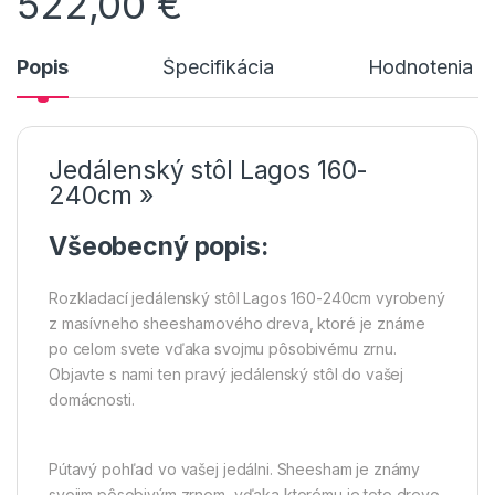
522,00
€
Popis
Špecifikácia
Hodnotenia n
Jedálenský stôl Lagos 160-
240cm »
Všeobecný popis:
Rozkladací jedálenský stôl Lagos 160-240cm vyrobený
z masívneho sheeshamového dreva, ktoré je známe
po celom svete vďaka svojmu pôsobivému zrnu.
Objavte s nami ten pravý jedálenský stôl do vašej
domácnosti.
Pútavý pohľad vo vašej jedálni. Sheesham je známy
svojim pôsobivým zrnom, vďaka ktorému je toto drevo