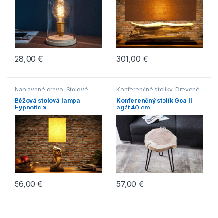
28,00
€
301,00
€
Naplavené drevo
,
Stolové
Konferenčné stolíky
,
Drevené
lampy
konferenčné stolíky
,
Malé
Béžová stolová lampa
Konferenčný stolík Goa II
konferenčné stolíky
,
Oblé
Hypnotic »
agát 40 cm
konferenčné stolíky
56,00
€
57,00
€