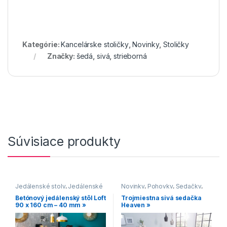
Kategórie:
Kancelárske stoličky
,
Novinky
,
Stoličky
Značky:
šedá
,
sivá
,
strieborná
Súvisiace produkty
Jedálenské stoly
,
Jedálenské
Novinky
,
Pohovky
,
Sedačky
,
stoly s čiernou podnožou
,
Sedenie
Betónový jedálenský stôl Loft
Trojmiestna sivá sedačka
Jedálenské stoly v modernom
90 x 160 cm – 40 mm »
Heaven »
štýle
,
Stoly