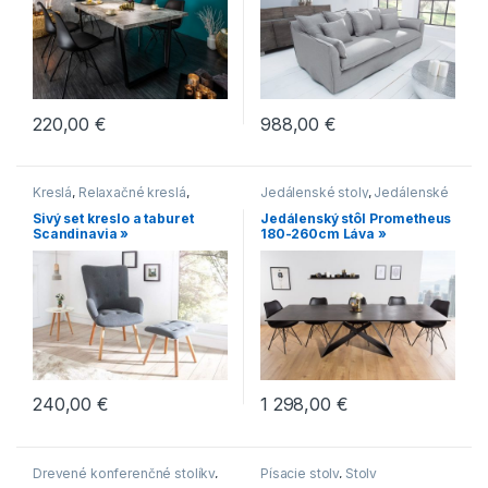
220,00
€
988,00
€
Kreslá
,
Relaxačné kreslá
,
Jedálenské stoly
,
Jedálenské
Scandic
stoly s čiernou podnožou
,
Sivý set kreslo a taburet
Jedálenský stôl Prometheus
Jedálenské stoly so
Scandinavia »
180-260cm Láva »
stredovou podnožou
,
Jedálenské stoly v modernom
štýle
,
Novinky
240,00
€
1 298,00
€
Drevené konferenčné stolíky
,
Písacie stoly
,
Stoly