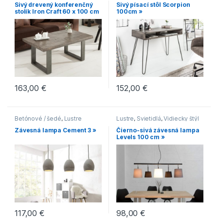
Hranaté konferenčné stolíky
,
Sivý drevený konferenčný
Sivý písací stôl Scorpion
Konferenčné stolíky
,
stolík Iron Craft 60 x 100 cm
100cm »
Konferenčné stolíky v
– 45 mm »
industriálnom štýle
163,00
€
152,00
€
Betónové / šedé
,
Lustre
Lustre
,
Svietidlá
,
Vidiecky štýl
Závesná lampa Cement 3 »
Čierno-sivá závesná lampa
Levels 100 cm »
117,00
€
98,00
€