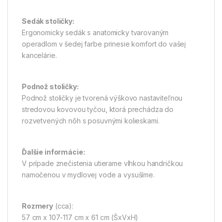
Sedák stoličky:
Ergonomicky sedák s anatomicky tvarovaným
operadlom v šedej farbe prinesie komfort do vašej
kancelárie.
Podnož stoličky:
Podnož stoličky je tvorená výškovo nastaviteľnou
stredovou kovovou tyčou, ktorá prechádza do
rozvetvených nôh s posuvnými kolieskami.
Ďalšie informácie:
V prípade znečistenia utierame vlhkou handričkou
namočenou v mydlovej vode a vysušíme.
Rozmery
(cca):
57 cm x 107-117 cm x 61 cm (ŠxVxH)