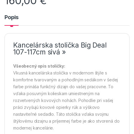
160,00
€
Popis
Kancelárska stolička Big Deal
107-117cm sivá »
Všeobecný opis stoličky:
Vkusná kancelárska stolička v modernom štýle s
komfortne tvarovaným a pohodlným sedákom v šedej
farbe prináša funkčný dizajn do vašej pracovne. To
vďaka posuvným kolieskam umiestneným na
rozvetvených kovových nohách. Pohodlie pri vašej
práci zvyšujú kovové opierky rúk a výškovo
nastaviteľné sedadlo. Táto stolička vďaka svojmu
štýlovému dizajnu a príjemnej farbe je ako stvorená do
modernej kancelárie.