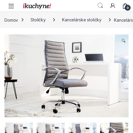
Skip to navigation
Skip to content
0
Domov
Stoličky
Kancelárske stoličky
Kancelárs
🔍