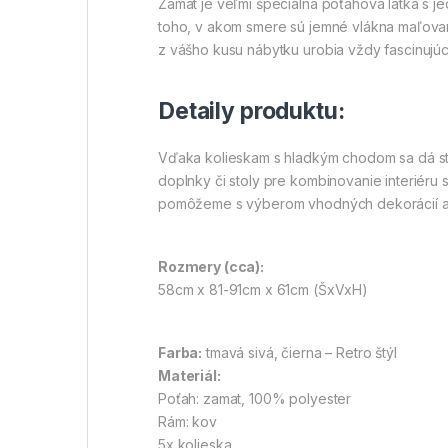
Zamat je veľmi špeciálna poťahová látka s jed
toho, v akom smere sú jemné vlákna maľované
z vášho kusu nábytku urobia vždy fascinujúc
Detaily produktu:
Vďaka kolieskam s hladkým chodom sa dá sto
doplnky či stoly pre kombinovanie interiéru 
pomôžeme s výberom vhodných dekorácií a
Rozmery (cca):
58cm x 81-91cm x 61cm (ŠxVxH)
Farba:
tmavá sivá, čierna – Retro štýl
Materiál:
Poťah: zamat, 100% polyester
Rám: kov
5x kolieska