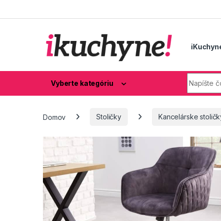
Skip to navigation
Skip to content
iKuchyn
Hľadaj:
Vyberte kategóriu
Domov
Stoličky
Kancelárske stoličk