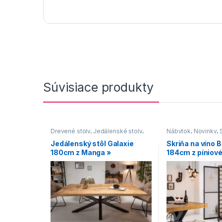
Súvisiace produkty
Drevené stoly
,
Jedálenské stoly
,
Nábytok
,
Novinky
,
Jedálenské stoly s čiernou
Jedálenský stôl Galaxie
Skriňa na víno 
podnožou
,
Jedálenské stoly so
180cm z Manga »
184cm z píniové
stredovou podnožou
,
Jedálenské
stoly v industriálnom štýle
,
Novinky
,
Stoly