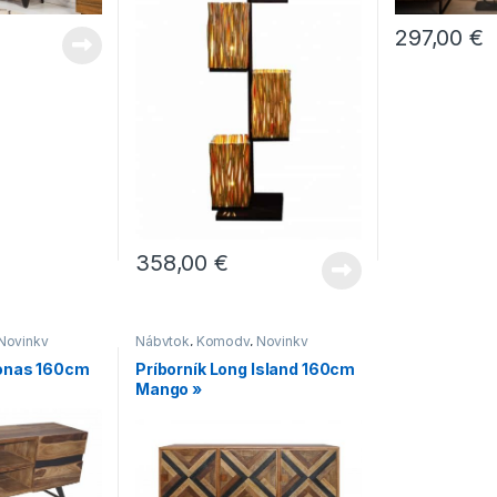
297,00
€
358,00
€
Novinky
Nábytok
,
Komody
,
Novinky
zonas 160cm
Príborník Long Island 160cm
Mango »