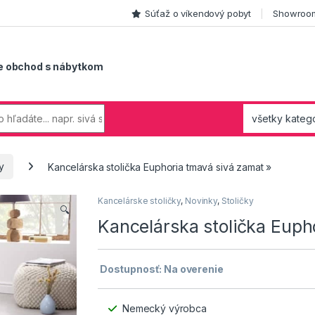
Súťaž o víkendový pobyt
Showroom
e obchod s nábytkom
y
Kancelárska stolička Euphoria tmavá sivá zamat »
Kancelárske stoličky
,
Novinky
,
Stoličky
🔍
Kancelárska stolička Euph
Dostupnosť: Na overenie
Nemecký výrobca