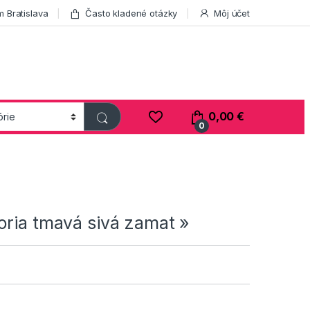
 Bratislava
Často kladené otázky
Môj účet
0,00
€
0
oria tmavá sivá zamat »