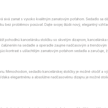
avá sivá zamat s vysoko kvalitným zamatovým poťahom. Sedadlo sa dá
u bez problémov posúvať. Dajte svojej štúdii nový, elegantný vzhľa
ášť pohodlnú kancelársku stoličku so skvelým dizajnom, kancelárska s
m čalúnením na sedadle a operadle zaujme nadčasovým a trendovým d
júci kontrast s ušľachtilým zamatovým poťahom sedadla a zaručuje,
áriu. Mimochodom, sedadlo kancelárskej stoličky je možné otočiť a vý
e. Vďaka elegantnému a absolútne nadčasovému dizajnu je možné stol