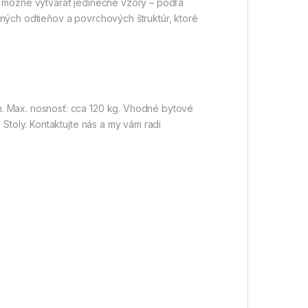
 je možné vytvárať jedinečné vzory – podľa
ných odtieňov a povrchových štruktúr, ktoré
m. Max. nosnosť: cca 120 kg. Vhodné bytové
Stoly. Kontaktujte nás a my vám radi