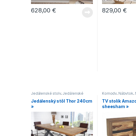
628,00
€
829,00
€
Jedálenské stoly
,
Jedálenské
Komody
,
Nábytok
,
stoly s čiernou podnožou
,
Jedálenský stôl Thor 240cm
TV stolík Ama
Jedálenské stoly v industriálnom
»
sheesham »
štýle
,
Jedálenské stoly v
modernom štýle
,
Novinky
,
Stoly