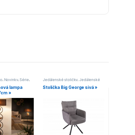
vo
,
Novinky
,
Série
,
Jedálenské stoličky
,
Jedálenské
Svietidlá
stoličky s čalúneným sedákom
,
nová lampa
Stolička Big George sivá »
Jedálenské stoličky s kovovou
7cm »
podnožou
,
Jedálenské stoličky v
industriálnom štýle
,
Jedálenské
stoličky v modernom štýle
,
Novinky
,
Stoličky