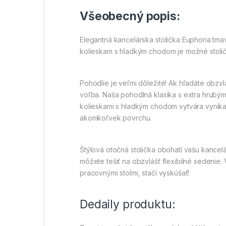
Všeobecný popis:
Elegantná kancelárska stolička Euphoria tm
kolieskam s hladkým chodom je možné stoličk
Pohodlie je veľmi dôležité! Ak hľadáte obzvl
voľba. Naša pohodlná klasika s extra hrubý
kolieskami s hladkým chodom vytvára vynika
akomkoľvek povrchu.
Štýlová otočná stolička obohatí vašu kancel
môžete tešiť na obzvlášť flexibilné sedeni
pracovnými stolmi, stačí vyskúšať!
Dedaily produktu: