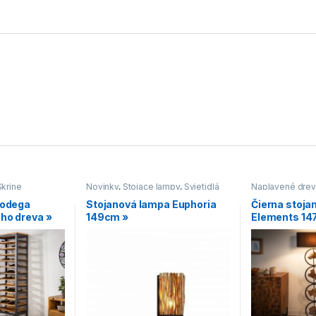
Skrine
Novinky
,
Stojace lampy
,
Svietidlá
Naplavené dre
Stojace lampy
,
Bodega
Stojanová lampa Euphoria
Čierna stoja
ho dreva »
149cm »
Elements 14