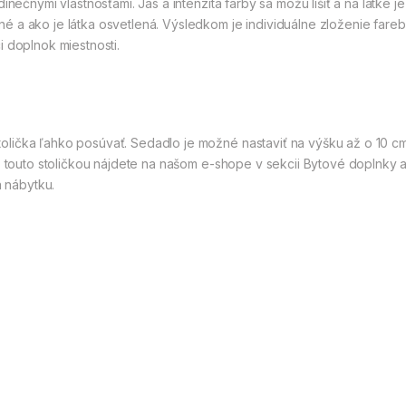
inečnými vlastnosťami. Jas a intenzita farby sa môžu líšiť a na látke
 a ako je látka osvetlená. Výsledkom je individuálne zloženie fareb
i doplnok miestnosti.
lička ľahko posúvať. Sedadlo je možné nastaviť na výšku až o 10 c
s touto stoličkou nájdete na našom e-shope v sekcii Bytové doplnky a 
 nábytku.