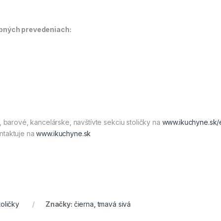
rebných prevedeniach:
, barové, kancelárske, navštívte sekciu stoličky na
www.ikuchyne.sk
ntaktuje na
www.ikuchyne.sk
toličky
Značky:
čierna
,
tmavá sivá