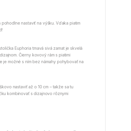
 pohodlne nastaviť na výšku. Vďaka piatim
d!
tolička Euphoria tmavá sivá zamat je skvelá
izajnom. Čierny kovový rám s piatimi
 že je možné s ním bez námahy pohybovať na
škovo nastaviť až o 10 cm – takže sa tu
ičku kombinovať s dizajnovo rôznymi