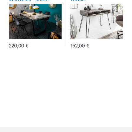
štýle
,
Stoly
220,00
€
152,00
€