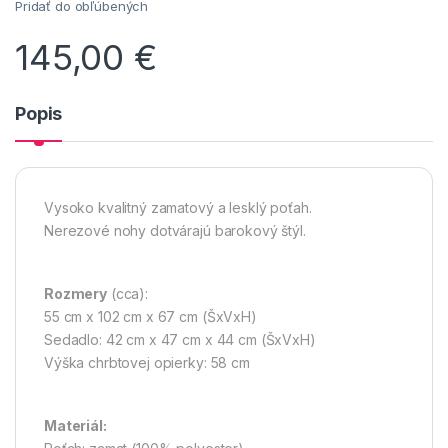
Pridať do obľúbených
145,00
€
Popis
Vysoko kvalitný zamatový a lesklý poťah.
Nerezové nohy dotvárajú barokový štýl.
Rozmery
(cca):
55 cm x 102 cm x 67 cm (ŠxVxH)
Sedadlo: 42 cm x 47 cm x 44 cm (ŠxVxH)
Výška chrbtovej opierky: 58 cm
Materiál: