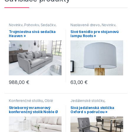
Novinky
,
Pohovky
,
Sedačky
,
Naplavené drevo
,
Novinky
,
Sedenie
Stojace lampy
,
Svietidlá
Trojmiestna sivá sedačka
Sivé tienidlo pre stojanovú
Heaven »
lampu Roots »
988,00
€
63,00
€
Konferenčné stolíky
,
Oblé
Jedálenské stoličky
,
konferenčné stolíky
Jedálenské stoličky s
Strieborný mramorový
Sivá jedálenská stolička
čalúneným sedákom
,
konferenčný stolík Noble Ø
Oxford s područou »
Jedálenské stoličky s
60 cm »
kovovou podnožou
,
Jedálenské stoličky s
lyžinovým podstavcom
,