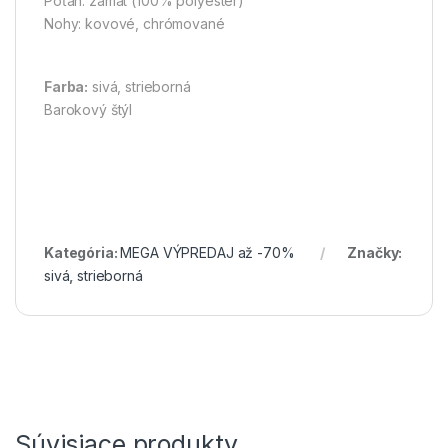
Poťah: zamat (100% polyester)
Nohy: kovové, chrómované
Farba:
sivá, strieborná
Barokový štýl
Kategória:
MEGA VÝPREDAJ až -70%
Značky:
sivá
,
strieborná
Súvisiace produkty