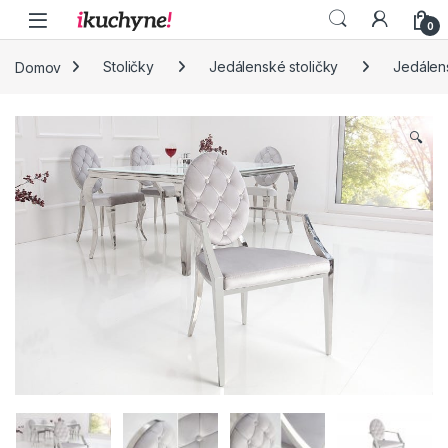
Skip to navigation
Skip to content
0
Domov
Stoličky
Jedálenské stoličky
Jedálen
🔍