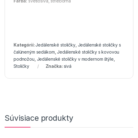
Farba:
svetlosivá, strieborná
Kategórií:
Jedálenské stoličky
,
Jedálenské stoličky s
čalúneným sedákom
,
Jedálenské stoličky s kovovou
podnožou
,
Jedálenské stoličky v modernom štýle
,
Stoličky
Značka:
sivá
Súvisiace produkty