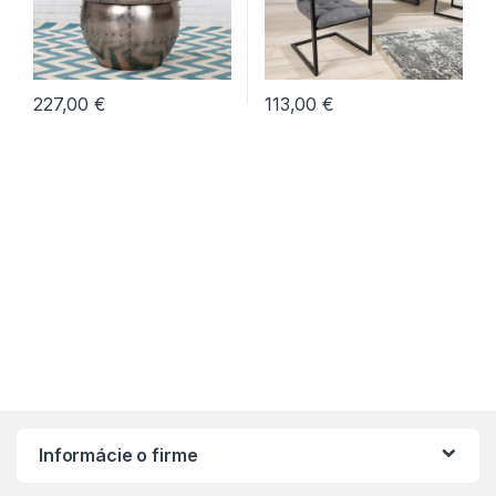
lyžinovým podstavcom
,
Jedálenské stoličky v
industriálnom štýle
,
Stoličky
227,00
€
113,00
€
Informácie o firme