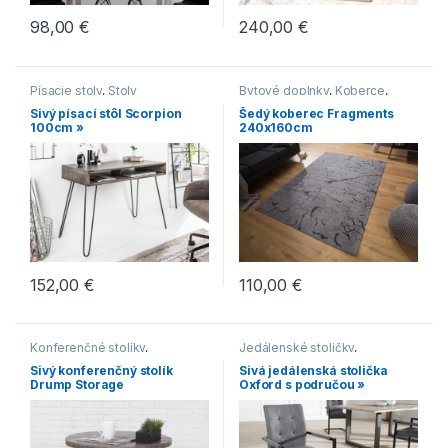
98,00
€
240,00
€
Písacie stoly
,
Stoly
Bytové doplnky
,
Koberce
,
Novinky
Sivý písací stôl Scorpion
Šedý koberec Fragments
100cm »
240x160cm
152,00
€
110,00
€
Konferenčné stolíky
,
Jedálenské stoličky
,
Konferenčné stolíky v
Jedálenské stoličky s
Sivý konferenčný stolík
Sivá jedálenská stolička
industriálnom štýle
,
Oblé
čalúneným sedákom
,
Drump Storage
Oxford s područou »
konferenčné stolíky
,
Stoly
Jedálenské stoličky s
kovovou podnožou
,
Jedálenské stoličky s