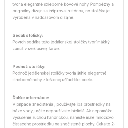
tvoria elegantné strieborné kovové nohy. Pompézny a
originálny dizajn sa inšpiroval históriou, no stolička je
vyrobená v nadčasovom dizajne.
Sedák stoličky:
Povrch sedáka tejto jedálenskej stoličky tvorí mäkký
zamat v svetlosivej farbe.
Podnož stoličky:
Podnož jedálenskej stoličky tvoria štíhle elegantné
strieborné nohy z leštenej ušľachtilej ocele.
Ďalšie informácie:
V prípade znečistenia , používajte iba prostriedky na
báze vody, určite nepoužívajte bielidlá. Ak nepomôže
vysušenie suchou handričkou, naneste malé množstvo
čistiaceho prostriedku na znečistené plochy. Čakajte 2-