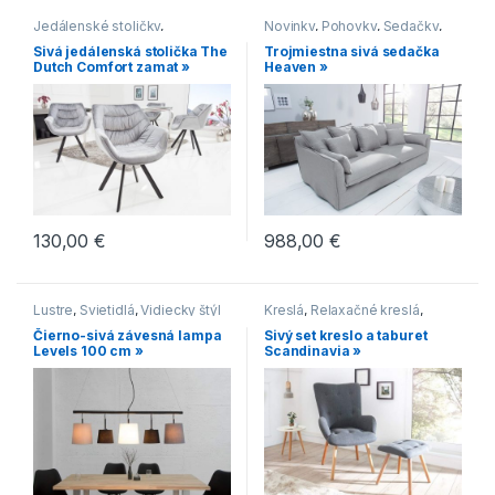
Jedálenské stoličky
,
Novinky
,
Pohovky
,
Sedačky
,
Jedálenské stoličky s
Sedenie
Sivá jedálenská stolička The
Trojmiestna sivá sedačka
čalúneným sedákom
,
Dutch Comfort zamat »
Heaven »
Jedálenské stoličky s
kovovou podnožou
,
Jedálenské stoličky v
modernom štýle
,
Stoličky
130,00
€
988,00
€
Lustre
,
Svietidlá
,
Vidiecky štýl
Kreslá
,
Relaxačné kreslá
,
Scandic
Čierno-sivá závesná lampa
Sivý set kreslo a taburet
Levels 100 cm »
Scandinavia »