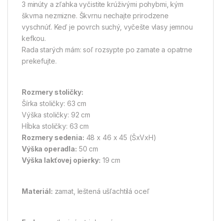
3 minúty a zľahka vyčistite krúživými pohybmi, kým
škvrna nezmizne. Škvrnu nechajte prirodzene
vyschnúť. Keď je povrch suchý, vyčešte vlasy jemnou
kefkou.
Rada starých mám: soľ rozsypte po zamate a opatrne
prekefujte.
Rozmery stoličky:
Šírka stoličky: 63 cm
Výška stoličky: 92 cm
Hĺbka stoličky: 63 cm
Rozmery sedenia:
48 x 46 x 45 (ŠxVxH)
Výška operadla:
50 cm
Výška lakťovej opierky:
19 cm
Materiál:
zamat, leštená ušľachtilá oceľ