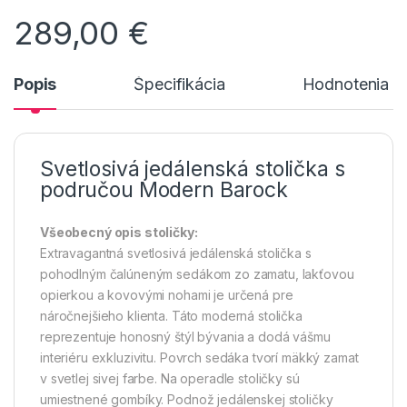
289,00
€
Popis
Špecifikácia
Hodnotenia n
Svetlosivá jedálenská stolička s
područou Modern Barock
Všeobecný opis stoličky:
Extravagantná svetlosivá jedálenská stolička s
pohodlným čalúneným sedákom zo zamatu, lakťovou
opierkou a kovovými nohami je určená pre
náročnejšieho klienta. Táto moderná stolička
reprezentuje honosný štýl bývania a dodá vášmu
interiéru exkluzivitu. Povrch sedáka tvorí mäkký zamat
v svetlej sivej farbe. Na operadle stoličky sú
umiestnené gombíky. Podnož jedálenskej stoličky